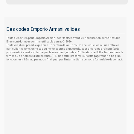
Des codes Emporio Armani valides
Toutes les offres pour Emporio Armani sont testées avant leur publication sur CeriseClub.
Elles sont données comme utilisables en août 2026.
Toutefois, il est possible qu'après un certain délai, un coupon de réduction ou une offre en
particulier ne fonctionne pas ou ne fonctionne plus, et cela, pour différentes raisons (code
promo retiré avant son terme par le marchand, nombre d'utilisation de l'offre limitée dans le
temps ou en nombre d'utilisateurs...). Si une offre présente sur cette page venait à ne plus
fonctionner, n'hésitez pas nous l'indiquer par l'intermédiaire de notre formulaire de contact.