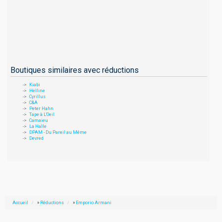
Boutiques similaires avec réductions
Kiabi
Helline
Cyrillus
C&A
Peter Hahn
Tape à L'Oeil
Camaieu
La Halle
DPAM - Du Pareil au Même
Devred
Accueil
»
Réductions
»
Emporio Armani