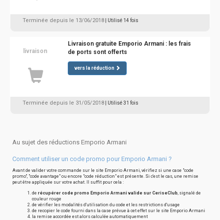
Terminée depuis le 13/06/2018
| Utilisé 14 fois
Livraison gratuite Emporio Armani : les frais
livraison
de ports sont offerts
vers la réduction
Terminée depuis le 31/05/2018
| Utilisé 31 fois
Au sujet des réductions Emporio Armani
Comment utiliser un code promo pour Emporio Armani ?
Avant de valider votre commande sur le site Emporio Armani, vérifiez si une case "code
promo", "code avantage" ou encore "code réduction" est présente. Si c'est le cas, une remise
peut être appliquée sur votre achat. Il suffit pour cela :
de
récupérer code promo Emporio Armani valide sur CeriseClub
, signalé de
couleur rouge
de vérifier les modalités d'utilisation du code et les restrictions d'usage
de recopier le code fourni dans la case prévue à cet effet sur le site Emporio Armani
la remise accordée est alors calculée automatiquement