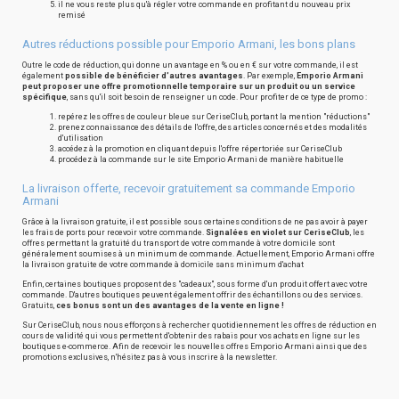
il ne vous reste plus qu'à régler votre commande en profitant du nouveau prix
remisé
Autres réductions possible pour Emporio Armani, les bons plans
Outre le code de réduction, qui donne un avantage en % ou en € sur votre commande, il est
également
possible de bénéficier d'autres avantages
. Par exemple,
Emporio Armani
peut proposer une offre promotionnelle temporaire sur un produit ou un service
spécifique
, sans qu'il soit besoin de renseigner un code. Pour profiter de ce type de promo :
repérez les offres de couleur bleue sur CeriseClub, portant la mention "réductions"
prenez connaissance des détails de l'offre, des articles concernés et des modalités
d'utilisation
accédez à la promotion en cliquant depuis l'offre répertoriée sur CeriseClub
procédez à la commande sur le site Emporio Armani de manière habituelle
La livraison offerte, recevoir gratuitement sa commande Emporio
Armani
Grâce à la livraison gratuite, il est possible sous certaines conditions de ne pas avoir à payer
les frais de ports pour recevoir votre commande.
Signalées en violet sur CeriseClub
, les
offres permettant la gratuité du transport de votre commande à votre domicile sont
généralement soumises à un minimum de commande. Actuellement, Emporio Armani offre
la livraison gratuite de votre commande à domicile sans minimum d'achat
Enfin, certaines boutiques proposent des "cadeaux", sous forme d'un produit offert avec votre
commande. D'autres boutiques peuvent également offrir des échantillons ou des services.
Gratuits,
ces bonus sont un des avantages de la vente en ligne !
Sur CeriseClub, nous nous efforçons à rechercher quotidiennement les offres de réduction en
cours de validité qui vous permettent d'obtenir des rabais pour vos achats en ligne sur les
boutiques e-commerce. Afin de recevoir les nouvelles offres Emporio Armani ainsi que des
promotions exclusives, n'hésitez pas à vous inscrire à la newsletter.