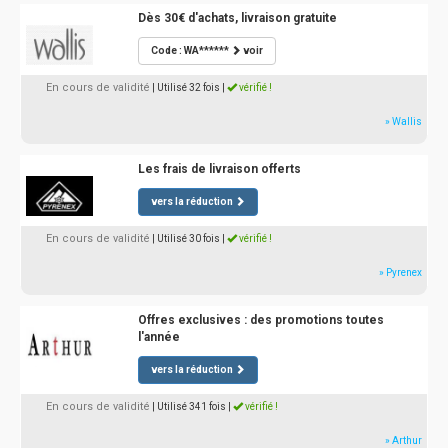
Dès 30€ d'achats, livraison gratuite
Code : WA******
voir
En cours de validité
| Utilisé 32 fois
|
vérifié !
» Wallis
Les frais de livraison offerts
vers la réduction
En cours de validité
| Utilisé 30 fois
|
vérifié !
» Pyrenex
Offres exclusives : des promotions toutes
l'année
vers la réduction
En cours de validité
| Utilisé 341 fois
|
vérifié !
» Arthur