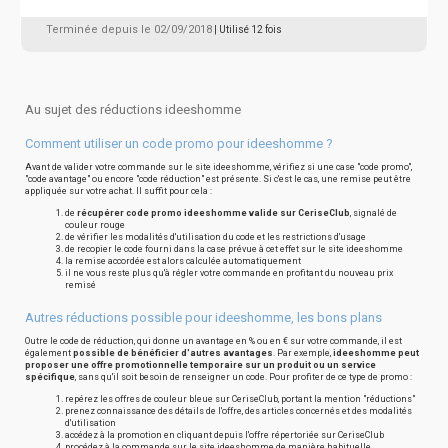
Terminée depuis le 02/09/2018
| Utilisé 12 fois
Au sujet des réductions ideeshomme
Comment utiliser un code promo pour ideeshomme ?
Avant de valider votre commande sur le site ideeshomme, vérifiez si une case "code promo",
"code avantage" ou encore "code réduction" est présente. Si c'est le cas, une remise peut être
appliquée sur votre achat. Il suffit pour cela :
de
récupérer code promo ideeshomme valide sur CeriseClub
, signalé de
couleur rouge
de vérifier les modalités d'utilisation du code et les restrictions d'usage
de recopier le code fourni dans la case prévue à cet effet sur le site ideeshomme
la remise accordée est alors calculée automatiquement
il ne vous reste plus qu'à régler votre commande en profitant du nouveau prix
remisé
Autres réductions possible pour ideeshomme, les bons plans
Outre le code de réduction, qui donne un avantage en % ou en € sur votre commande, il est
également
possible de bénéficier d'autres avantages
. Par exemple,
ideeshomme peut
proposer une offre promotionnelle temporaire sur un produit ou un service
spécifique
, sans qu'il soit besoin de renseigner un code. Pour profiter de ce type de promo :
repérez les offres de couleur bleue sur CeriseClub, portant la mention "réductions"
prenez connaissance des détails de l'offre, des articles concernés et des modalités
d'utilisation
accédez à la promotion en cliquant depuis l'offre répertoriée sur CeriseClub
procédez à la commande sur le site ideeshomme de manière habituelle