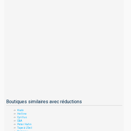
Boutiques similaires avec réductions
Kiabi
Helline
Cyrillus
C&A
Peter Hahn
Tape à L'Oeil