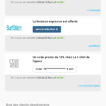
En cours de validité
| Utilisé 16 fois
|
vérifié !
» Limanyaa
La livraison expresse est offerte
vers la réduction
En cours de validité
| Utilisé 44 fois
|
vérifié !
» SurfStitch
Un code promo de 10% chez Le t-shirt de
l'apéro
Code : CE****************
voir
En cours de validité
| Utilisé 22 fois
|
vérifié !
» Le t-shirt de l'apéro
Avis des clients ideeshomme