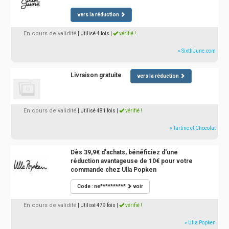
vers la réduction
En cours de validité
| Utilisé 4 fois
|
vérifié !
» SixthJune.com
Livraison gratuite
vers la réduction
En cours de validité
| Utilisé 481 fois
|
vérifié !
» Tartine et Chocolat
Dès 39,9€ d'achats, bénéficiez d'une
réduction avantageuse de 10€ pour votre
commande chez Ulla Popken
Code : ne**********
voir
En cours de validité
| Utilisé 479 fois
|
vérifié !
» Ulla Popken