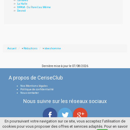
Camaieu
La Halle
DPAM - Du Pareil au Même
Devred
Accueil
»
Réductions
»
ideeshomme
Dernière mise à jour le
07/08/2026
A propos de CeriseClub
Nos Mentions légales
Politique de confidentialité
Nous contacter
Nous suivre sur les réseaux sociaux
En poursuivant votre navigation sur ce site, vous acceptez l'utilisation de
cookies pour vous proposer des offres et services adaptés. Pour en savoir
Tous droits réservés