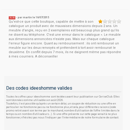
- par
martin
le 16/07/2015
1
/
5
Qu'est-ce que cette boutique, capable de mettre à son
catalogue un produit avec de mauvaises dimensions depuis 2 ans. Un
meuble d'angle, reçu en 2 exemplaires est beaucoup plus grand qu’ils
ne disent au téléphone. C'est une erreur dans le catalogue ». Le meuble
aux dimensions annoncées n'existe pas. Mais sur chaque catalogue
l'erreur figure encore. Quant au remboursement : ils ont remboursé un
meuble sur les deux renvoyés et prétendent à tort avoir remboursé le
deuxième. En conflit depuis 7 mois, ils ne daignent même pas répondre
à mes courriers. A déconseiller
Des codes ideeshomme valides
Toutes les offres pour ideeshomme sont testées avant leur publication sur CeriseClub. Elles
sont données comme utilisables en août 2026.
Toutefois, il est possible qu'après un certain délai, un coupon de réduction ou une offre en
particulier ne fonctionne pas ou ne fonctionne plus, et cela, pour différentes raisons (code
promo retiré avant son terme par le marchand, nombre d'utilisation de l'offre limitée dans le
temps ou en nombre d'utilisateurs...). Si une offre présente sur cette page venait à ne plus
fonctionner, n'hésitez pas nous l'indiquer par l'intermédiaire de notre formulaire de contact.