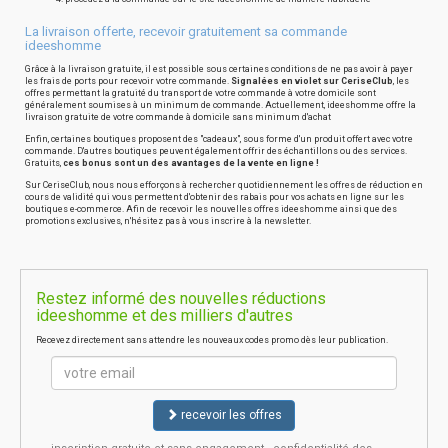
La livraison offerte, recevoir gratuitement sa commande
ideeshomme
Grâce à la livraison gratuite, il est possible sous certaines conditions de ne pas avoir à payer
les frais de ports pour recevoir votre commande.
Signalées en violet sur CeriseClub
, les
offres permettant la gratuité du transport de votre commande à votre domicile sont
généralement soumises à un minimum de commande. Actuellement, ideeshomme offre la
livraison gratuite de votre commande à domicile sans minimum d'achat
Enfin, certaines boutiques proposent des "cadeaux", sous forme d'un produit offert avec votre
commande. D'autres boutiques peuvent également offrir des échantillons ou des services.
Gratuits,
ces bonus sont un des avantages de la vente en ligne !
Sur CeriseClub, nous nous efforçons à rechercher quotidiennement les offres de réduction en
cours de validité qui vous permettent d'obtenir des rabais pour vos achats en ligne sur les
boutiques e-commerce. Afin de recevoir les nouvelles offres ideeshomme ainsi que des
promotions exclusives, n'hésitez pas à vous inscrire à la newsletter.
Restez informé des nouvelles réductions
ideeshomme et des milliers d'autres
Recevez directement sans attendre les nouveaux codes promo dès leur publication.
recevoir les offres