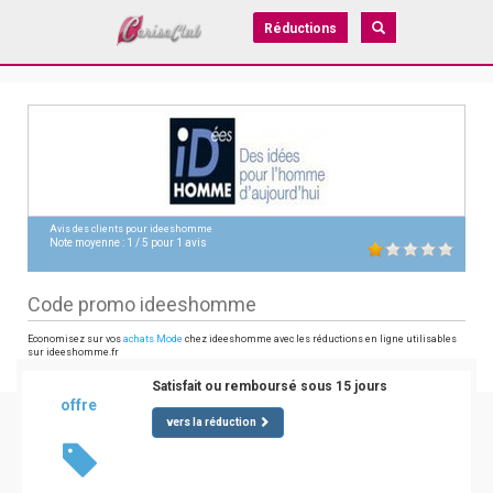
Réductions
Avis des clients pour
ideeshomme
Note moyenne :
1
/
5
pour
1
avis
Code promo ideeshomme
Economisez sur vos
achats Mode
chez ideeshomme avec les réductions en ligne utilisables
sur ideeshomme.fr
Satisfait ou remboursé sous 15 jours
offre
vers la réduction