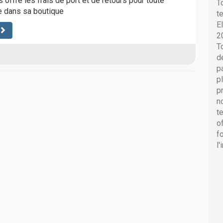
 offre les frais de port et de retours pour toute
T
dans sa boutique
t
E
2
T
d
p
p
p
n
t
o
f
l