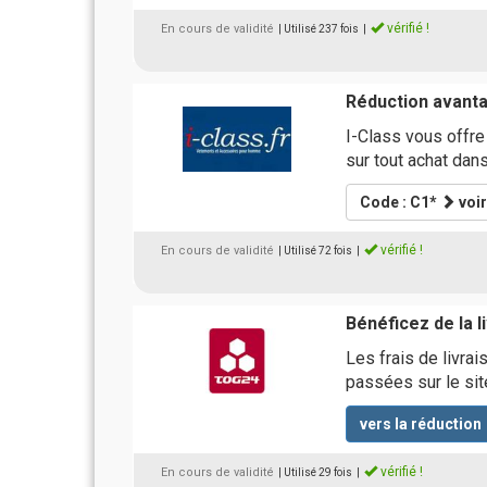
vérifié !
En cours de validité
| Utilisé 237 fois
|
Réduction avanta
I-Class vous offr
sur tout achat dan
Code : C1*
voir
vérifié !
En cours de validité
| Utilisé 72 fois
|
Bénéficez de la 
Les frais de livra
passées sur le sit
vers la réduction
vérifié !
En cours de validité
| Utilisé 29 fois
|