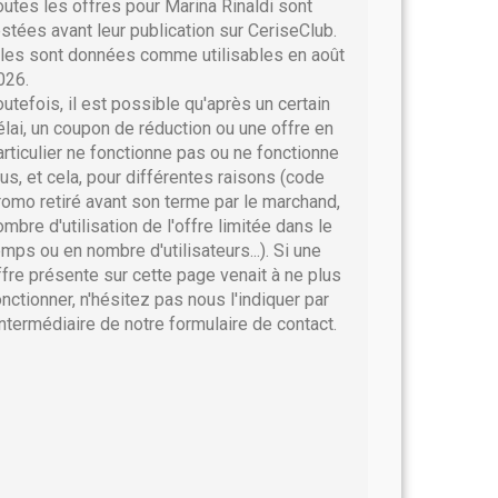
outes les offres pour Marina Rinaldi sont
estées avant leur publication sur CeriseClub.
lles sont données comme utilisables en août
026.
outefois, il est possible qu'après un certain
élai, un coupon de réduction ou une offre en
articulier ne fonctionne pas ou ne fonctionne
lus, et cela, pour différentes raisons (code
romo retiré avant son terme par le marchand,
ombre d'utilisation de l'offre limitée dans le
emps ou en nombre d'utilisateurs...). Si une
ffre présente sur cette page venait à ne plus
onctionner, n'hésitez pas nous l'indiquer par
'intermédiaire de notre formulaire de contact.