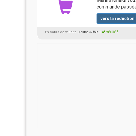
Marina Rinaldi vous
commande passée 
vers la réduction
vérifié !
En cours de validité
| Utilisé 32 fois
|