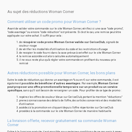
Au sujet des réductions Woman Corner
Comment utiliser un code promo pour Woman Corner ?
Avant de valider votre commande sur le site Woman Corner, vérifiez si une case "code promo",
"code avantage" ou encore "code réduction" est présente. Si c'est le cas, une remise peut être
appliquée sur votre achat. Il suffit pour cela :
de
récupérer code promo Woman Corner valide sur CeriseClub
, signalé de
couleur rouge
de vérifier les modalités d'utilisation du code et les restrictions d'usage
de recopier le code fourni dans la case prévue à cet effet sur le site Woman Corner
la remise accordée est alors calculée automatiquement
il ne vous reste plus qu'à régler votre commande en profitant du nouveau prix
remisé
Autres réductions possible pour Woman Corner, les bons plans
Outre le code de réduction, qui donne un avantage en % ou en € sur votre commande, il est
également
possible de bénéficier d'autres avantages
. Par exemple,
Woman Corner
peut proposer une offre promotionnelle temporaire sur un produit ou un service
spécifique
, sans qu'il soit besoin de renseigner un code. Pour profiter de ce type de promo :
repérez les offres de couleur bleue sur CeriseClub, portant la mention "réductions"
prenez connaissance des détails de l'offre, des articles concernés et des modalités
d'utilisation
accédez à la promotion en cliquant depuis l'offre répertoriée sur CeriseClub
procédez à la commande sur le site Woman Corner de manière habituelle
La livraison offerte, recevoir gratuitement sa commande Woman
Corner
Grâce à la livraison gratuite, il est possible sous certaines conditions de ne pas avoir à payer