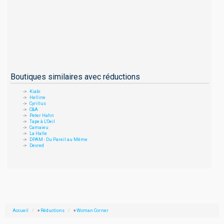
Boutiques similaires avec réductions
Kiabi
Helline
Cyrillus
C&A
Peter Hahn
Tape à L'Oeil
Camaieu
La Halle
DPAM - Du Pareil au Même
Devred
Accueil
»
Réductions
»
Woman Corner