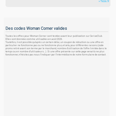
» Ticos.fr
Des codes Woman Corner valides
Toutes les offres pour Woman Corner sont testées avant leur publication sur CeriseClub.
Elles sont données comme utilisables en août 2026.
Toutefois, il est possible qu'après un certain délai, un coupon de réduction ou une offre en
particulier ne fonctionne pas ou ne fonctionne plus, et cela, pour différentes raisons (code
promo retiré avant son terme par le marchand, nombre d'utilisation de l'offre limitée dans le
temps ou en nombre d'utilisateurs...). Si une offre présente sur cette page venait à ne plus
fonctionner, n'hésitez pas nous l'indiquer par l'intermédiaire de notre formulaire de contact.