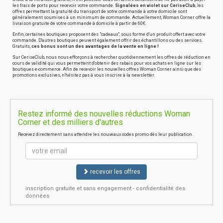
les frais de ports pour recevoir votre commande.
Signalées en violet sur CeriseClub
, les
offres permettant la gratuité du transport de votre commande à votre domicile sont
généralement soumises à un minimum de commande. Actuellement, Woman Corner offre la
livraison gratuite de votre commande à domicile à partir de 60€.
Enfin, certaines boutiques proposent des "cadeaux", sous forme d'un produit offert avec votre
commande. D'autres boutiques peuvent également offrir des échantillons ou des services.
Gratuits,
ces bonus sont un des avantages de la vente en ligne !
Sur CeriseClub, nous nous efforçons à rechercher quotidiennement les offres de réduction en
cours de validité qui vous permettent d'obtenir des rabais pour vos achats en ligne sur les
boutiques e-commerce. Afin de recevoir les nouvelles offres Woman Corner ainsi que des
promotions exclusives, n'hésitez pas à vous inscrire à la newsletter.
Restez informé des nouvelles réductions Woman
Corner et des milliers d'autres
Recevez directement sans attendre les nouveaux codes promo dès leur publication.
recevoir les offres
inscription gratuite et sans engagement - confidentialité des
données