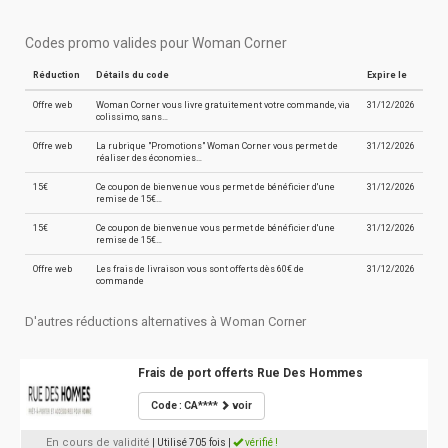
Codes promo valides pour Woman Corner
Réduction
Détails du code
Expire le
Offre web
Woman Corner vous livre gratuitement votre commande, via
31/12/2026
colissimo, sans…
Offre web
La rubrique "Promotions" Woman Corner vous permet de
31/12/2026
réaliser des économies…
15€
Ce coupon de bienvenue vous permet de bénéficier d'une
31/12/2026
remise de 15€…
15€
Ce coupon de bienvenue vous permet de bénéficier d'une
31/12/2026
remise de 15€…
Offre web
Les frais de livraison vous sont offerts dès 60€ de
31/12/2026
commande
D'autres réductions alternatives à Woman Corner
Frais de port offerts Rue Des Hommes
Code : CA****
voir
En cours de validité
| Utilisé 705 fois
|
vérifié !