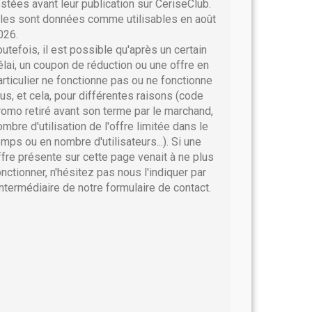
estées avant leur publication sur CeriseClub.
lles sont données comme utilisables en août
026.
outefois, il est possible qu'après un certain
élai, un coupon de réduction ou une offre en
articulier ne fonctionne pas ou ne fonctionne
lus, et cela, pour différentes raisons (code
romo retiré avant son terme par le marchand,
ombre d'utilisation de l'offre limitée dans le
emps ou en nombre d'utilisateurs...). Si une
ffre présente sur cette page venait à ne plus
onctionner, n'hésitez pas nous l'indiquer par
'intermédiaire de notre formulaire de contact.