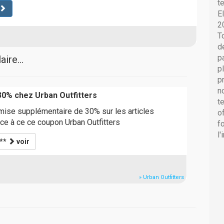
t
E
2
T
d
p
ire...
p
p
n
30% chez Urban Outfitters
t
emise supplémentaire de 30% sur les articles
o
ce à ce ce coupon Urban Outfitters
f
l
***
voir
» Urban Outfitters