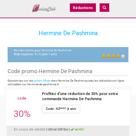
Réductions
Hermine De Pashmina
Avis des clients pour
Hermine De Pashmina
Note moyenne :
4
/
5
pour
1
avis
Code promo Hermine De Pashmina
Economisez sur vos
achats Mode
chez Hermine De Pashmina avec les réductions en ligne
utilisables sur hermine-de-pashmina.fr
Profitez d'une réduction de 30% pour votre
code
commande Hermine De Pashmina
Code : H2****
voir
30%
En cours de validité
| Utilisé 269 fois
|
vérifié !