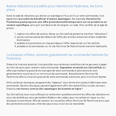
Autres réductions possible pour Hermine De Pashmina, les bons
plans
Outre le code de réduction, qui donne un avantage en % ou en € sur votre commande, il est
également
possible de bénéficier d'autres avantages
. Par exemple,
Hermine De
Pashmina peut proposer une offre promotionnelle temporaire sur un produit ou un
service spécifique
, sans qu'il soit besoin de renseigner un code. Pour profiter de ce type de
promo :
repérez les offres de couleur bleue sur CeriseClub, portant la mention "réductions"
prenez connaissance des détails de l'offre, des articles concernés et des modalités
d'utilisation
accédez à la promotion en cliquant depuis l'offre répertoriée sur CeriseClub
procédez à la commande sur le site Hermine De Pashmina de manière habituelle
La livraison offerte, recevoir gratuitement sa commande Hermine De
Pashmina
Grâce à la livraison gratuite, il est possible sous certaines conditions de ne pas avoir à payer
les frais de ports pour recevoir votre commande.
Signalées en violet sur CeriseClub
, les
offres permettant la gratuité du transport de votre commande à votre domicile sont
généralement soumises à un minimum de commande. Actuellement, Hermine De
Pashmina offre la livraison gratuite de votre commande à domicile sans minimum d'achat
Enfin, certaines boutiques proposent des "cadeaux", sous forme d'un produit offert avec votre
commande. D'autres boutiques peuvent également offrir des échantillons ou des services.
Gratuits,
ces bonus sont un des avantages de la vente en ligne !
Sur CeriseClub, nous nous efforçons à rechercher quotidiennement les offres de réduction en
cours de validité qui vous permettent d'obtenir des rabais pour vos achats en ligne sur les
boutiques e-commerce. Afin de recevoir les nouvelles offres Hermine De Pashmina ainsi que
des promotions exclusives, n'hésitez pas à vous inscrire à la newsletter.