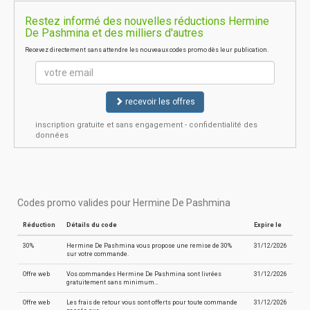
Restez informé des nouvelles réductions Hermine
De Pashmina et des milliers d'autres
Recevez directement sans attendre les nouveaux codes promo dès leur publication.
recevoir les offres
inscription gratuite et sans engagement - confidentialité des
données
Codes promo valides pour Hermine De Pashmina
Réduction
Détails du code
Expire le
30%
Hermine De Pashmina vous propose une remise de 30%
31/12/2026
sur votre commande.
Offre web
Vos commandes Hermine De Pashmina sont livrées
31/12/2026
gratuitement sans minimum…
Offre web
Les frais de retour vous sont offerts pour toute commande
31/12/2026