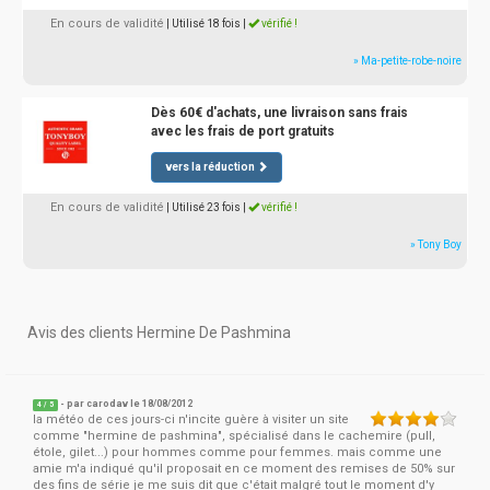
En cours de validité
| Utilisé 18 fois
|
vérifié !
» Ma-petite-robe-noire
Dès 60€ d'achats, une livraison sans frais
avec les frais de port gratuits
vers la réduction
En cours de validité
| Utilisé 23 fois
|
vérifié !
» Tony Boy
Avis des clients Hermine De Pashmina
- par
carodav
le 18/08/2012
4
/
5
la météo de ces jours-ci n'incite guère à visiter un site
comme "hermine de pashmina", spécialisé dans le cachemire (pull,
étole, gilet...) pour hommes comme pour femmes. mais comme une
amie m'a indiqué qu'il proposait en ce moment des remises de 50% sur
des fins de série je me suis dit que c'était malgré tout le moment d'y