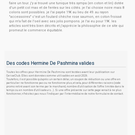
faire un tour. j'y ai trouvé une tunique très sympa (en coton et lin) dotée
d'un petit col mao et de fentes sur les côtés. je l'ai choisie noire mais 8
coloris sont possibles. je l'ai payée 19€ au lieu de 49. au rayon
"accessoires" c'est un foulard chèche rose saumon, en coton froissé
qui m'a fait de l'oeil avec ses jolis pompons. je l'ai eu pour 19€. les
articles sont très bien décrits et j'apprécie la philosophie de ce site qui
promeut le commerce équitable.
Des codes Hermine De Pashmina valides
Toutes les offres pour Hermine De Pashmina sont testées avant leur publication sur
CeriseClub. Elles sont données comme utilisables en août 2026.
Toutefois, il est possible qu'après un certain délai, un coupon de réduction ou une offre en
particulier ne fonctionne pas ou ne fonctionne plus, et cela, pour différentes raisons (code
promo retiré avant son terme par le marchand, nombre d'utilisation de l'offre limitée dans le
temps ou en nombre d'utilisateurs...). Si une offre présente sur cette page venait à ne plus
fonctionner, n'hésitez pas nous l'indiquer par l'intermédiaire de notre formulaire de contact.