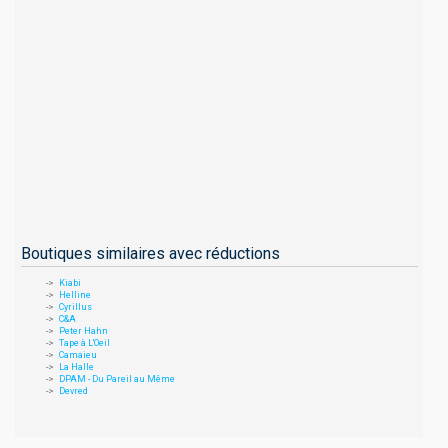
Boutiques similaires avec réductions
Kiabi
Helline
Cyrillus
C&A
Peter Hahn
Tape à L'Oeil
Camaieu
La Halle
DPAM - Du Pareil au Même
Devred