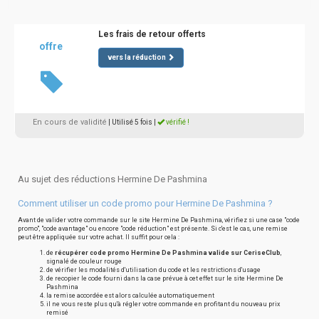
Les frais de retour offerts
offre
vers la réduction
En cours de validité
| Utilisé 5 fois
|
vérifié !
Au sujet des réductions Hermine De Pashmina
Comment utiliser un code promo pour Hermine De Pashmina ?
Avant de valider votre commande sur le site Hermine De Pashmina, vérifiez si une case "code
promo", "code avantage" ou encore "code réduction" est présente. Si c'est le cas, une remise
peut être appliquée sur votre achat. Il suffit pour cela :
de
récupérer code promo Hermine De Pashmina valide sur CeriseClub
,
signalé de couleur rouge
de vérifier les modalités d'utilisation du code et les restrictions d'usage
de recopier le code fourni dans la case prévue à cet effet sur le site Hermine De
Pashmina
la remise accordée est alors calculée automatiquement
il ne vous reste plus qu'à régler votre commande en profitant du nouveau prix
remisé