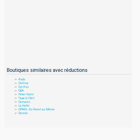
Boutiques similaires avec réductions
Kiabi
Helline
Cyrillus
C&A
Peter Hahn
Tape à L'Oeil
Camaieu
La Halle
DPAM - Du Pareil au Même
Devred