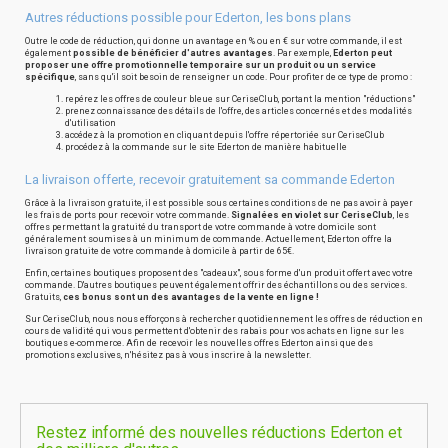
Autres réductions possible pour Ederton, les bons plans
Outre le code de réduction, qui donne un avantage en % ou en € sur votre commande, il est
également
possible de bénéficier d'autres avantages
. Par exemple,
Ederton peut
proposer une offre promotionnelle temporaire sur un produit ou un service
spécifique
, sans qu'il soit besoin de renseigner un code. Pour profiter de ce type de promo :
repérez les offres de couleur bleue sur CeriseClub, portant la mention "réductions"
prenez connaissance des détails de l'offre, des articles concernés et des modalités
d'utilisation
accédez à la promotion en cliquant depuis l'offre répertoriée sur CeriseClub
procédez à la commande sur le site Ederton de manière habituelle
La livraison offerte, recevoir gratuitement sa commande Ederton
Grâce à la livraison gratuite, il est possible sous certaines conditions de ne pas avoir à payer
les frais de ports pour recevoir votre commande.
Signalées en violet sur CeriseClub
, les
offres permettant la gratuité du transport de votre commande à votre domicile sont
généralement soumises à un minimum de commande. Actuellement, Ederton offre la
livraison gratuite de votre commande à domicile à partir de 65€.
Enfin, certaines boutiques proposent des "cadeaux", sous forme d'un produit offert avec votre
commande. D'autres boutiques peuvent également offrir des échantillons ou des services.
Gratuits,
ces bonus sont un des avantages de la vente en ligne !
Sur CeriseClub, nous nous efforçons à rechercher quotidiennement les offres de réduction en
cours de validité qui vous permettent d'obtenir des rabais pour vos achats en ligne sur les
boutiques e-commerce. Afin de recevoir les nouvelles offres Ederton ainsi que des
promotions exclusives, n'hésitez pas à vous inscrire à la newsletter.
Restez informé des nouvelles réductions Ederton et