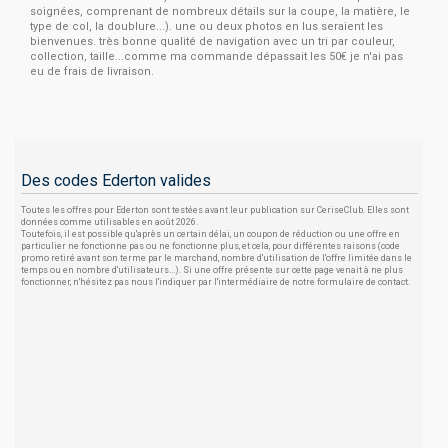
soignées, comprenant de nombreux détails sur la coupe, la matière, le
type de col, la doublure...). une ou deux photos en lus seraient les
bienvenues. très bonne qualité de navigation avec un tri par couleur,
collection, taille...comme ma commande dépassait les 50€ je n'ai pas
eu de frais de livraison.
Des codes Ederton valides
Toutes les offres pour Ederton sont testées avant leur publication sur CeriseClub. Elles sont
données comme utilisables en août 2026.
Toutefois, il est possible qu'après un certain délai, un coupon de réduction ou une offre en
particulier ne fonctionne pas ou ne fonctionne plus, et cela, pour différentes raisons (code
promo retiré avant son terme par le marchand, nombre d'utilisation de l'offre limitée dans le
temps ou en nombre d'utilisateurs...). Si une offre présente sur cette page venait à ne plus
fonctionner, n'hésitez pas nous l'indiquer par l'intermédiaire de notre formulaire de contact.