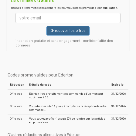
des milliers d'autres
Recevez directement sans attendre les nouveaux codes promo dès leur publication.
recevoir les offres
inscription gratuite et sans engagement - confidentialité des
données
Codes promo valides pour Ederton
Réduction
Détails du code
Expire le
Offre web
Ederton livre gratuitement vos commandes d'un montant
31/12/2026
supérieur à 65…
Offre web
Vous disposez de 14 jours, à compter de la réception de votre
31/12/2026
commande…
Offre web
Vous pouvez profiter jusqu'à 50% de remise sur les articles
31/12/2026
en promotions…
D'autres réductions alternatives à Ederton