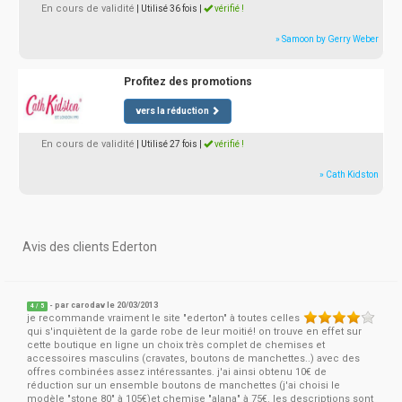
En cours de validité
| Utilisé 36 fois
|
vérifié !
» Samoon by Gerry Weber
Profitez des promotions
vers la réduction
En cours de validité
| Utilisé 27 fois
|
vérifié !
» Cath Kidston
Avis des clients Ederton
- par
carodav
le 20/03/2013
4
/
5
je recommande vraiment le site "ederton" à toutes celles
qui s'inquiètent de la garde robe de leur moitié! on trouve en effet sur
cette boutique en ligne un choix très complet de chemises et
accessoires masculins (cravates, boutons de manchettes..) avec des
offres combinées assez intéressantes. j'ai ainsi obtenu 10€ de
réduction sur un ensemble boutons de manchettes (j'ai choisi le
modèle "stone 80" à 105€)et chemise "alana" à 75€. les descriptions sont