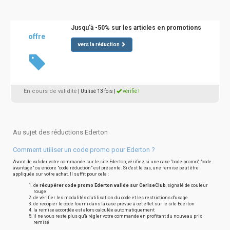
Jusqu'à -50% sur les articles en promotions
offre
vers la réduction
En cours de validité
| Utilisé 13 fois
|
vérifié !
Au sujet des réductions Ederton
Comment utiliser un code promo pour Ederton ?
Avant de valider votre commande sur le site Ederton, vérifiez si une case "code promo", "code
avantage" ou encore "code réduction" est présente. Si c'est le cas, une remise peut être
appliquée sur votre achat. Il suffit pour cela :
de
récupérer code promo Ederton valide sur CeriseClub
, signalé de couleur
rouge
de vérifier les modalités d'utilisation du code et les restrictions d'usage
de recopier le code fourni dans la case prévue à cet effet sur le site Ederton
la remise accordée est alors calculée automatiquement
il ne vous reste plus qu'à régler votre commande en profitant du nouveau prix
remisé