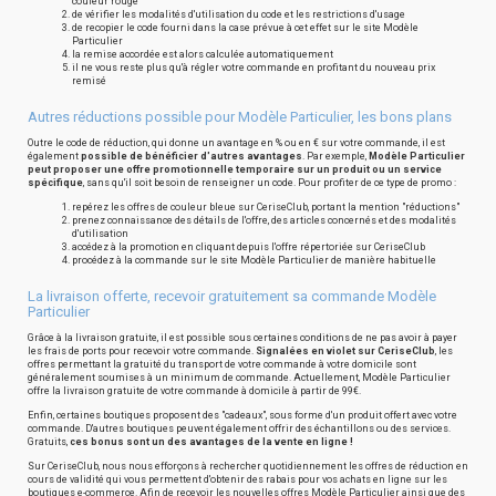
couleur rouge
de vérifier les modalités d'utilisation du code et les restrictions d'usage
de recopier le code fourni dans la case prévue à cet effet sur le site Modèle
Particulier
la remise accordée est alors calculée automatiquement
il ne vous reste plus qu'à régler votre commande en profitant du nouveau prix
remisé
Autres réductions possible pour Modèle Particulier, les bons plans
Outre le code de réduction, qui donne un avantage en % ou en € sur votre commande, il est
également
possible de bénéficier d'autres avantages
. Par exemple,
Modèle Particulier
peut proposer une offre promotionnelle temporaire sur un produit ou un service
spécifique
, sans qu'il soit besoin de renseigner un code. Pour profiter de ce type de promo :
repérez les offres de couleur bleue sur CeriseClub, portant la mention "réductions"
prenez connaissance des détails de l'offre, des articles concernés et des modalités
d'utilisation
accédez à la promotion en cliquant depuis l'offre répertoriée sur CeriseClub
procédez à la commande sur le site Modèle Particulier de manière habituelle
La livraison offerte, recevoir gratuitement sa commande Modèle
Particulier
Grâce à la livraison gratuite, il est possible sous certaines conditions de ne pas avoir à payer
les frais de ports pour recevoir votre commande.
Signalées en violet sur CeriseClub
, les
offres permettant la gratuité du transport de votre commande à votre domicile sont
généralement soumises à un minimum de commande. Actuellement, Modèle Particulier
offre la livraison gratuite de votre commande à domicile à partir de 99€.
Enfin, certaines boutiques proposent des "cadeaux", sous forme d'un produit offert avec votre
commande. D'autres boutiques peuvent également offrir des échantillons ou des services.
Gratuits,
ces bonus sont un des avantages de la vente en ligne !
Sur CeriseClub, nous nous efforçons à rechercher quotidiennement les offres de réduction en
cours de validité qui vous permettent d'obtenir des rabais pour vos achats en ligne sur les
boutiques e-commerce. Afin de recevoir les nouvelles offres Modèle Particulier ainsi que des