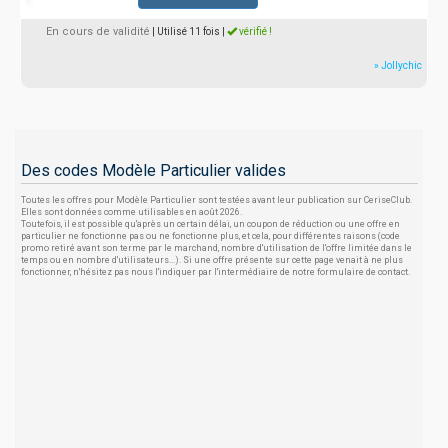
En cours de validité
| Utilisé 11 fois
|
vérifié !
» Jollychic
Des codes Modèle Particulier valides
Toutes les offres pour Modèle Particulier sont testées avant leur publication sur CeriseClub.
Elles sont données comme utilisables en août 2026.
Toutefois, il est possible qu'après un certain délai, un coupon de réduction ou une offre en
particulier ne fonctionne pas ou ne fonctionne plus, et cela, pour différentes raisons (code
promo retiré avant son terme par le marchand, nombre d'utilisation de l'offre limitée dans le
temps ou en nombre d'utilisateurs...). Si une offre présente sur cette page venait à ne plus
fonctionner, n'hésitez pas nous l'indiquer par l'intermédiaire de notre formulaire de contact.