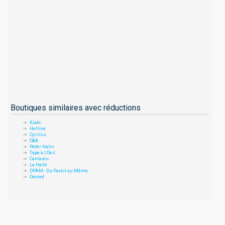
Boutiques similaires avec réductions
Kiabi
Helline
Cyrillus
C&A
Peter Hahn
Tape à L'Oeil
Camaieu
La Halle
DPAM - Du Pareil au Même
Devred