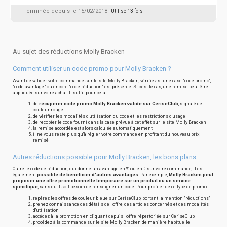
Terminée depuis le 15/02/2018
| Utilisé 13 fois
Au sujet des réductions Molly Bracken
Comment utiliser un code promo pour Molly Bracken ?
Avant de valider votre commande sur le site Molly Bracken, vérifiez si une case "code promo",
"code avantage" ou encore "code réduction" est présente. Si c'est le cas, une remise peut être
appliquée sur votre achat. Il suffit pour cela :
de
récupérer code promo Molly Bracken valide sur CeriseClub
, signalé de
couleur rouge
de vérifier les modalités d'utilisation du code et les restrictions d'usage
de recopier le code fourni dans la case prévue à cet effet sur le site Molly Bracken
la remise accordée est alors calculée automatiquement
il ne vous reste plus qu'à régler votre commande en profitant du nouveau prix
remisé
Autres réductions possible pour Molly Bracken, les bons plans
Outre le code de réduction, qui donne un avantage en % ou en € sur votre commande, il est
également
possible de bénéficier d'autres avantages
. Par exemple,
Molly Bracken peut
proposer une offre promotionnelle temporaire sur un produit ou un service
spécifique
, sans qu'il soit besoin de renseigner un code. Pour profiter de ce type de promo :
repérez les offres de couleur bleue sur CeriseClub, portant la mention "réductions"
prenez connaissance des détails de l'offre, des articles concernés et des modalités
d'utilisation
accédez à la promotion en cliquant depuis l'offre répertoriée sur CeriseClub
procédez à la commande sur le site Molly Bracken de manière habituelle