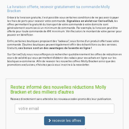
La livraison offerte, recevoir gratuitement sa commande Molly
Bracken
Grâce à la livraison gratuite, il est possible sous certaines conditions de ne pas avoir à payer
les frais de ports pour recevoir votre commande.
Signalées en violet sur CeriseClub
, les
offres permettant la gratuité du transport de votre commande à votre domicile sont
généralement soumises à un minimum de commande. Par exemple, la livraison peut être
offerte pour toute commande de 49€ minimum. Vérifiez alors le montant de votre panier pour
pouvoir en bénéficier.
Enfin, certaines boutiques proposent des "cadeaux", sous forme d'un produit offert avec votre
commande. D'autres boutiques peuvent également offrir des échantillons ou des services.
Gratuits,
ces bonus sont un des avantages de la vente en ligne !
Sur CeriseClub, nous nous efforçons à rechercher quotidiennement les offres de réduction en
cours de validité qui vous permettent d'obtenir des rabais pour vos achats en ligne sur les
boutiques e-commerce. Afin de recevoir les nouvelles offres Molly Bracken ainsi que des
promotions exclusives, n'hésitez pas à vous inscrire à la newsletter.
Restez informé des nouvelles réductions Molly
Bracken et des milliers d'autres
Recevez directement sans attendre les nouveaux codes promo dès leur publication.
recevoir les offres