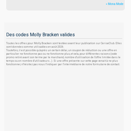
» Mona Mode
Des codes Molly Bracken valides
Toutes les offres pour Molly Bracken sont testées avant leur publication sur CeriseClub. Elles
sont données comme utilisables en août 2026.
Toutefois, il est possible qu'après un certain délai, un coupon de réduction ou une offre en
particulier ne fonctionne pas ou ne fonctionne plus, et cela, pour différentes raisons (code
promo retiré avant son terme par le marchand, nombre d'utilisation de l'offre limitée dans le
temps ou en nombre d'utilisateurs...). Si une offre présente sur cette page venait à ne plus
fonctionner, n'hésitez pas nous l'indiquer par l'intermédiaire de notre formulaire de contact.