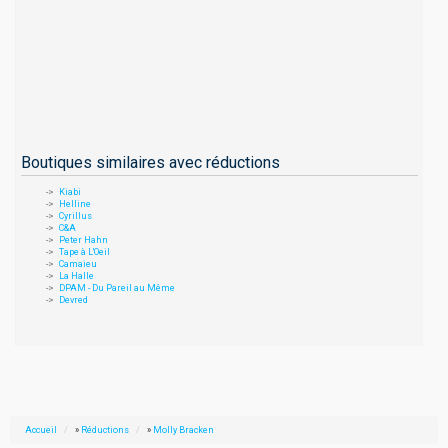
Boutiques similaires avec réductions
Kiabi
Helline
Cyrillus
C&A
Peter Hahn
Tape à L'Oeil
Camaieu
La Halle
DPAM - Du Pareil au Même
Devred
Accueil
»
Réductions
»
Molly Bracken