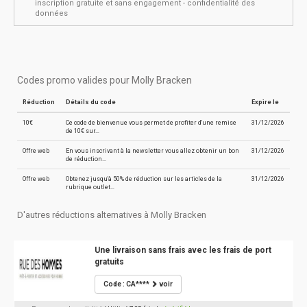
inscription gratuite et sans engagement - confidentialité des
données
Codes promo valides pour Molly Bracken
Réduction
Détails du code
Expire le
10€
Ce code de bienvenue vous permet de profiter d'une remise
31/12/2026
de 10€ sur…
Offre web
En vous inscrivant à la newsletter vous allez obtenir un bon
31/12/2026
de réduction…
Offre web
Obtenez jusqu'à 50% de réduction sur les articles de la
31/12/2026
rubrique outlet…
D'autres réductions alternatives à Molly Bracken
Une livraison sans frais avec les frais de port
gratuits
Code : CA****
voir