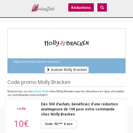
Réductions
Soyez le premier à donner votre avis !
évaluer Molly Bracken
Code promo Molly Bracken
Economisez sur vos
achats Mode
chez Molly Bracken avec les réductions en ligne utilisables
sur mollybracken.com/eshop/fr
Dès 50€ d'achats, bénéficiez d'une réduction
code
avantageuse de 10€ pour votre commande
chez Molly Bracken
10€
Code : NL***
voir