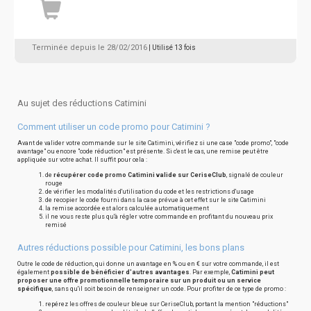
Terminée depuis le 28/02/2016
| Utilisé 13 fois
Au sujet des réductions Catimini
Comment utiliser un code promo pour Catimini ?
Avant de valider votre commande sur le site Catimini, vérifiez si une case "code promo", "code
avantage" ou encore "code réduction" est présente. Si c'est le cas, une remise peut être
appliquée sur votre achat. Il suffit pour cela :
de
récupérer code promo Catimini valide sur CeriseClub
, signalé de couleur
rouge
de vérifier les modalités d'utilisation du code et les restrictions d'usage
de recopier le code fourni dans la case prévue à cet effet sur le site Catimini
la remise accordée est alors calculée automatiquement
il ne vous reste plus qu'à régler votre commande en profitant du nouveau prix
remisé
Autres réductions possible pour Catimini, les bons plans
Outre le code de réduction, qui donne un avantage en % ou en € sur votre commande, il est
également
possible de bénéficier d'autres avantages
. Par exemple,
Catimini peut
proposer une offre promotionnelle temporaire sur un produit ou un service
spécifique
, sans qu'il soit besoin de renseigner un code. Pour profiter de ce type de promo :
repérez les offres de couleur bleue sur CeriseClub, portant la mention "réductions"