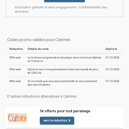
inscription gratuite et sans engagement - confidentialité des
données
Codes promo valides pour Catimini
Réduction
Détails du code
Expire le
Offre web
La livraison est gratuite en boutique sans minimum d'achat
31/12/2026
en France m…
Offre web
Catimini vous livre gratuitement votre commande de plus
31/12/2026
de 120€, via…
Offre web
Si un article que vous avez commandé ne vous convenait
31/12/2026
pas, vous disposez…
D'autres réductions alternatives à Catimini
5€ offerts pour tout parrainage
vers la réduction