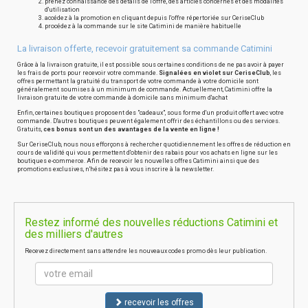
prenez connaissance des détails de l'offre, des articles concernés et des modalités
d'utilisation
accédez à la promotion en cliquant depuis l'offre répertoriée sur CeriseClub
procédez à la commande sur le site Catimini de manière habituelle
La livraison offerte, recevoir gratuitement sa commande Catimini
Grâce à la livraison gratuite, il est possible sous certaines conditions de ne pas avoir à payer
les frais de ports pour recevoir votre commande.
Signalées en violet sur CeriseClub
, les
offres permettant la gratuité du transport de votre commande à votre domicile sont
généralement soumises à un minimum de commande. Actuellement, Catimini offre la
livraison gratuite de votre commande à domicile sans minimum d'achat
Enfin, certaines boutiques proposent des "cadeaux", sous forme d'un produit offert avec votre
commande. D'autres boutiques peuvent également offrir des échantillons ou des services.
Gratuits,
ces bonus sont un des avantages de la vente en ligne !
Sur CeriseClub, nous nous efforçons à rechercher quotidiennement les offres de réduction en
cours de validité qui vous permettent d'obtenir des rabais pour vos achats en ligne sur les
boutiques e-commerce. Afin de recevoir les nouvelles offres Catimini ainsi que des
promotions exclusives, n'hésitez pas à vous inscrire à la newsletter.
Restez informé des nouvelles réductions Catimini et
des milliers d'autres
Recevez directement sans attendre les nouveaux codes promo dès leur publication.
recevoir les offres