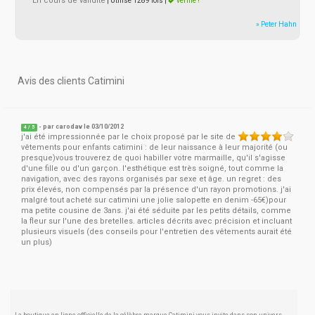
En cours de validité
| Utilisé 1289 fois
|
vérifié !
» Peter Hahn
Avis des clients Catimini
- par
carodav
le 03/10/2012
4
/
5
j'ai été impressionnée par le choix proposé par le site de
vêtements pour enfants catimini : de leur naissance à leur majorité (ou
presque)vous trouverez de quoi habiller votre marmaille, qu'il s'agisse
d'une fille ou d'un garçon. l'esthétique est très soigné, tout comme la
navigation, avec des rayons organisés par sexe et âge. un regret : des
prix élevés, non compensés par la présence d'un rayon promotions. j'ai
malgré tout acheté sur catimini une jolie salopette en denim -65€)pour
ma petite cousine de 3ans. j'ai été séduite par les petits détails, comme
la fleur sur l'une des bretelles. articles décrits avec précision et incluant
plusieurs visuels (des conseils pour l'entretien des vêtements aurait été
un plus)