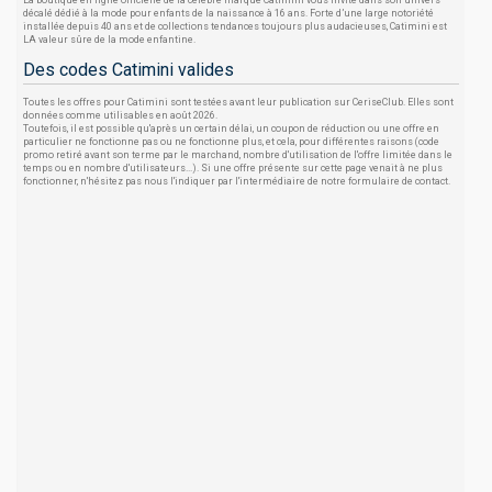
La boutique en ligne officielle de la célèbre marque Catimini vous invite dans son univers
décalé dédié à la mode pour enfants de la naissance à 16 ans. Forte d’une large notoriété
installée depuis 40 ans et de collections tendances toujours plus audacieuses, Catimini est
LA valeur sûre de la mode enfantine.
Des codes Catimini valides
Toutes les offres pour Catimini sont testées avant leur publication sur CeriseClub. Elles sont
données comme utilisables en août 2026.
Toutefois, il est possible qu'après un certain délai, un coupon de réduction ou une offre en
particulier ne fonctionne pas ou ne fonctionne plus, et cela, pour différentes raisons (code
promo retiré avant son terme par le marchand, nombre d'utilisation de l'offre limitée dans le
temps ou en nombre d'utilisateurs...). Si une offre présente sur cette page venait à ne plus
fonctionner, n'hésitez pas nous l'indiquer par l'intermédiaire de notre formulaire de contact.