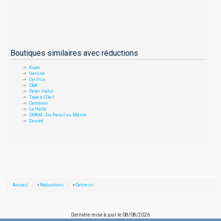
Boutiques similaires avec réductions
Kiabi
Helline
Cyrillus
C&A
Peter Hahn
Tape à L'Oeil
Camaieu
La Halle
DPAM - Du Pareil au Même
Devred
Accueil
»
Réductions
»
Catimini
Dernière mise à jour le
08/08/2026