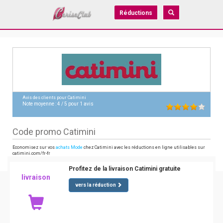
Réductions
Avis des clients pour
Catimini
Note moyenne :
4
/
5
pour
1
avis
Code promo Catimini
Economisez sur vos
achats Mode
chez Catimini avec les réductions en ligne utilisables sur
catimini.com/fr-fr
Profitez de la livraison Catimini gratuite
livraison
vers la réduction