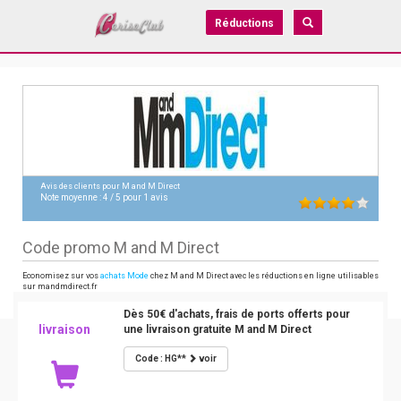
Réductions
Avis des clients pour
M and M Direct
Note moyenne :
4
/
5
pour
1
avis
Code promo M and M Direct
Economisez sur vos
achats Mode
chez M and M Direct avec les réductions en ligne utilisables
sur mandmdirect.fr
Dès 50€ d'achats, frais de ports offerts pour
livraison
une livraison gratuite M and M Direct
Code : HG**
voir