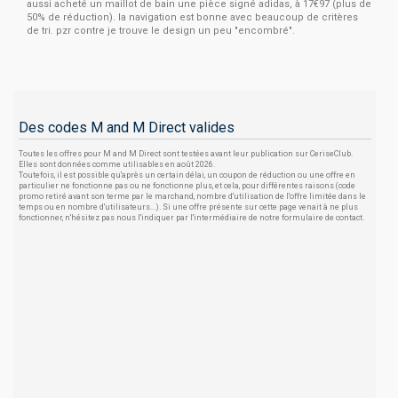
aussi acheté un maillot de bain une pièce signé adidas, à 17€97 (plus de
50% de réduction). la navigation est bonne avec beaucoup de critères
de tri. pzr contre je trouve le design un peu "encombré".
Des codes M and M Direct valides
Toutes les offres pour M and M Direct sont testées avant leur publication sur CeriseClub.
Elles sont données comme utilisables en août 2026.
Toutefois, il est possible qu'après un certain délai, un coupon de réduction ou une offre en
particulier ne fonctionne pas ou ne fonctionne plus, et cela, pour différentes raisons (code
promo retiré avant son terme par le marchand, nombre d'utilisation de l'offre limitée dans le
temps ou en nombre d'utilisateurs...). Si une offre présente sur cette page venait à ne plus
fonctionner, n'hésitez pas nous l'indiquer par l'intermédiaire de notre formulaire de contact.