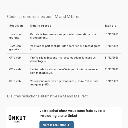
Codes promo valides pour M and M Direct
Réduction
Détails du code
Expire le
Livraison
Ce code de bienvenue vous permet d'obtenir d'être livré
31/12/2026
gratuite
gratuitement…
Livraison
Vos frais de port sont gratuits à partir de 60€ d'achat, grâce
31/12/2026
gratuite
à…
Offre web
Profitez de réductions intéressantes dans la rubrique
31/12/2026
destockage sur…
Offre web
Les frais de livraison sont offerts pour toute commande
31/12/2026
d'un montant sup…
Offre web
Vous économiserez en permanence jusqu'à 75% sur vos
31/12/2026
marques préfér…
D'autres réductions alternatives à M and M Direct
votre achat chez vous sans frais avec la
livraison gratuite Unkut
vers la réduction