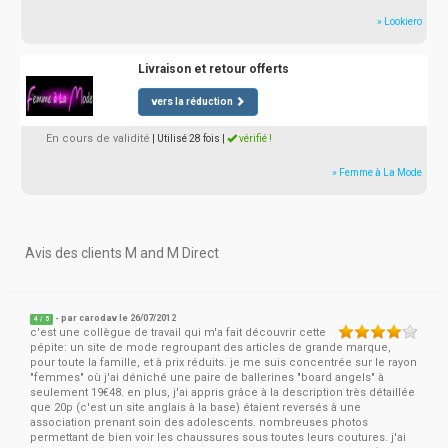
» Lookiero
Livraison et retour offerts
vers la réduction
En cours de validité
| Utilisé 28 fois
|
vérifié !
» Femme à La Mode
Avis des clients M and M Direct
- par
carodav
le 26/07/2012
4
/
5
c'est une collègue de travail qui m'a fait découvrir cette
pépite: un site de mode regroupant des articles de grande marque,
pour toute la famille, et à prix réduits. je me suis concentrée sur le rayon
"femmes" où j'ai déniché une paire de ballerines "board angels" à
seulement 19€48. en plus, j'ai appris grâce à la description très détaillée
que 20p (c'est un site anglais à la base) étaient reversés à une
association prenant soin des adolescents. nombreuses photos
permettant de bien voir les chaussures sous toutes leurs coutures. j'ai