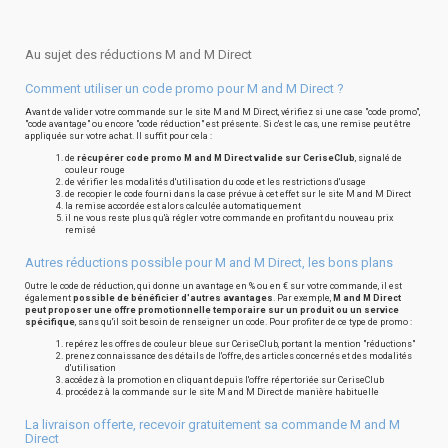
Au sujet des réductions M and M Direct
Comment utiliser un code promo pour M and M Direct ?
Avant de valider votre commande sur le site M and M Direct, vérifiez si une case "code promo",
"code avantage" ou encore "code réduction" est présente. Si c'est le cas, une remise peut être
appliquée sur votre achat. Il suffit pour cela :
de
récupérer code promo M and M Direct valide sur CeriseClub
, signalé de
couleur rouge
de vérifier les modalités d'utilisation du code et les restrictions d'usage
de recopier le code fourni dans la case prévue à cet effet sur le site M and M Direct
la remise accordée est alors calculée automatiquement
il ne vous reste plus qu'à régler votre commande en profitant du nouveau prix
remisé
Autres réductions possible pour M and M Direct, les bons plans
Outre le code de réduction, qui donne un avantage en % ou en € sur votre commande, il est
également
possible de bénéficier d'autres avantages
. Par exemple,
M and M Direct
peut proposer une offre promotionnelle temporaire sur un produit ou un service
spécifique
, sans qu'il soit besoin de renseigner un code. Pour profiter de ce type de promo :
repérez les offres de couleur bleue sur CeriseClub, portant la mention "réductions"
prenez connaissance des détails de l'offre, des articles concernés et des modalités
d'utilisation
accédez à la promotion en cliquant depuis l'offre répertoriée sur CeriseClub
procédez à la commande sur le site M and M Direct de manière habituelle
La livraison offerte, recevoir gratuitement sa commande M and M
Direct