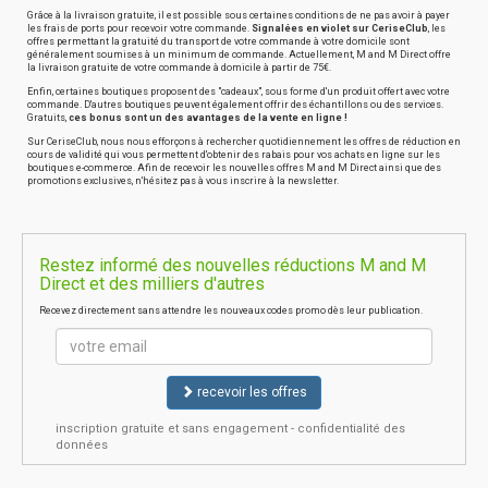
Grâce à la livraison gratuite, il est possible sous certaines conditions de ne pas avoir à payer
les frais de ports pour recevoir votre commande.
Signalées en violet sur CeriseClub
, les
offres permettant la gratuité du transport de votre commande à votre domicile sont
généralement soumises à un minimum de commande. Actuellement, M and M Direct offre
la livraison gratuite de votre commande à domicile à partir de 75€.
Enfin, certaines boutiques proposent des "cadeaux", sous forme d'un produit offert avec votre
commande. D'autres boutiques peuvent également offrir des échantillons ou des services.
Gratuits,
ces bonus sont un des avantages de la vente en ligne !
Sur CeriseClub, nous nous efforçons à rechercher quotidiennement les offres de réduction en
cours de validité qui vous permettent d'obtenir des rabais pour vos achats en ligne sur les
boutiques e-commerce. Afin de recevoir les nouvelles offres M and M Direct ainsi que des
promotions exclusives, n'hésitez pas à vous inscrire à la newsletter.
Restez informé des nouvelles réductions M and M
Direct et des milliers d'autres
Recevez directement sans attendre les nouveaux codes promo dès leur publication.
recevoir les offres
inscription gratuite et sans engagement - confidentialité des
données