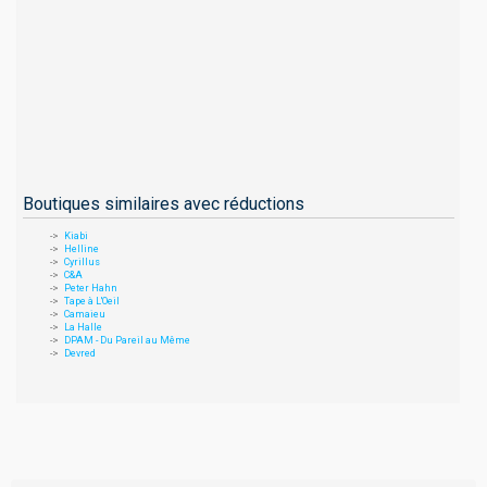
Boutiques similaires avec réductions
Kiabi
Helline
Cyrillus
C&A
Peter Hahn
Tape à L'Oeil
Camaieu
La Halle
DPAM - Du Pareil au Même
Devred