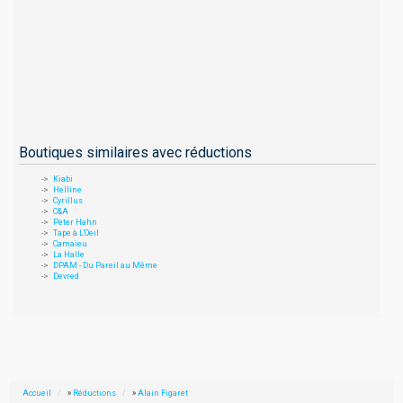
Boutiques similaires avec réductions
Kiabi
Helline
Cyrillus
C&A
Peter Hahn
Tape à L'Oeil
Camaieu
La Halle
DPAM - Du Pareil au Même
Devred
Accueil
»
Réductions
»
Alain Figaret