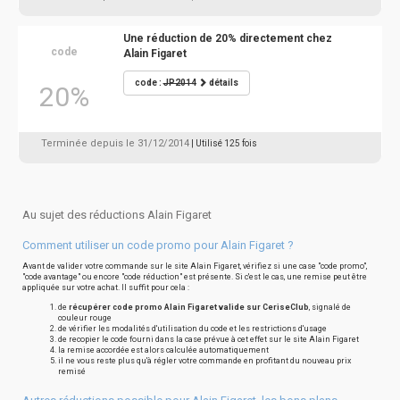
Une réduction de 20% directement chez
code
Alain Figaret
code :
JP2014
détails
20%
Terminée depuis le 31/12/2014
| Utilisé 125 fois
Au sujet des réductions Alain Figaret
Comment utiliser un code promo pour Alain Figaret ?
Avant de valider votre commande sur le site Alain Figaret, vérifiez si une case "code promo",
"code avantage" ou encore "code réduction" est présente. Si c'est le cas, une remise peut être
appliquée sur votre achat. Il suffit pour cela :
de
récupérer code promo Alain Figaret valide sur CeriseClub
, signalé de
couleur rouge
de vérifier les modalités d'utilisation du code et les restrictions d'usage
de recopier le code fourni dans la case prévue à cet effet sur le site Alain Figaret
la remise accordée est alors calculée automatiquement
il ne vous reste plus qu'à régler votre commande en profitant du nouveau prix
remisé