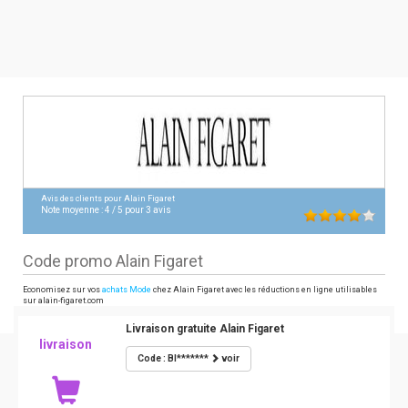
Avis des clients pour
Alain Figaret
Note moyenne :
4
/
5
pour
3
avis
Code promo Alain Figaret
Economisez sur vos
achats Mode
chez Alain Figaret avec les réductions en ligne utilisables
sur alain-figaret.com
Livraison gratuite Alain Figaret
livraison
Code : BI*******
voir