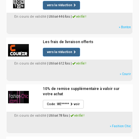
vers la réduction
En cours de validité
| Utilisé 446 fois
|
vérifié !
» Bonton
Les frais de livraison offerts
vers la réduction
En cours de validité
| Utilisé 612 fois
|
vérifié !
» Courir
10% de remise supplémentaire à valoir sur
votre achat
Code : WE*****
voir
En cours de validité
| Utilisé 78 fois
|
vérifié !
» Fashion Chic