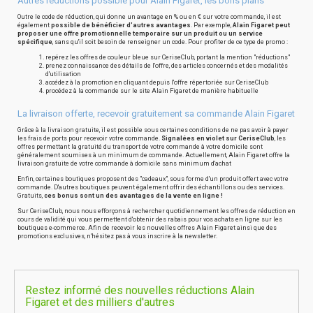
Autres réductions possible pour Alain Figaret, les bons plans
Outre le code de réduction, qui donne un avantage en % ou en € sur votre commande, il est
également
possible de bénéficier d'autres avantages
. Par exemple,
Alain Figaret peut
proposer une offre promotionnelle temporaire sur un produit ou un service
spécifique
, sans qu'il soit besoin de renseigner un code. Pour profiter de ce type de promo :
repérez les offres de couleur bleue sur CeriseClub, portant la mention "réductions"
prenez connaissance des détails de l'offre, des articles concernés et des modalités
d'utilisation
accédez à la promotion en cliquant depuis l'offre répertoriée sur CeriseClub
procédez à la commande sur le site Alain Figaret de manière habituelle
La livraison offerte, recevoir gratuitement sa commande Alain Figaret
Grâce à la livraison gratuite, il est possible sous certaines conditions de ne pas avoir à payer
les frais de ports pour recevoir votre commande.
Signalées en violet sur CeriseClub
, les
offres permettant la gratuité du transport de votre commande à votre domicile sont
généralement soumises à un minimum de commande. Actuellement, Alain Figaret offre la
livraison gratuite de votre commande à domicile sans minimum d'achat
Enfin, certaines boutiques proposent des "cadeaux", sous forme d'un produit offert avec votre
commande. D'autres boutiques peuvent également offrir des échantillons ou des services.
Gratuits,
ces bonus sont un des avantages de la vente en ligne !
Sur CeriseClub, nous nous efforçons à rechercher quotidiennement les offres de réduction en
cours de validité qui vous permettent d'obtenir des rabais pour vos achats en ligne sur les
boutiques e-commerce. Afin de recevoir les nouvelles offres Alain Figaret ainsi que des
promotions exclusives, n'hésitez pas à vous inscrire à la newsletter.
Restez informé des nouvelles réductions Alain
Figaret et des milliers d'autres