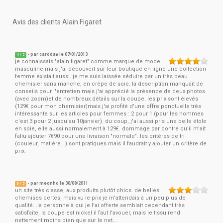
Avis des clients Alain Figaret
- par
carodav
le 07/01/2013
4
/
5
je connaissais "alain figaret" comme marque de mode
masculine mais j'ai découvert sur leur boutique en ligne une collection
femme existait aussi. je me suis laissée séduire par un très beau
chemisier sans manche, en crêpe de soie. la description manquait de
conseils pour l'entretien mais j'ai apprécié la présence de deux photos
(avec zoom)et de nombreux détails sur la coupe. les prix sont élevés
(129€ pour mon chemisier)mais j'ai profité d'une offre ponctuelle très
intéressante sur les articles pour femmes : 2 pour 1 (pour les hommes
c'est 3 pour 2 jusqu'au 10janvier). du coup, j'ai aussi pris une belle étole
en soie, elle aussi normalement à 129€. dommage par contre qu'il m'ait
fallu ajouter 7€90 pour une livraison "normale". les critères de tri
(couleur, matière...) sont pratiques mais il faudrait y ajouter un critère de
prix.
- par
meonho
le 30/08/2011
3
/
5
un site très classe, aux produits plutôt chics. de belles
chemises certes, mais vu le prix je m'attendais à un peu plus de
qualité...la personne à qui je l'ai offerte semblait cependant très
satisfaite, la coupe est nickel il faut l'avouer, mais le tissu rend
nettement moins bien que sur le net...