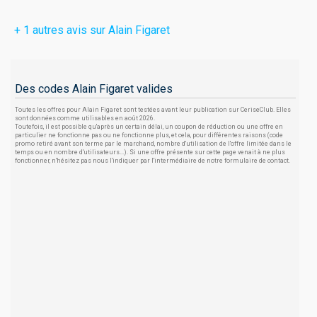
+ 1 autres avis sur Alain Figaret
Des codes Alain Figaret valides
Toutes les offres pour Alain Figaret sont testées avant leur publication sur CeriseClub. Elles
sont données comme utilisables en août 2026.
Toutefois, il est possible qu'après un certain délai, un coupon de réduction ou une offre en
particulier ne fonctionne pas ou ne fonctionne plus, et cela, pour différentes raisons (code
promo retiré avant son terme par le marchand, nombre d'utilisation de l'offre limitée dans le
temps ou en nombre d'utilisateurs...). Si une offre présente sur cette page venait à ne plus
fonctionner, n'hésitez pas nous l'indiquer par l'intermédiaire de notre formulaire de contact.