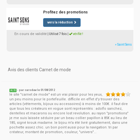
Profitez des promotions
vers la réduction
En cours de validité
| Utilisé 7 fois
|
vérifié !
» Saint Sens
Avis des clients Carnet de mode
- par
carodav
le 01/08/2012
4
/
5
le site "carnet de mode" est un vrai plaisir pour les yeux,
un peu moins pour le portefeuille. difficile en effet d'y trouver des
articles (vêtements, bijoux ou accessoires) à moins de 100€. il faut dire
que tous les créateurs en vogue sont représentés : adolfo sanchez,
dentelles et macarons ou encore lost revolution. au rayon "promotions"
je me suis laissée séduire par un beau collier papillon à 85€ au lieu de
185, signé krouk madame. le bijou m'a été livré gratuitement, dans une
pochette assez chic. un bon point aussi pour la navigation: tri par
créateur, montant de promotion, couleur, "univers"...