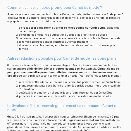
Comment utiliser un code promo pour Carnet de mode ?
Avant de valider votre commande sur le site Carnet de mode, vérifiez si une case "code promo",
"code avantage" ou encore "code réduction" est présente. Si c'est le cas, une remise peut être
appliquée sur votre achat. Il suffit pour cela :
de
récupérer code promo Carnet de mode valide sur CeriseClub
, signalé de
couleur rouge
de vérifier les modalités d'utilisation du code et les restrictions d'usage
de recopier le code fourni dans la case prévue à cet effet sur le site Carnet de mode
la remise accordée est alors calculée automatiquement
il ne vous reste plus qu'à régler votre commande en profitant du nouveau prix
remisé
Autres réductions possible pour Carnet de mode, les bons plans
Outre le code de réduction, qui donne un avantage en % ou en € sur votre commande, il est
également
possible de bénéficier d'autres avantages
. Par exemple,
Carnet de mode
peut proposer une offre promotionnelle temporaire sur un produit ou un service
spécifique
, sans qu'il soit besoin de renseigner un code. Pour profiter de ce type de promo :
repérez les offres de couleur bleue sur CeriseClub, portant la mention "réductions"
prenez connaissance des détails de l'offre, des articles concernés et des modalités
d'utilisation
accédez à la promotion en cliquant depuis l'offre répertoriée sur CeriseClub
procédez à la commande sur le site Carnet de mode de manière habituelle
La livraison offerte, recevoir gratuitement sa commande Carnet de
mode
Grâce à la livraison gratuite, il est possible sous certaines conditions de ne pas avoir à payer
les frais de ports pour recevoir votre commande.
Signalées en violet sur CeriseClub
, les
offres permettant la gratuité du transport de votre commande à votre domicile sont
généralement soumises à un minimum de commande. Actuellement, Carnet de mode offre
la livraison gratuite de votre commande à domicile à partir de 200€.