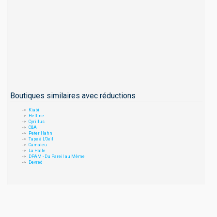
Boutiques similaires avec réductions
Kiabi
Helline
Cyrillus
C&A
Peter Hahn
Tape à L'Oeil
Camaieu
La Halle
DPAM - Du Pareil au Même
Devred