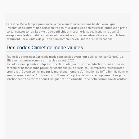
Carnet de Mode, temple parisien de la mode sur Internet, est une boutique en ligne
internationale offrant une sélection très pointue d’articles de créateurs talentueux en prêt-à-
porter et accessoires. Le style très créatif, chic et moderne de ses collections, la qualité
exceptionnelle des matières nobles utilisées et ses prix accessibles démocratisant le luxe
séduisent une clientèle de plus en plus nombreuse en France et à l’international.
Des codes Carnet de mode valides
Toutes les offres pour Carnet de mode sont testées avant leur publication sur CeriseClub.
Elles sont données comme utilisables en août 2026.
Toutefois, il est possible qu'après un certain délai, un coupon de réduction ou une offre en
particulier ne fonctionne pas ou ne fonctionne plus, et cela, pour différentes raisons (code
promo retiré avant son terme par le marchand, nombre d'utilisation de l'offre limitée dans le
temps ou en nombre d'utilisateurs...). Si une offre présente sur cette page venait à ne plus
fonctionner, n'hésitez pas nous l'indiquer par l'intermédiaire de notre formulaire de contact.