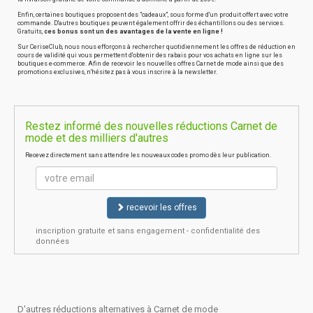
Enfin, certaines boutiques proposent des "cadeaux", sous forme d'un produit offert avec votre
commande. D'autres boutiques peuvent également offrir des échantillons ou des services.
Gratuits,
ces bonus sont un des avantages de la vente en ligne !
Sur CeriseClub, nous nous efforçons à rechercher quotidiennement les offres de réduction en
cours de validité qui vous permettent d'obtenir des rabais pour vos achats en ligne sur les
boutiques e-commerce. Afin de recevoir les nouvelles offres Carnet de mode ainsi que des
promotions exclusives, n'hésitez pas à vous inscrire à la newsletter.
Restez informé des nouvelles réductions Carnet de
mode et des milliers d'autres
Recevez directement sans attendre les nouveaux codes promo dès leur publication.
recevoir les offres
inscription gratuite et sans engagement - confidentialité des
données
D'autres réductions alternatives à Carnet de mode