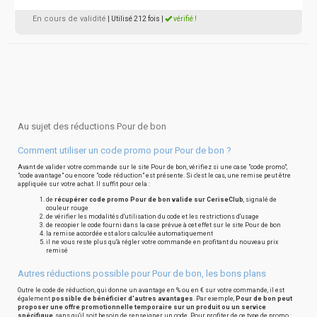
En cours de validité
| Utilisé 212 fois
|
vérifié !
Au sujet des réductions Pour de bon
Comment utiliser un code promo pour Pour de bon ?
Avant de valider votre commande sur le site Pour de bon, vérifiez si une case "code promo",
"code avantage" ou encore "code réduction" est présente. Si c'est le cas, une remise peut être
appliquée sur votre achat. Il suffit pour cela :
de
récupérer code promo Pour de bon valide sur CeriseClub
, signalé de
couleur rouge
de vérifier les modalités d'utilisation du code et les restrictions d'usage
de recopier le code fourni dans la case prévue à cet effet sur le site Pour de bon
la remise accordée est alors calculée automatiquement
il ne vous reste plus qu'à régler votre commande en profitant du nouveau prix
remisé
Autres réductions possible pour Pour de bon, les bons plans
Outre le code de réduction, qui donne un avantage en % ou en € sur votre commande, il est
également
possible de bénéficier d'autres avantages
. Par exemple,
Pour de bon peut
proposer une offre promotionnelle temporaire sur un produit ou un service
spécifique
, sans qu'il soit besoin de renseigner un code. Pour profiter de ce type de promo :