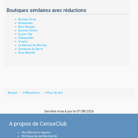
Boutiques similaires avec réductions
Auchan Drive
Wineandco
Bien Manger
Auchan Direct
Kusmi Tea
ChateauNet
Vinatis
La Maison Du Whisky
Comtesse du Barry
Asia Marché
Accueil
»
Réductions
»
Pour de bon
Dernière mise à jour le
07/08/2026
A propos de CeriseClub
Nos Mentions légales
Politique de confidentialité