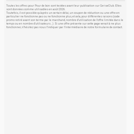
Toutes les offres pour Pour de bon sont testées avant leur publication sur CeriseClub. Elles
sont données comme utilisables en août 2026.
Toutefois, il est possible qu'après un certain délai, un coupon de réduction ou une offre en
particulier ne fonctionne pas ou ne fonctionne plus, et cela, pour différentes raisons (code
promo retiré avant son terme par le marchand, nombre d'utilisation de l'offre limitée dans le
temps ou en nombre d'utilisateurs...). Si une offre présente sur cette page venait à ne plus
fonctionner, n'hésitez pas nous l'indiquer par l'intermédiaire de notre formulaire de contact.