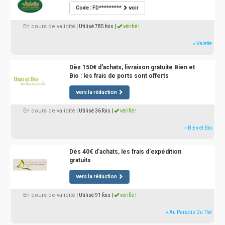
Code : FD*********
voir
En cours de validité
| Utilisé 785 fois
|
vérifié !
» Valette
Dès 150€ d'achats, livraison gratuite Bien et
Bio : les frais de ports sont offerts
vers la réduction
En cours de validité
| Utilisé 36 fois
|
vérifié !
» Bien et Bio
Dès 40€ d'achats, les frais d'expédition
gratuits
vers la réduction
En cours de validité
| Utilisé 91 fois
|
vérifié !
» Au Paradis Du Thé