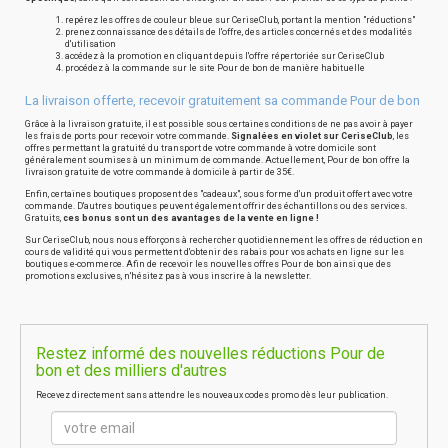
repérez les offres de couleur bleue sur CeriseClub, portant la mention "réductions"
prenez connaissance des détails de l'offre, des articles concernés et des modalités
d'utilisation
accédez à la promotion en cliquant depuis l'offre répertoriée sur CeriseClub
procédez à la commande sur le site Pour de bon de manière habituelle
La livraison offerte, recevoir gratuitement sa commande Pour de bon
Grâce à la livraison gratuite, il est possible sous certaines conditions de ne pas avoir à payer
les frais de ports pour recevoir votre commande.
Signalées en violet sur CeriseClub
, les
offres permettant la gratuité du transport de votre commande à votre domicile sont
généralement soumises à un minimum de commande. Actuellement, Pour de bon offre la
livraison gratuite de votre commande à domicile à partir de 35€.
Enfin, certaines boutiques proposent des "cadeaux", sous forme d'un produit offert avec votre
commande. D'autres boutiques peuvent également offrir des échantillons ou des services.
Gratuits,
ces bonus sont un des avantages de la vente en ligne !
Sur CeriseClub, nous nous efforçons à rechercher quotidiennement les offres de réduction en
cours de validité qui vous permettent d'obtenir des rabais pour vos achats en ligne sur les
boutiques e-commerce. Afin de recevoir les nouvelles offres Pour de bon ainsi que des
promotions exclusives, n'hésitez pas à vous inscrire à la newsletter.
Restez informé des nouvelles réductions Pour de
bon et des milliers d'autres
Recevez directement sans attendre les nouveaux codes promo dès leur publication.