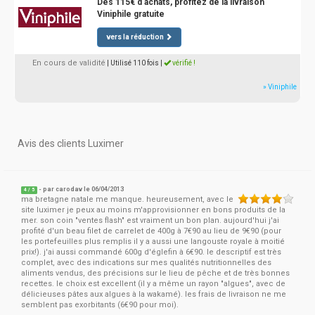
Dès 115€ d'achats, profitez de la livraison
Viniphile gratuite
vers la réduction
En cours de validité
| Utilisé 110 fois
|
vérifié !
» Viniphile
Avis des clients Luximer
- par
carodav
le 06/04/2013
4
/
5
ma bretagne natale me manque. heureusement, avec le
site luximer je peux au moins m'approvisionner en bons produits de la
mer. son coin "ventes flash" est vraiment un bon plan. aujourd'hui j'ai
profité d'un beau filet de carrelet de 400g à 7€90 au lieu de 9€90 (pour
les portefeuilles plus remplis il y a aussi une langouste royale à moitié
prix!). j'ai aussi commandé 600g d'églefin à 6€90. le descriptif est très
complet, avec des indications sur mes qualités nutritionnelles des
aliments vendus, des précisions sur le lieu de pêche et de très bonnes
recettes. le choix est excellent (il y a même un rayon "algues", avec de
délicieuses pâtes aux algues à la wakamé). les frais de livraison ne me
semblent pas exorbitants (6€90 pour moi).