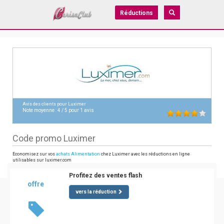
Réductions
Avis des clients pour
Luximer
Note moyenne :
4
/
5
pour
1
avis
Code promo Luximer
Economisez sur vos
achats Alimentation
chez Luximer avec les réductions en ligne
utilisables sur luximer.com
Profitez des ventes flash
offre
vers la réduction