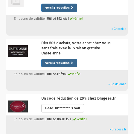
vers la réduction
En cours de validité
| Utilisé 352 fois
|
vérifié !
» Chockies
Dès 50€ d'achats, votre achat chez vous
sans frais avec la livraison gratuite
Castelanne
vers la réduction
En cours de validité
| Utilisé 42 fois
|
vérifié !
» Castelanne
Un code réduction de 20% chez Dragees.fr
Code : DI********
voir
En cours de validité
| Utilisé 18601 fois
|
vérifié !
» Dragees.fr