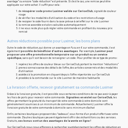
avantage" ou encore "code réduction" est présente. Si c'est le cas, une remise peut être
appliquée sur votre achat. Il suffit pour cela :
de
récupérer code promo Luximer valide sur CeriseClub
, signalé de couleur
rouge
de vérifier les modalités d'utilisation du code et les restrictions d'usage
de recopier le code fourni dans la case prévue à cet effet sur le site Luximer
la remise accordée est alors calculée automatiquement
il ne vous reste plus qu'à régler votre commande en profitant du nouveau prix
remisé
Autres réductions possible pour Luximer, les bons plans
Outre le code de réduction, qui donne un avantage en % ou en € sur votre commande, il est
également
possible de bénéficier d'autres avantages
. Par exemple,
Luximer peut
proposer une offre promotionnelle temporaire sur un produit ou un service
spécifique
, sans qu'il soit besoin de renseigner un code. Pour profiter de ce type de promo :
repérez les offres de couleur bleue sur CeriseClub, portant la mention "réductions"
prenez connaissance des détails de l'offre, des articles concernés et des modalités
d'utilisation
accédez à la promotion en cliquant depuis l'offre répertoriée sur CeriseClub
procédez à la commande sur le site Luximer de manière habituelle
La livraison offerte, recevoir gratuitement sa commande Luximer
Grâce à la livraison gratuite, il est possible sous certaines conditions de ne pas avoir à payer
les frais de ports pour recevoir votre commande.
Signalées en violet sur CeriseClub
, les
offres permettant la gratuité du transport de votre commande à votre domicile sont
généralement soumises à un minimum de commande. Actuellement, Luximer offre la
livraison gratuite de votre commande à domicile sans minimum d'achat
Enfin, certaines boutiques proposent des "cadeaux", sous forme d'un produit offert avec votre
commande. D'autres boutiques peuvent également offrir des échantillons ou des services.
Gratuits,
ces bonus sont un des avantages de la vente en ligne !
Sur CeriseClub, nous nous efforçons à rechercher quotidiennement les offres de réduction en