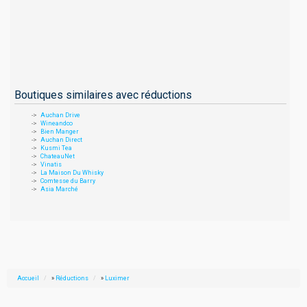
Boutiques similaires avec réductions
Auchan Drive
Wineandco
Bien Manger
Auchan Direct
Kusmi Tea
ChateauNet
Vinatis
La Maison Du Whisky
Comtesse du Barry
Asia Marché
Accueil
»
Réductions
»
Luximer