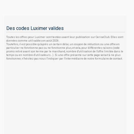
Des codes Luximer valides
Toutes les offres pour Luximer sont testées avant leur publication sur CeriseClub. Elles sont
données comme utilisables en août 2026.
Toutefois, il est possible qu'après un certain délai, un coupon de réduction ou une offre en
particulier ne fonctionne pas ou ne fonctionne plus, et cela, pour différentes raisons (code
promo retiré avant son terme par le marchand, nombre d'utilisation de l'offre limitée dans le
temps ou en nombre d'utilisateurs...). Si une offre présente sur cette page venait à ne plus
fonctionner, n'hésitez pas nous l'indiquer par l'intermédiaire de notre formulaire de contact.