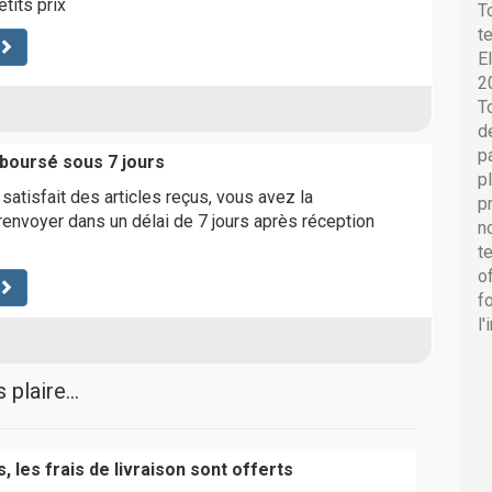
tits prix
T
t
E
2
T
d
p
mboursé sous 7 jours
p
satisfait des articles reçus, vous avez la
p
 renvoyer dans un délai de 7 jours après réception
n
t
o
f
l
plaire...
, les frais de livraison sont offerts