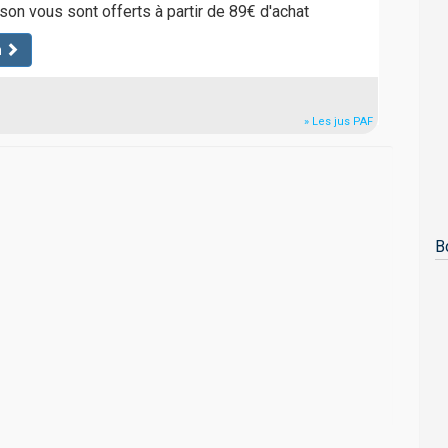
ison vous sont offerts à partir de 89€ d'achat
n
» Les jus PAF
B