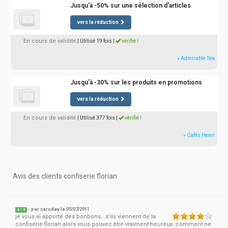
Jusqu'à -50% sur une sélection d'articles
vers la réduction
En cours de validité
| Utilisé 19 fois
|
vérifié !
» Admirable Tea
Jusqu'à -30% sur les produits en promotions
vers la réduction
En cours de validité
| Utilisé 377 fois
|
vérifié !
» Cafés Henri
Avis des clients confiserie florian
- par
carodav
le 05/07/2011
4
/
5
je vous ai apporté des bonbons...s'ils viennent de la
confiserie florian alors vous pouvez être vraiment heureux. comment ne