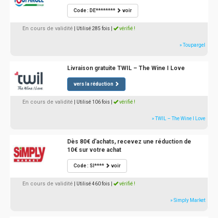
Code : DE********
voir
En cours de validité
| Utilisé 285 fois
|
vérifié !
» Toupargel
Livraison gratuite TWIL – The Wine I Love
vers la réduction
En cours de validité
| Utilisé 106 fois
|
vérifié !
» TWIL – The Wine I Love
Dès 80€ d'achats, recevez une réduction de
10€ sur votre achat
Code : SI****
voir
En cours de validité
| Utilisé 460 fois
|
vérifié !
» Simply Market