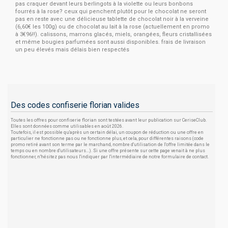
pas craquer devant leurs berlingots à la violette ou leurs bonbons
fourrés à la rose? ceux qui penchent plutôt pour le chocolat ne seront
pas en reste avec une délicieuse tablette de chocolat noir à la verveine
(6,60€ les 100g) ou de chocolat au lait à la rose (actuellement en promo
à 3€96!!). calissons, marrons glacés, miels, orangées, fleurs cristallisées
et même bougies parfumées sont aussi disponibles. frais de livraison
un peu élevés mais délais bien respectés
Des codes confiserie florian valides
Toutes les offres pour confiserie florian sont testées avant leur publication sur CeriseClub.
Elles sont données comme utilisables en août 2026.
Toutefois, il est possible qu'après un certain délai, un coupon de réduction ou une offre en
particulier ne fonctionne pas ou ne fonctionne plus, et cela, pour différentes raisons (code
promo retiré avant son terme par le marchand, nombre d'utilisation de l'offre limitée dans le
temps ou en nombre d'utilisateurs...). Si une offre présente sur cette page venait à ne plus
fonctionner, n'hésitez pas nous l'indiquer par l'intermédiaire de notre formulaire de contact.