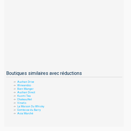
Boutiques similaires avec réductions
Auchan Drive
Wineandco
Bien Manger
Auchan Direct
Kusmi Tea
ChateauNet
Vinatis
La Maison Du Whisky
Comtesse du Barry
Asia Marché