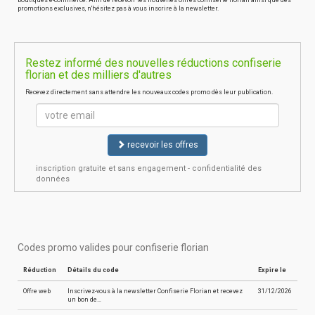
boutiques e-commerce. Afin de recevoir les nouvelles offres confiserie florian ainsi que des
promotions exclusives, n'hésitez pas à vous inscrire à la newsletter.
Restez informé des nouvelles réductions confiserie
florian et des milliers d'autres
Recevez directement sans attendre les nouveaux codes promo dès leur publication.
recevoir les offres
inscription gratuite et sans engagement - confidentialité des
données
Codes promo valides pour confiserie florian
Réduction
Détails du code
Expire le
Offre web
Inscrivez-vous à la newsletter Confiserie Florian et recevez
31/12/2026
un bon de…