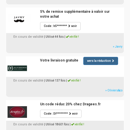
5% de remise supplémentaire à valoir sur
votre achat
Code : h5*******
voir
En cours de validité
| Utilisé 44 fois
|
vérifié !
» Javry
Votre livraison gratuite
vers la réduction
En cours de validité
| Utilisé 137 fois
|
vérifié !
» Oliviers&co
Un code réduc 20% chez Dragees.fr
Code : DI********
voir
En cours de validité
| Utilisé 18601 fois
|
vérifié !