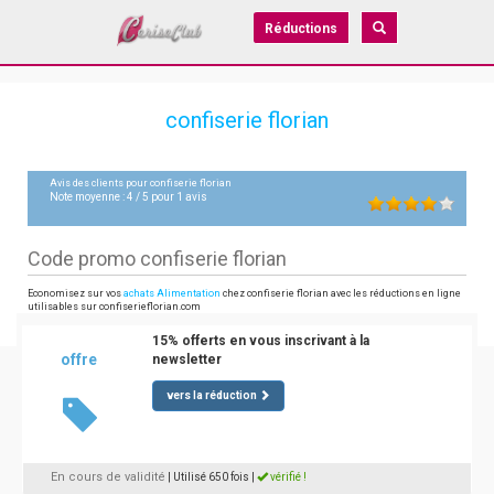
Réductions
confiserie florian
Avis des clients pour
confiserie florian
Note moyenne :
4
/
5
pour
1
avis
Code promo confiserie florian
Economisez sur vos
achats Alimentation
chez confiserie florian avec les réductions en ligne
utilisables sur confiserieflorian.com
15% offerts en vous inscrivant à la
offre
newsletter
vers la réduction
En cours de validité
| Utilisé 650 fois
|
vérifié !