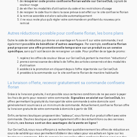
de
récupérer code promo confiserie florian valide sur CeriseClub
, signalé de
couleur rouge
de vérifier les modalités d'utilisation du code et les restrictions d'usage
de recopier le code fourni dans la case prévue à cet effet sur le site confiserie florian
la remise accordée est alors calculée automatiquement
il ne vous reste plus qu'à régler votre commande en profitant du nouveau prix
remisé
Autres réductions possible pour confiserie florian, les bons plans
Outre le code de réduction, qui donne un avantage en % ou en € sur votre commande, il est
également
possible de bénéficier d'autres avantages
. Par exemple,
confiserie florian
peut proposer une offre promotionnelle temporaire sur un produit ou un service
spécifique
, sans qu'il soit besoin de renseigner un code. Pour profiter de ce type de promo :
repérez les offres de couleur bleue sur CeriseClub, portant la mention "réductions"
prenez connaissance des détails de l'offre, des articles concernés et des modalités
d'utilisation
accédez à la promotion en cliquant depuis l'offre répertoriée sur CeriseClub
procédez à la commande sur le site confiserie florian de manière habituelle
La livraison offerte, recevoir gratuitement sa commande confiserie
florian
Grâce à la livraison gratuite, il est possible sous certaines conditions de ne pas avoir à payer
les frais de ports pour recevoir votre commande.
Signalées en violet sur CeriseClub
, les
offres permettant la gratuité du transport de votre commande à votre domicile sont
généralement soumises à un minimum de commande. Actuellement, confiserie florian offre
la livraison gratuite de votre commande à domicile à partir de 55€.
Enfin, certaines boutiques proposent des "cadeaux", sous forme d'un produit offert avec votre
commande. D'autres boutiques peuvent également offrir des échantillons ou des services.
Gratuits,
ces bonus sont un des avantages de la vente en ligne !
Sur CeriseClub, nous nous efforçons à rechercher quotidiennement les offres de réduction en
cours de validité qui vous permettent d'obtenir des rabais pour vos achats en ligne sur les