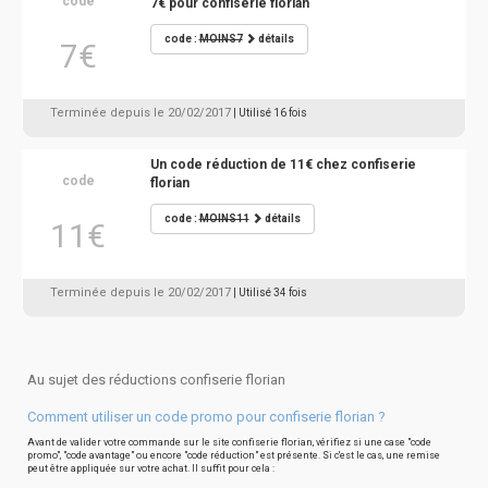
code
7€ pour confiserie florian
code :
MOINS7
détails
7€
Terminée depuis le 20/02/2017
| Utilisé 16 fois
Un code réduction de 11€ chez confiserie
code
florian
code :
MOINS11
détails
11€
Terminée depuis le 20/02/2017
| Utilisé 34 fois
Au sujet des réductions confiserie florian
Comment utiliser un code promo pour confiserie florian ?
Avant de valider votre commande sur le site confiserie florian, vérifiez si une case "code
promo", "code avantage" ou encore "code réduction" est présente. Si c'est le cas, une remise
peut être appliquée sur votre achat. Il suffit pour cela :