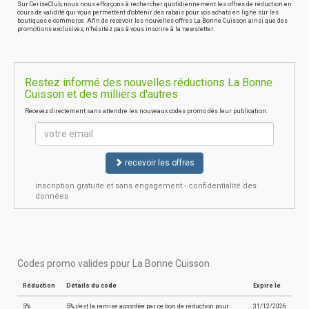
Sur CeriseClub, nous nous efforçons à rechercher quotidiennement les offres de réduction en
cours de validité qui vous permettent d'obtenir des rabais pour vos achats en ligne sur les
boutiques e-commerce. Afin de recevoir les nouvelles offres La Bonne Cuisson ainsi que des
promotions exclusives, n'hésitez pas à vous inscrire à la newsletter.
Restez informé des nouvelles réductions La Bonne
Cuisson et des milliers d'autres
Recevez directement sans attendre les nouveaux codes promo dès leur publication.
recevoir les offres
inscription gratuite et sans engagement - confidentialité des
données
Codes promo valides pour La Bonne Cuisson
Réduction
Détails du code
Expire le
5%
5%, c'est la remise accordée par ce bon de réduction pour
31/12/2026