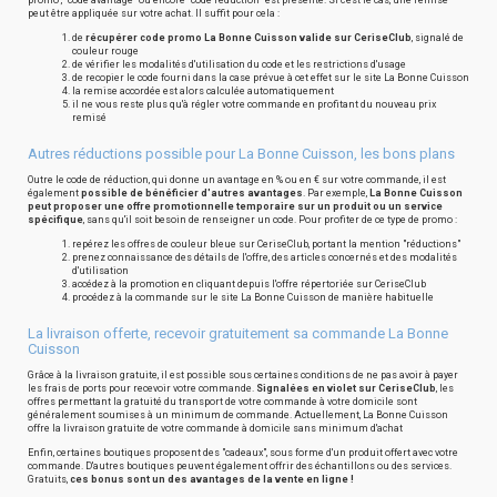
promo", "code avantage" ou encore "code réduction" est présente. Si c'est le cas, une remise
peut être appliquée sur votre achat. Il suffit pour cela :
de
récupérer code promo La Bonne Cuisson valide sur CeriseClub
, signalé de
couleur rouge
de vérifier les modalités d'utilisation du code et les restrictions d'usage
de recopier le code fourni dans la case prévue à cet effet sur le site La Bonne Cuisson
la remise accordée est alors calculée automatiquement
il ne vous reste plus qu'à régler votre commande en profitant du nouveau prix
remisé
Autres réductions possible pour La Bonne Cuisson, les bons plans
Outre le code de réduction, qui donne un avantage en % ou en € sur votre commande, il est
également
possible de bénéficier d'autres avantages
. Par exemple,
La Bonne Cuisson
peut proposer une offre promotionnelle temporaire sur un produit ou un service
spécifique
, sans qu'il soit besoin de renseigner un code. Pour profiter de ce type de promo :
repérez les offres de couleur bleue sur CeriseClub, portant la mention "réductions"
prenez connaissance des détails de l'offre, des articles concernés et des modalités
d'utilisation
accédez à la promotion en cliquant depuis l'offre répertoriée sur CeriseClub
procédez à la commande sur le site La Bonne Cuisson de manière habituelle
La livraison offerte, recevoir gratuitement sa commande La Bonne
Cuisson
Grâce à la livraison gratuite, il est possible sous certaines conditions de ne pas avoir à payer
les frais de ports pour recevoir votre commande.
Signalées en violet sur CeriseClub
, les
offres permettant la gratuité du transport de votre commande à votre domicile sont
généralement soumises à un minimum de commande. Actuellement, La Bonne Cuisson
offre la livraison gratuite de votre commande à domicile sans minimum d'achat
Enfin, certaines boutiques proposent des "cadeaux", sous forme d'un produit offert avec votre
commande. D'autres boutiques peuvent également offrir des échantillons ou des services.
Gratuits,
ces bonus sont un des avantages de la vente en ligne !