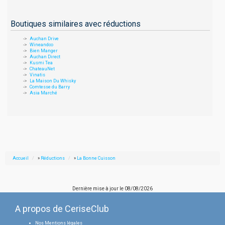
Boutiques similaires avec réductions
Auchan Drive
Wineandco
Bien Manger
Auchan Direct
Kusmi Tea
ChateauNet
Vinatis
La Maison Du Whisky
Comtesse du Barry
Asia Marché
Accueil
»
Réductions
»
La Bonne Cuisson
Dernière mise à jour le
08/08/2026
A propos de CeriseClub
Nos Mentions légales