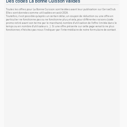
Des codes La Bonne Cuisson valides
Toutes les offres pour La Bonne Cuisson sont testées avant leur publication sur CeriseClub.
Elles sont données comme utilisables en août 2026.
Toutefois, il est possible qu'après un certain délai, un coupon de réduction ou une offre en
particulier ne fonctionne pas ou ne fonctionne plus, et cela, pour différentes raisons (code
promo retiré avant son terme par le marchand, nombre d'utilisation de l'offre limitée dans le
temps ou en nombre d'utilisateurs...). Si une offre présente sur cette page venait à ne plus
fonctionner, n'hésitez pas nous l'indiquer par l'intermédiaire de notre formulaire de contact.