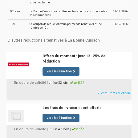
votre prochaine…
Offre web
La Bonne Cuisson vous offre les frais de livraison de toutes
31/12/2026
vos commandes…
10%
Ce coupon de réduction vous permet de bénéficier d'une
31/12/2026
remise de 10…
D'autres réductions alternatives à La Bonne Cuisson
Offres du moment : jusqu'à -25% de
réduction
vers la réduction
En cours de validité
| Utilisé 32 fois
|
vérifié !
» Restaurants Michelin
Les frais de livraison sont offerts
vers la réduction
En cours de validité
| Utilisé 479 fois
|
vérifié !