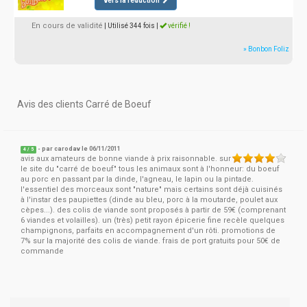
vers la réduction
En cours de validité
| Utilisé 344 fois
|
vérifié !
» Bonbon Foliz
Avis des clients Carré de Boeuf
- par
carodav
le 06/11/2011
4
/
5
avis aux amateurs de bonne viande à prix raisonnable. sur
le site du "carré de boeuf" tous les animaux sont à l'honneur: du boeuf
au porc en passant par la dinde, l'agneau, le lapin ou la pintade.
l'essentiel des morceaux sont "nature" mais certains sont déjà cuisinés
à l'instar des paupiettes (dinde au bleu, porc à la moutarde, poulet aux
cèpes...). des colis de viande sont proposés à partir de 59€ (comprenant
6 viandes et volailles). un (très) petit rayon épicerie fine recèle quelques
champignons, parfaits en accompagnement d'un rôti. promotions de
7% sur la majorité des colis de viande. frais de port gratuits pour 50€ de
commande