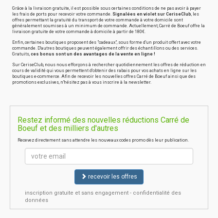
Grâce à la livraison gratuite, il est possible sous certaines conditions de ne pas avoir à payer
les frais de ports pour recevoir votre commande.
Signalées en violet sur CeriseClub
, les
offres permettant la gratuité du transport de votre commande à votre domicile sont
généralement soumises à un minimum de commande. Actuellement, Carré de Boeuf offre la
livraison gratuite de votre commande à domicile à partir de 180€.
Enfin, certaines boutiques proposent des "cadeaux", sous forme d'un produit offert avec votre
commande. D'autres boutiques peuvent également offrir des échantillons ou des services.
Gratuits,
ces bonus sont un des avantages de la vente en ligne !
Sur CeriseClub, nous nous efforçons à rechercher quotidiennement les offres de réduction en
cours de validité qui vous permettent d'obtenir des rabais pour vos achats en ligne sur les
boutiques e-commerce. Afin de recevoir les nouvelles offres Carré de Boeuf ainsi que des
promotions exclusives, n'hésitez pas à vous inscrire à la newsletter.
Restez informé des nouvelles réductions Carré de
Boeuf et des milliers d'autres
Recevez directement sans attendre les nouveaux codes promo dès leur publication.
recevoir les offres
inscription gratuite et sans engagement - confidentialité des
données