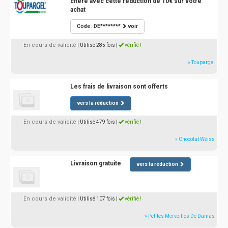
chère avec cette réduction de 10€ sur votre
achat
Code : DE********
voir
En cours de validité
| Utilisé 285 fois
|
vérifié !
» Toupargel
Les frais de livraison sont offerts
vers la réduction
En cours de validité
| Utilisé 479 fois
|
vérifié !
» Chocolat Weiss
Livraison gratuite
vers la réduction
En cours de validité
| Utilisé 107 fois
|
vérifié !
» Petites Merveilles De Damas