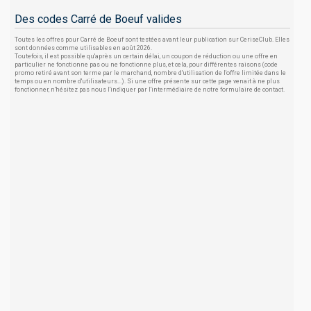
Des codes Carré de Boeuf valides
Toutes les offres pour Carré de Boeuf sont testées avant leur publication sur CeriseClub. Elles
sont données comme utilisables en août 2026.
Toutefois, il est possible qu'après un certain délai, un coupon de réduction ou une offre en
particulier ne fonctionne pas ou ne fonctionne plus, et cela, pour différentes raisons (code
promo retiré avant son terme par le marchand, nombre d'utilisation de l'offre limitée dans le
temps ou en nombre d'utilisateurs...). Si une offre présente sur cette page venait à ne plus
fonctionner, n'hésitez pas nous l'indiquer par l'intermédiaire de notre formulaire de contact.