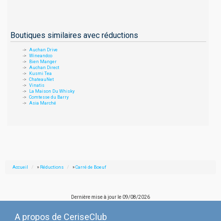
Boutiques similaires avec réductions
Auchan Drive
Wineandco
Bien Manger
Auchan Direct
Kusmi Tea
ChateauNet
Vinatis
La Maison Du Whisky
Comtesse du Barry
Asia Marché
Accueil
»
Réductions
»
Carré de Boeuf
Dernière mise à jour le
09/08/2026
A propos de CeriseClub