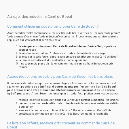
Au sujet des réductions Carré de Boeuf
Comment utiliser un code promo pour Carré de Boeuf ?
Avant de valider votre commande sur le site Carré de Boeuf, vérifiez si une case "code promo",
"code avantage" ou encore "code réduction" est présente. Si c'est le cas, une remise peut être
appliquée sur votre achat. Il suffit pour cela :
de
récupérer code promo Carré de Boeuf valide sur CeriseClub
, signalé de
couleur rouge
de vérifier les modalités d'utilisation du code et les restrictions d'usage
de recopier le code fourni dans la case prévue à cet effet sur le site Carré de Boeuf
la remise accordée est alors calculée automatiquement
il ne vous reste plus qu'à régler votre commande en profitant du nouveau prix
remisé
Autres réductions possible pour Carré de Boeuf, les bons plans
Outre le code de réduction, qui donne un avantage en % ou en € sur votre commande, il est
également
possible de bénéficier d'autres avantages
. Par exemple,
Carré de Boeuf
peut proposer une offre promotionnelle temporaire sur un produit ou un service
spécifique
, sans qu'il soit besoin de renseigner un code. Pour profiter de ce type de promo :
repérez les offres de couleur bleue sur CeriseClub, portant la mention "réductions"
prenez connaissance des détails de l'offre, des articles concernés et des modalités
d'utilisation
accédez à la promotion en cliquant depuis l'offre répertoriée sur CeriseClub
procédez à la commande sur le site Carré de Boeuf de manière habituelle
La livraison offerte, recevoir gratuitement sa commande Carré de
Boeuf