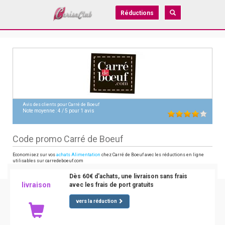
Réductions
Avis des clients pour
Carré de Boeuf
Note moyenne :
4
/
5
pour
1
avis
Code promo Carré de Boeuf
Economisez sur vos
achats Alimentation
chez Carré de Boeuf avec les réductions en ligne
utilisables sur carredeboeuf.com
Dès 60€ d'achats, une livraison sans frais
livraison
avec les frais de port gratuits
vers la réduction