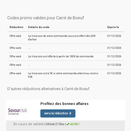
Codes promo valides pour Carré de Boeuf
Réduction
Détails du code
Expire le
Offre web
La livraison de votre commande vous est offert dès 60€
31/12/2026
d'achat
Offre web
…
31/12/2026
Offre web
La livraison est offerte à partir de 180€ de commande
31/12/2026
Offre web
…
31/12/2026
Offre web
La livraison est à 5€ si votre commande atteint au moins
31/12/2026
95€
D'autres réductions alternatives à Carré de Boeuf
Profitez des bonnes affaires
vers la réduction
En cours de validité
| Utilisé 21 fois
|
vérifié !