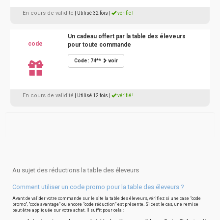
En cours de validité
| Utilisé 32 fois
|
vérifié !
Un cadeau offert par la table des éleveurs
code
pour toute commande
Code : 74**
voir
En cours de validité
| Utilisé 12 fois
|
vérifié !
Au sujet des réductions la table des éleveurs
Comment utiliser un code promo pour la table des éleveurs ?
Avant de valider votre commande sur le site la table des éleveurs, vérifiez si une case "code
promo", "code avantage" ou encore "code réduction" est présente. Si c'est le cas, une remise
peut être appliquée sur votre achat. Il suffit pour cela :