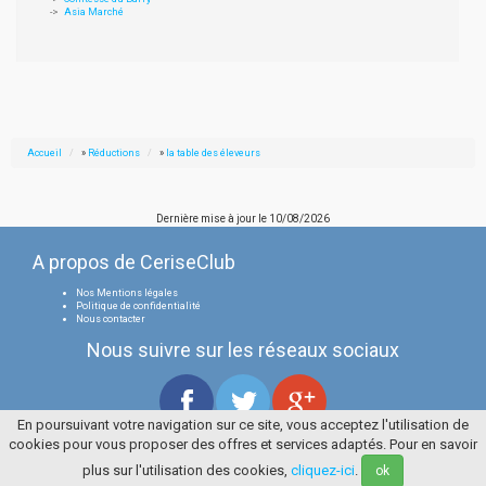
Asia Marché
Accueil
»
Réductions
»
la table des éleveurs
Dernière mise à jour le
10/08/2026
A propos de CeriseClub
Nos Mentions légales
Politique de confidentialité
Nous contacter
Nous suivre sur les réseaux sociaux
En poursuivant votre navigation sur ce site, vous acceptez l'utilisation de
cookies pour vous proposer des offres et services adaptés. Pour en savoir
Tous droits réservés
La Cerise Bleue 2006 / 2026
plus sur l'utilisation des cookies,
cliquez-ici
.
ok