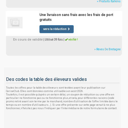
» Produits Italiens
Une livraison sans frais avec les frais de port
gratuits
vers la réduction
En cours de validité
| Utilisé 39 fois
|
vérifié !
» Reves De Bretagne
Des codes la table des éleveurs valides
Toutes les offres pour la table des éleveurs sont testées avant leur publication sur
CeriseClub. Elles sont données comme utilisables en août 2026.
Toutefois, il est possible qu'après un certain délai, un coupon de réduction ou une offre en
particulier ne fonctionne pas ou ne fonctionne plus, et cela, pour différentes raisons (code
promo retiré avant son terme par le marchand, nombre d'utilisation de l'offre limitée dans le
temps ou en nombre d'utilisateurs...). Si une offre présente sur cette page venait à ne plus
fonctionner, n'hésitez pas nous l'indiquer par l'intermédiaire de notre formulaire de contact.