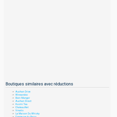
Boutiques similaires avec réductions
Auchan Drive
Wineandco
Bien Manger
Auchan Direct
Kusmi Tea
ChateauNet
Vinatis
La Maison Du Whisky
Comtesse du Barry