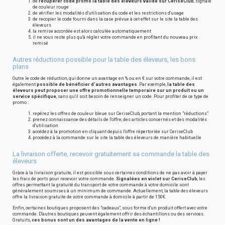
de
récupérer code promo la table des éleveurs valide sur CeriseClub
, signalé
de couleur rouge
de vérifier les modalités d'utilisation du code et les restrictions d'usage
de recopier le code fourni dans la case prévue à cet effet sur le site la table des
éleveurs
la remise accordée est alors calculée automatiquement
il ne vous reste plus qu'à régler votre commande en profitant du nouveau prix
remisé
Autres réductions possible pour la table des éleveurs, les bons
plans
Outre le code de réduction, qui donne un avantage en % ou en € sur votre commande, il est
également
possible de bénéficier d'autres avantages
. Par exemple,
la table des
éleveurs peut proposer une offre promotionnelle temporaire sur un produit ou un
service spécifique
, sans qu'il soit besoin de renseigner un code. Pour profiter de ce type de
promo :
repérez les offres de couleur bleue sur CeriseClub, portant la mention "réductions"
prenez connaissance des détails de l'offre, des articles concernés et des modalités
d'utilisation
accédez à la promotion en cliquant depuis l'offre répertoriée sur CeriseClub
procédez à la commande sur le site la table des éleveurs de manière habituelle
La livraison offerte, recevoir gratuitement sa commande la table des
éleveurs
Grâce à la livraison gratuite, il est possible sous certaines conditions de ne pas avoir à payer
les frais de ports pour recevoir votre commande.
Signalées en violet sur CeriseClub
, les
offres permettant la gratuité du transport de votre commande à votre domicile sont
généralement soumises à un minimum de commande. Actuellement, la table des éleveurs
offre la livraison gratuite de votre commande à domicile à partir de 150€.
Enfin, certaines boutiques proposent des "cadeaux", sous forme d'un produit offert avec votre
commande. D'autres boutiques peuvent également offrir des échantillons ou des services.
Gratuits,
ces bonus sont un des avantages de la vente en ligne !