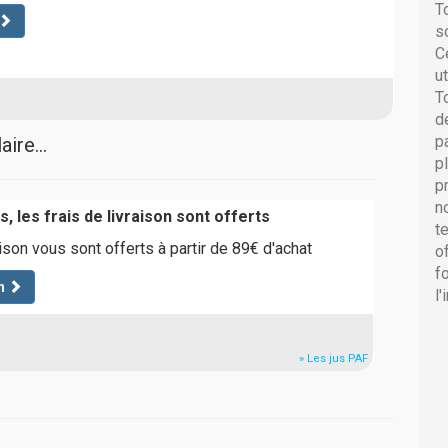
T
s
C
u
T
d
p
ire...
p
p
n
, les frais de livraison sont offerts
t
aison vous sont offerts à partir de 89€ d'achat
o
f
n
l
» Les jus PAF