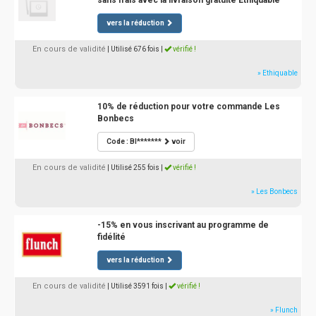
sans frais avec la livraison gratuite Ethiquable
vers la réduction
En cours de validité
| Utilisé 676 fois
|
vérifié !
» Ethiquable
10% de réduction pour votre commande Les
Bonbecs
Code : BI*******
voir
En cours de validité
| Utilisé 255 fois
|
vérifié !
» Les Bonbecs
-15% en vous inscrivant au programme de
fidélité
vers la réduction
En cours de validité
| Utilisé 3591 fois
|
vérifié !
» Flunch