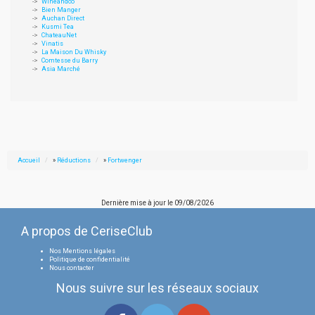
Wineandco
Bien Manger
Auchan Direct
Kusmi Tea
ChateauNet
Vinatis
La Maison Du Whisky
Comtesse du Barry
Asia Marché
Accueil
»
Réductions
»
Fortwenger
Dernière mise à jour le
09/08/2026
A propos de CeriseClub
Nos Mentions légales
Politique de confidentialité
Nous contacter
Nous suivre sur les réseaux sociaux