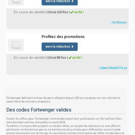
vers la réduction
En cours de validité
| Utilisé 600 fois
|
vérifié !
» Wolfberger
Profitez des promotions
vers la réduction
En cours de validité
| Utilisé 88 fois
|
vérifié !
» Speed Rabbit Pizza
Fortwenger, fabricant artisan de pains d'épices depuis 200 ans propose sur son site tout le
savoir faire des artisans alsaciens
Des codes Fortwenger valides
Toutes les offres pour Fortwenger sont testées avant leur publication sur CeriseClub. Elles
sont données comme utilisables en août 2026.
Toutefois, il est possible qu'après un certain délai, un coupon de réduction ou une offre en
particulier ne fonctionne pas ou ne fonctionne plus, et cela, pour différentes raisons (code
promo retiré avant son terme par le marchand, nombre d'utilisation de l'offre limitée dans le