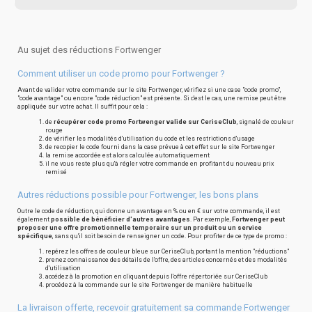
Au sujet des réductions Fortwenger
Comment utiliser un code promo pour Fortwenger ?
Avant de valider votre commande sur le site Fortwenger, vérifiez si une case "code promo",
"code avantage" ou encore "code réduction" est présente. Si c'est le cas, une remise peut être
appliquée sur votre achat. Il suffit pour cela :
de
récupérer code promo Fortwenger valide sur CeriseClub
, signalé de couleur
rouge
de vérifier les modalités d'utilisation du code et les restrictions d'usage
de recopier le code fourni dans la case prévue à cet effet sur le site Fortwenger
la remise accordée est alors calculée automatiquement
il ne vous reste plus qu'à régler votre commande en profitant du nouveau prix
remisé
Autres réductions possible pour Fortwenger, les bons plans
Outre le code de réduction, qui donne un avantage en % ou en € sur votre commande, il est
également
possible de bénéficier d'autres avantages
. Par exemple,
Fortwenger peut
proposer une offre promotionnelle temporaire sur un produit ou un service
spécifique
, sans qu'il soit besoin de renseigner un code. Pour profiter de ce type de promo :
repérez les offres de couleur bleue sur CeriseClub, portant la mention "réductions"
prenez connaissance des détails de l'offre, des articles concernés et des modalités
d'utilisation
accédez à la promotion en cliquant depuis l'offre répertoriée sur CeriseClub
procédez à la commande sur le site Fortwenger de manière habituelle
La livraison offerte, recevoir gratuitement sa commande Fortwenger