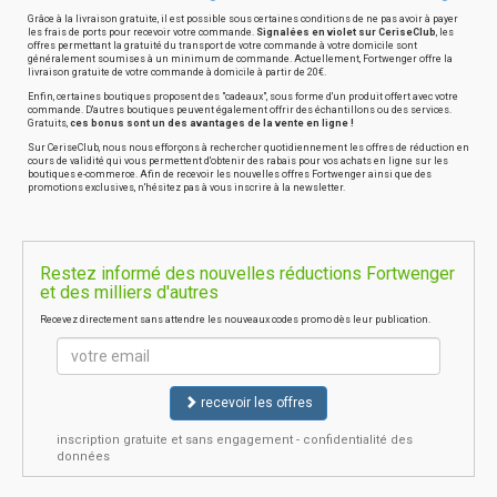
Grâce à la livraison gratuite, il est possible sous certaines conditions de ne pas avoir à payer
les frais de ports pour recevoir votre commande.
Signalées en violet sur CeriseClub
, les
offres permettant la gratuité du transport de votre commande à votre domicile sont
généralement soumises à un minimum de commande. Actuellement, Fortwenger offre la
livraison gratuite de votre commande à domicile à partir de 20€.
Enfin, certaines boutiques proposent des "cadeaux", sous forme d'un produit offert avec votre
commande. D'autres boutiques peuvent également offrir des échantillons ou des services.
Gratuits,
ces bonus sont un des avantages de la vente en ligne !
Sur CeriseClub, nous nous efforçons à rechercher quotidiennement les offres de réduction en
cours de validité qui vous permettent d'obtenir des rabais pour vos achats en ligne sur les
boutiques e-commerce. Afin de recevoir les nouvelles offres Fortwenger ainsi que des
promotions exclusives, n'hésitez pas à vous inscrire à la newsletter.
Restez informé des nouvelles réductions Fortwenger
et des milliers d'autres
Recevez directement sans attendre les nouveaux codes promo dès leur publication.
recevoir les offres
inscription gratuite et sans engagement - confidentialité des
données