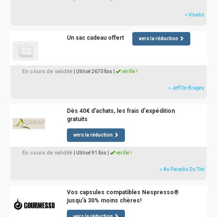
» Vinatis
Un sac cadeau offert
vers la réduction
En cours de validité
| Utilisé 2670 fois
|
vérifié !
» Jeff De Bruges
Dès 40€ d'achats, les frais d'expédition
gratuits
vers la réduction
En cours de validité
| Utilisé 91 fois
|
vérifié !
» Au Paradis Du Thé
Vos capsules compatibles Nespresso®
jusqu'à 30% moins chères!
vers la réduction