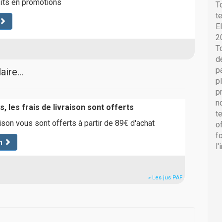
uits en promotions
T
t
E
2
T
d
p
ire...
p
p
n
, les frais de livraison sont offerts
t
aison vous sont offerts à partir de 89€ d'achat
o
f
n
l
» Les jus PAF