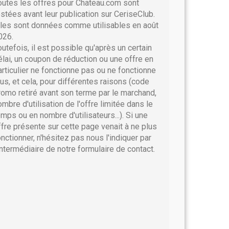
outes les offres pour Chateau.com sont
estées avant leur publication sur CeriseClub.
lles sont données comme utilisables en août
026.
outefois, il est possible qu'après un certain
élai, un coupon de réduction ou une offre en
articulier ne fonctionne pas ou ne fonctionne
lus, et cela, pour différentes raisons (code
romo retiré avant son terme par le marchand,
ombre d'utilisation de l'offre limitée dans le
emps ou en nombre d'utilisateurs...). Si une
ffre présente sur cette page venait à ne plus
onctionner, n'hésitez pas nous l'indiquer par
'intermédiaire de notre formulaire de contact.