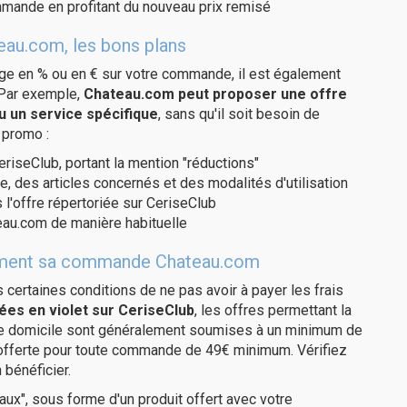
ommande en profitant du nouveau prix remisé
eau.com, les bons plans
age en % ou en € sur votre commande, il est également
 Par exemple,
Chateau.com peut proposer une offre
u un service spécifique
, sans qu'il soit besoin de
 promo :
eriseClub, portant la mention "réductions"
e, des articles concernés et des modalités d'utilisation
 l'offre répertoriée sur CeriseClub
eau.com de manière habituelle
uitement sa commande Chateau.com
us certaines conditions de ne pas avoir à payer les frais
ées en violet sur CeriseClub
, les offres permettant la
tre domicile sont généralement soumises à un minimum de
 offerte pour toute commande de 49€ minimum. Vérifiez
 bénéficier.
ux", sous forme d'un produit offert avec votre