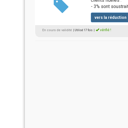
clients fidèles :
- 3% sont soustrai
vers la réduction
vérifié !
En cours de validité
| Utilisé 17 fois
|