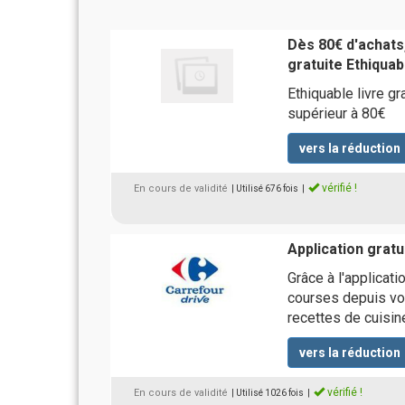
Dès 80€ d'achats,
gratuite Ethiquab
Ethiquable livre 
supérieur à 80€
vers la réduction
vérifié !
En cours de validité
| Utilisé 676 fois
|
Application grat
Grâce à l'applicati
courses depuis vot
recettes de cuisin
vers la réduction
vérifié !
En cours de validité
| Utilisé 1026 fois
|