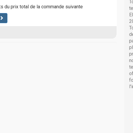
T
ts du prix total de la commande suivante
t
E
2
T
d
p
p
p
n
t
o
f
l