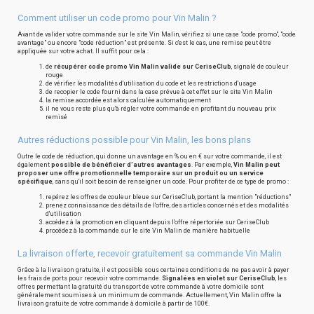
Comment utiliser un code promo pour Vin Malin ?
Avant de valider votre commande sur le site Vin Malin, vérifiez si une case "code promo", "code
avantage" ou encore "code réduction" est présente. Si c'est le cas, une remise peut être
appliquée sur votre achat. Il suffit pour cela :
de
récupérer code promo Vin Malin valide sur CeriseClub
, signalé de couleur
rouge
de vérifier les modalités d'utilisation du code et les restrictions d'usage
de recopier le code fourni dans la case prévue à cet effet sur le site Vin Malin
la remise accordée est alors calculée automatiquement
il ne vous reste plus qu'à régler votre commande en profitant du nouveau prix
remisé
Autres réductions possible pour Vin Malin, les bons plans
Outre le code de réduction, qui donne un avantage en % ou en € sur votre commande, il est
également
possible de bénéficier d'autres avantages
. Par exemple,
Vin Malin peut
proposer une offre promotionnelle temporaire sur un produit ou un service
spécifique
, sans qu'il soit besoin de renseigner un code. Pour profiter de ce type de promo :
repérez les offres de couleur bleue sur CeriseClub, portant la mention "réductions"
prenez connaissance des détails de l'offre, des articles concernés et des modalités
d'utilisation
accédez à la promotion en cliquant depuis l'offre répertoriée sur CeriseClub
procédez à la commande sur le site Vin Malin de manière habituelle
La livraison offerte, recevoir gratuitement sa commande Vin Malin
Grâce à la livraison gratuite, il est possible sous certaines conditions de ne pas avoir à payer
les frais de ports pour recevoir votre commande.
Signalées en violet sur CeriseClub
, les
offres permettant la gratuité du transport de votre commande à votre domicile sont
généralement soumises à un minimum de commande. Actuellement, Vin Malin offre la
livraison gratuite de votre commande à domicile à partir de 100€.