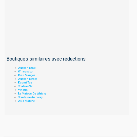
Boutiques similaires avec réductions
Auchan Drive
Wineandco
Bien Manger
Auchan Direct
Kusmi Tea
ChateauNet
Vinatis
La Maison Du Whisky
Comtesse du Barry
Asia Marché