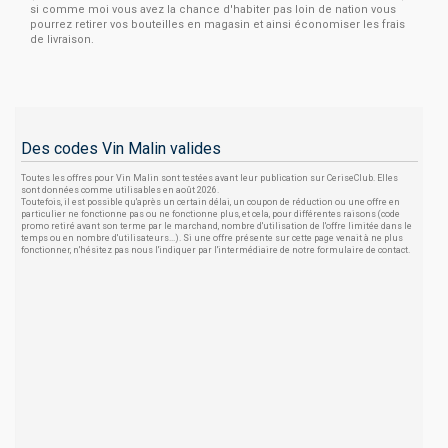
si comme moi vous avez la chance d'habiter pas loin de nation vous
pourrez retirer vos bouteilles en magasin et ainsi économiser les frais
de livraison.
Des codes Vin Malin valides
Toutes les offres pour Vin Malin sont testées avant leur publication sur CeriseClub. Elles
sont données comme utilisables en août 2026.
Toutefois, il est possible qu'après un certain délai, un coupon de réduction ou une offre en
particulier ne fonctionne pas ou ne fonctionne plus, et cela, pour différentes raisons (code
promo retiré avant son terme par le marchand, nombre d'utilisation de l'offre limitée dans le
temps ou en nombre d'utilisateurs...). Si une offre présente sur cette page venait à ne plus
fonctionner, n'hésitez pas nous l'indiquer par l'intermédiaire de notre formulaire de contact.