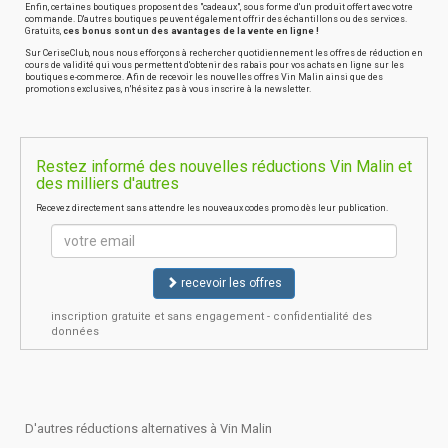
Enfin, certaines boutiques proposent des "cadeaux", sous forme d'un produit offert avec votre
commande. D'autres boutiques peuvent également offrir des échantillons ou des services.
Gratuits,
ces bonus sont un des avantages de la vente en ligne !
Sur CeriseClub, nous nous efforçons à rechercher quotidiennement les offres de réduction en
cours de validité qui vous permettent d'obtenir des rabais pour vos achats en ligne sur les
boutiques e-commerce. Afin de recevoir les nouvelles offres Vin Malin ainsi que des
promotions exclusives, n'hésitez pas à vous inscrire à la newsletter.
Restez informé des nouvelles réductions Vin Malin et
des milliers d'autres
Recevez directement sans attendre les nouveaux codes promo dès leur publication.
recevoir les offres
inscription gratuite et sans engagement - confidentialité des
données
D'autres réductions alternatives à Vin Malin