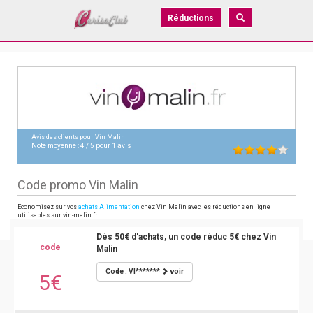
Réductions
Avis des clients pour
Vin Malin
Note moyenne :
4
/
5
pour
1
avis
Code promo Vin Malin
Economisez sur vos
achats Alimentation
chez Vin Malin avec les réductions en ligne
utilisables sur vin-malin.fr
Dès 50€ d'achats, un code réduc 5€ chez Vin
code
Malin
Code : VI*******
voir
5€