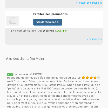
» Restaurants Michelin
Profitez des promotions
vers la réduction
En cours de validité
| Utilisé 104 fois
|
vérifié !
» Saucissons
Avis des clients Vin Malin
- par
carodav
le 18/02/2012
4
/
5
beaucoup de points positifs à mettre au crédit du site "vin
malin". le choix d'abord, avec la possibilité d'acheter aussi bien de très
grands crus (cheval blanc 1992, latour 1986 ou lynch bages 1982) que de
"petits" vins de table entre 5 et 10€ (côtes de provence, vins de loire...).
les bouteilles sont bien classées selon leur terroir, leurs appellations. il y
a aussi un tri par budget. les descriptions sont complètes avec des
conseils pour la garde, pour le service et des idées d'accords mets-vin.
pour noël c'est sur ce site que j'avais commandé mon champagne
(deutz brut classic et brut rosé qui étaient tous les deux en promotion).