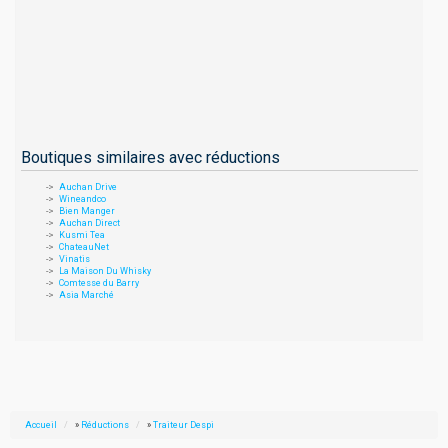
Boutiques similaires avec réductions
Auchan Drive
Wineandco
Bien Manger
Auchan Direct
Kusmi Tea
ChateauNet
Vinatis
La Maison Du Whisky
Comtesse du Barry
Asia Marché
Accueil
»
Réductions
»
Traiteur Despi