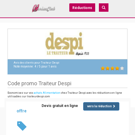
Réductions
Avis des clients pour
Traiteur Despi
Note moyenne :
4
/
5
pour
1
avis
Code promo Traiteur Despi
Economisez sur vos
achats Alimentation
chez Traiteur Despi avec les réductions en ligne
utilisables sur traiteurdespi.com
Devis gratuit en ligne
vers la réduction
offre