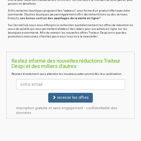
offerte pour toute commande de 49€ minimum. Vérifiez alors le montant de votre panier pour
pouvoir en bénéficier.
Enfin, certaines boutiques proposent des "cadeaux", sous forme d'un produit offert avec votre
commande. D'autres boutiques peuvent également offrir des échantillons ou des services.
Gratuits,
ces bonus sont un des avantages de la vente en ligne !
Sur CeriseClub, nous nous efforçons à rechercher quotidiennement les offres de réduction en
cours de validité qui vous permettent d'obtenir des rabais pour vos achats en ligne sur les
boutiques e-commerce. Afin de recevoir les nouvelles offres Traiteur Despi ainsi que des
promotions exclusives, n'hésitez pas à vous inscrire à la newsletter.
Restez informé des nouvelles réductions Traiteur
Despi et des milliers d'autres
Recevez directement sans attendre les nouveaux codes promo dès leur publication.
recevoir les offres
inscription gratuite et sans engagement - confidentialité des
données