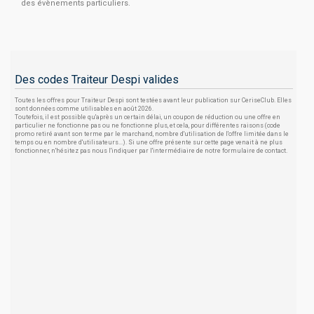
des évènements particuliers.
Des codes Traiteur Despi valides
Toutes les offres pour Traiteur Despi sont testées avant leur publication sur CeriseClub. Elles
sont données comme utilisables en août 2026.
Toutefois, il est possible qu'après un certain délai, un coupon de réduction ou une offre en
particulier ne fonctionne pas ou ne fonctionne plus, et cela, pour différentes raisons (code
promo retiré avant son terme par le marchand, nombre d'utilisation de l'offre limitée dans le
temps ou en nombre d'utilisateurs...). Si une offre présente sur cette page venait à ne plus
fonctionner, n'hésitez pas nous l'indiquer par l'intermédiaire de notre formulaire de contact.