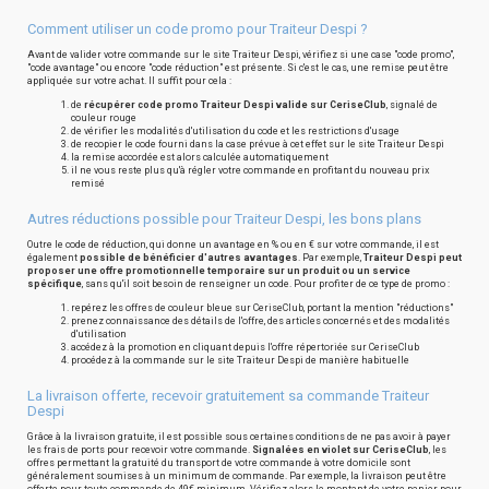
Comment utiliser un code promo pour Traiteur Despi ?
Avant de valider votre commande sur le site Traiteur Despi, vérifiez si une case "code promo",
"code avantage" ou encore "code réduction" est présente. Si c'est le cas, une remise peut être
appliquée sur votre achat. Il suffit pour cela :
de
récupérer code promo Traiteur Despi valide sur CeriseClub
, signalé de
couleur rouge
de vérifier les modalités d'utilisation du code et les restrictions d'usage
de recopier le code fourni dans la case prévue à cet effet sur le site Traiteur Despi
la remise accordée est alors calculée automatiquement
il ne vous reste plus qu'à régler votre commande en profitant du nouveau prix
remisé
Autres réductions possible pour Traiteur Despi, les bons plans
Outre le code de réduction, qui donne un avantage en % ou en € sur votre commande, il est
également
possible de bénéficier d'autres avantages
. Par exemple,
Traiteur Despi peut
proposer une offre promotionnelle temporaire sur un produit ou un service
spécifique
, sans qu'il soit besoin de renseigner un code. Pour profiter de ce type de promo :
repérez les offres de couleur bleue sur CeriseClub, portant la mention "réductions"
prenez connaissance des détails de l'offre, des articles concernés et des modalités
d'utilisation
accédez à la promotion en cliquant depuis l'offre répertoriée sur CeriseClub
procédez à la commande sur le site Traiteur Despi de manière habituelle
La livraison offerte, recevoir gratuitement sa commande Traiteur
Despi
Grâce à la livraison gratuite, il est possible sous certaines conditions de ne pas avoir à payer
les frais de ports pour recevoir votre commande.
Signalées en violet sur CeriseClub
, les
offres permettant la gratuité du transport de votre commande à votre domicile sont
généralement soumises à un minimum de commande. Par exemple, la livraison peut être