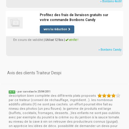
» Bonbons-festif
Profitez des frais de livraison gratuits sur
votre commande Bonbons Candy
vers la réduction
En cours de validité
| Utilisé 12 fois
|
vérifié !
» Bonbons Candy
Avis des clients Traiteur Despi
- par
carodav
le 25/04/2011
4
/
5
description bien complète des différents plats proposés
par ce traiteur (conseil de réchauffage, ingrédient...). les nombreux
additifs utilisés (!!) ne sont pas cachés. un effort pourrait être fait au
niveau des photos (un peu floues). la gamme de produits est large
(buffets, cocktails, fromages, desserts...)les enfants ne sont pas oubliés
avec par exemple du poulet à la crème ou du jambon à la sauce tomate.
au niveau de la cave à vin on retrouve des producteurs connus (guigal).
on apprécie les idées de déco. possibilité de demander un devis pour