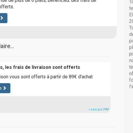
e de plus de 6 plats, bénéficiez des frais de
T
fferts.
t
E
2
T
d
p
ire...
p
p
n
t
, les frais de livraison sont offerts
o
aison vous sont offerts à partir de 89€ d'achat
f
l
n
» Les jus PAF