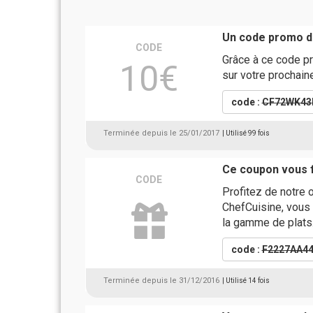
Un code promo d
CODE
Grâce à ce code p
10€
sur votre prochai
code :
CF72WK43
Terminée depuis le 25/01/2017
| Utilisé 99 fois
Ce coupon vous fa
CODE
Profitez de notre o
ChefCuisine, vous 
la gamme de plats
code :
F2227AA4
Terminée depuis le 31/12/2016
| Utilisé 14 fois