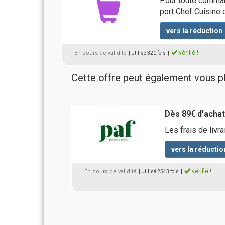
Pour toute command
port Chef Cuisine o
vers la réduction
vérifié !
En cours de validité
| Utilisé 320 fois
|
Cette offre peut également vous pla
Dès 89€ d'achats
Les frais de livr
vers la réductio
vérifié !
En cours de validité
| Utilisé 2543 fois
|