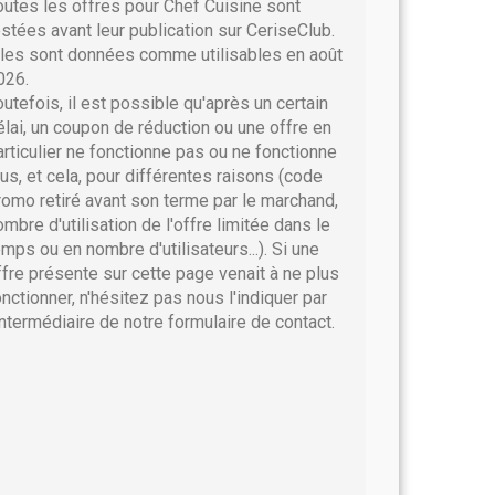
outes les offres pour Chef Cuisine sont
estées avant leur publication sur CeriseClub.
lles sont données comme utilisables en août
026.
outefois, il est possible qu'après un certain
élai, un coupon de réduction ou une offre en
articulier ne fonctionne pas ou ne fonctionne
lus, et cela, pour différentes raisons (code
romo retiré avant son terme par le marchand,
ombre d'utilisation de l'offre limitée dans le
emps ou en nombre d'utilisateurs...). Si une
ffre présente sur cette page venait à ne plus
onctionner, n'hésitez pas nous l'indiquer par
'intermédiaire de notre formulaire de contact.