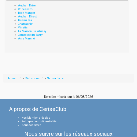
Auchan Drive
Wineandco
Bien Manger
Auchan Direct
Kusmi Tea
ChateauNet
Vinatis
La Maison Du Whisky
Comtesse du Barry
Asia Marché
Accueil
»
Réductions
»
Natura Force
Dernière mise à jour le
06/08/2026
A propos de CeriseClub
Nos Mentions légales
Politique de confidentialité
Nous contacter
Nous suivre sur les réseaux sociaux