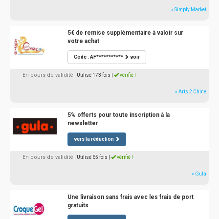
» Simply Market
5€ de remise supplémentaire à valoir sur
votre achat
Code : AF***********
voir
En cours de validité
| Utilisé 173 fois
|
vérifié !
» Arts 2 Chine
5% offerts pour toute inscription à la
newsletter
vers la réduction
En cours de validité
| Utilisé 65 fois
|
vérifié !
» Gula
Une livraison sans frais avec les frais de port
gratuits