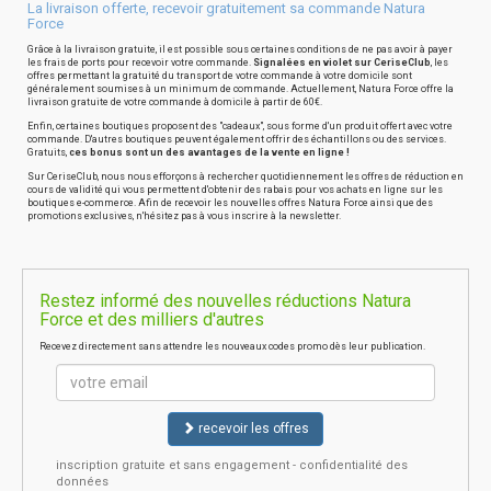
La livraison offerte, recevoir gratuitement sa commande Natura
Force
Grâce à la livraison gratuite, il est possible sous certaines conditions de ne pas avoir à payer
les frais de ports pour recevoir votre commande.
Signalées en violet sur CeriseClub
, les
offres permettant la gratuité du transport de votre commande à votre domicile sont
généralement soumises à un minimum de commande. Actuellement, Natura Force offre la
livraison gratuite de votre commande à domicile à partir de 60€.
Enfin, certaines boutiques proposent des "cadeaux", sous forme d'un produit offert avec votre
commande. D'autres boutiques peuvent également offrir des échantillons ou des services.
Gratuits,
ces bonus sont un des avantages de la vente en ligne !
Sur CeriseClub, nous nous efforçons à rechercher quotidiennement les offres de réduction en
cours de validité qui vous permettent d'obtenir des rabais pour vos achats en ligne sur les
boutiques e-commerce. Afin de recevoir les nouvelles offres Natura Force ainsi que des
promotions exclusives, n'hésitez pas à vous inscrire à la newsletter.
Restez informé des nouvelles réductions Natura
Force et des milliers d'autres
Recevez directement sans attendre les nouveaux codes promo dès leur publication.
recevoir les offres
inscription gratuite et sans engagement - confidentialité des
données