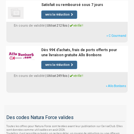
Satisfait ou remboursé sous 7 jours
vers la réduction
En cours de validité
| Utilisé 212 fois
|
vérifié !
» C Gourmand
Dès 99€ d'achats, frais de ports offerts pour
une livraison gratuite Allo Bonbons
vers la réduction
En cours de validité
| Utilisé 249 fois
|
vérifié !
» Allo Bonbons
Des codes Natura Force valides
Toutes les offres pour Natura Force sont testées avant leur publication sur CeriseClub. Elles
sont données comme utilisables en août 2026.
Toutefois, il est possible qu'après un certain délai, un coupon de réduction ou une offre en