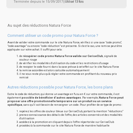
Terminée depuis le 15/09/2017
| Utilisé 13 fois
Au sujet des réductions Natura Force
Comment utiliser un code promo pour Natura Force ?
Avant de valider votre commande sur le site Natura Force, vérifiez si une case "code promo",
"code avantage" ou encore "code réduction" est présente. Si c'est le cas, une remise peut être
appliquée sur votre achat. Il suffit pour cela :
de
récupérer code promo Natura Force valide sur CeriseClub
, signalé de
couleur rouge
de vérifier les modalités d'utilisation du code et les restrictions d'usage
de recopier le code fourni dans la case prévue à cet effet sur le site Natura Force
la remise accordée est alors calculée automatiquement
il ne vous reste plus qu'à régler votre commande en profitant du nouveau prix
remisé
Autres réductions possible pour Natura Force, les bons plans
Outre le code de réduction, qui donne un avantage en % ou en € sur votre commande, il est
également
possible de bénéficier d'autres avantages
. Par exemple,
Natura Force peut
proposer une offre promotionnelle temporaire sur un produit ou un service
spécifique
, sans qu'il soit besoin de renseigner un code. Pour profiter de ce type de promo :
repérez les offres de couleur bleue sur CeriseClub, portant la mention "réductions"
prenez connaissance des détails de l'offre, des articles concernés et des modalités
d'utilisation
accédez à la promotion en cliquant depuis l'offre répertoriée sur CeriseClub
procédez à la commande sur le site Natura Force de manière habituelle