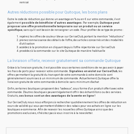
remisé
Autres réductions possible pour Quitoque, les bons plans
Outre le code de réduction, qui donne un avantage en % ou en € sur votre commande, il est
également
possible de bénéficier d'autres avantages
. Par exemple,
Quitoque peut
proposer une offre promotionnelle temporaire sur un produit ou un service
spécifique
, sans qu'il soit besoin de renseigner un code. Pour profiter de ce type de promo :
repérez les offres de couleur bleue sur CeriseClub, portant la mention "réductions"
prenez connaissance des détails de l'offre, des articles concernés et des modalités
d'utilisation
accédez à la promotion en cliquant depuis l'offre répertoriée sur CeriseClub
procédez à la commande sur le site Quitoque de manière habituelle
La livraison offerte, recevoir gratuitement sa commande Quitoque
Grâce à la livraison gratuite, il est possible sous certaines conditions de ne pas avoir à payer
les frais de ports pour recevoir votre commande.
Signalées en violet sur CeriseClub
, les
offres permettant la gratuité du transport de votre commande à votre domicile sont
généralement soumises à un minimum de commande. Actuellement, Quitoque offre la
livraison gratuite de votre commande à domicile sans minimum d'achat
Enfin, certaines boutiques proposent des "cadeaux", sous forme d'un produit offert avec votre
commande. D'autres boutiques peuvent également offrir des échantillons ou des services.
Gratuits,
ces bonus sont un des avantages de la vente en ligne !
Sur CeriseClub, nous nous efforçons à rechercher quotidiennement les offres de réduction en
cours de validité qui vous permettent d'obtenir des rabais pour vos achats en ligne sur les
boutiques e-commerce. Afin de recevoir les nouvelles offres Quitoque ainsi que des
promotions exclusives, n'hésitez pas à vous inscrire à la newsletter.