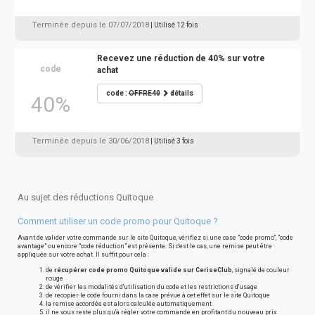
Terminée depuis le 07/07/2018
| Utilisé 12 fois
Recevez une réduction de 40% sur votre
code
achat
code :
OFFRE40
détails
40%
Terminée depuis le 30/06/2018
| Utilisé 3 fois
Au sujet des réductions Quitoque
Comment utiliser un code promo pour Quitoque ?
Avant de valider votre commande sur le site Quitoque, vérifiez si une case "code promo", "code
avantage" ou encore "code réduction" est présente. Si c'est le cas, une remise peut être
appliquée sur votre achat. Il suffit pour cela :
de
récupérer code promo Quitoque valide sur CeriseClub
, signalé de couleur
rouge
de vérifier les modalités d'utilisation du code et les restrictions d'usage
de recopier le code fourni dans la case prévue à cet effet sur le site Quitoque
la remise accordée est alors calculée automatiquement
il ne vous reste plus qu'à régler votre commande en profitant du nouveau prix