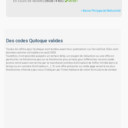
En cours de validité
| Utilisé 74 fois
|
vérifié !
» Baron Philippe de Rothschild
Des codes Quitoque valides
Toutes les offres pour Quitoque sont testées avant leur publication sur CeriseClub. Elles sont
données comme utilisables en août 2026.
Toutefois, il est possible qu'après un certain délai, un coupon de réduction ou une offre en
particulier ne fonctionne pas ou ne fonctionne plus, et cela, pour différentes raisons (code
promo retiré avant son terme par le marchand, nombre d'utilisation de l'offre limitée dans le
temps ou en nombre d'utilisateurs...). Si une offre présente sur cette page venait à ne plus
fonctionner, n'hésitez pas nous l'indiquer par l'intermédiaire de notre formulaire de contact.