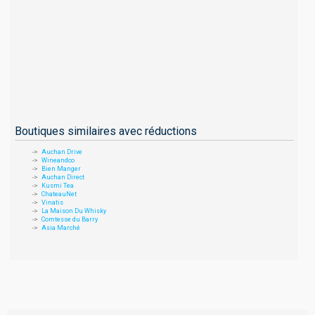
Boutiques similaires avec réductions
Auchan Drive
Wineandco
Bien Manger
Auchan Direct
Kusmi Tea
ChateauNet
Vinatis
La Maison Du Whisky
Comtesse du Barry
Asia Marché