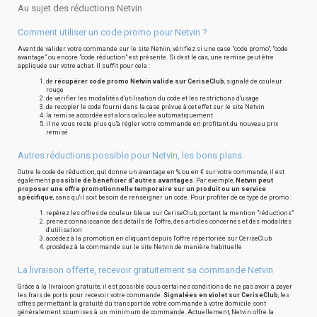
Au sujet des réductions Netvin
Comment utiliser un code promo pour Netvin ?
Avant de valider votre commande sur le site Netvin, vérifiez si une case "code promo", "code
avantage" ou encore "code réduction" est présente. Si c'est le cas, une remise peut être
appliquée sur votre achat. Il suffit pour cela :
de
récupérer code promo Netvin valide sur CeriseClub
, signalé de couleur
rouge
de vérifier les modalités d'utilisation du code et les restrictions d'usage
de recopier le code fourni dans la case prévue à cet effet sur le site Netvin
la remise accordée est alors calculée automatiquement
il ne vous reste plus qu'à régler votre commande en profitant du nouveau prix
remisé
Autres réductions possible pour Netvin, les bons plans
Outre le code de réduction, qui donne un avantage en % ou en € sur votre commande, il est
également
possible de bénéficier d'autres avantages
. Par exemple,
Netvin peut
proposer une offre promotionnelle temporaire sur un produit ou un service
spécifique
, sans qu'il soit besoin de renseigner un code. Pour profiter de ce type de promo :
repérez les offres de couleur bleue sur CeriseClub, portant la mention "réductions"
prenez connaissance des détails de l'offre, des articles concernés et des modalités
d'utilisation
accédez à la promotion en cliquant depuis l'offre répertoriée sur CeriseClub
procédez à la commande sur le site Netvin de manière habituelle
La livraison offerte, recevoir gratuitement sa commande Netvin
Grâce à la livraison gratuite, il est possible sous certaines conditions de ne pas avoir à payer
les frais de ports pour recevoir votre commande.
Signalées en violet sur CeriseClub
, les
offres permettant la gratuité du transport de votre commande à votre domicile sont
généralement soumises à un minimum de commande. Actuellement, Netvin offre la