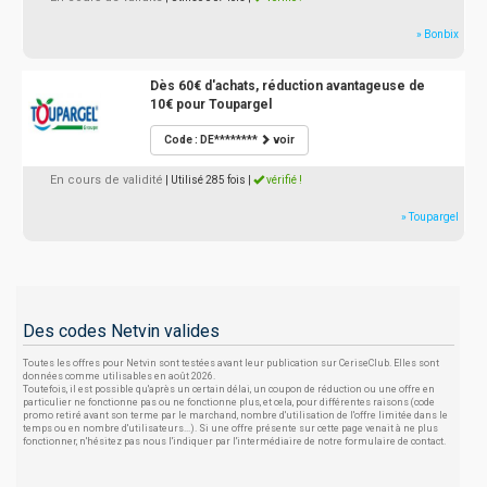
» Bonbix
Dès 60€ d'achats, réduction avantageuse de
10€ pour Toupargel
Code : DE********
voir
En cours de validité
| Utilisé 285 fois
|
vérifié !
» Toupargel
Des codes Netvin valides
Toutes les offres pour Netvin sont testées avant leur publication sur CeriseClub. Elles sont
données comme utilisables en août 2026.
Toutefois, il est possible qu'après un certain délai, un coupon de réduction ou une offre en
particulier ne fonctionne pas ou ne fonctionne plus, et cela, pour différentes raisons (code
promo retiré avant son terme par le marchand, nombre d'utilisation de l'offre limitée dans le
temps ou en nombre d'utilisateurs...). Si une offre présente sur cette page venait à ne plus
fonctionner, n'hésitez pas nous l'indiquer par l'intermédiaire de notre formulaire de contact.