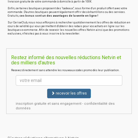
livraison gratuite de votre commande à domicile à partir de 100€.
Enfin, certaines boutiques proposent des "cadeaux", sous forme d'un produit offert avec votre
commande. D'autres boutiques peuvent également offrir des échantillons ou des services.
Gratuits,
ces bonus sont un des avantages de la vente en ligne !
Sur CeriseClub, nous nous efforçons à rechercher quotidiennement les offres de réduction en
cours de validité qui vous permettent d'obtenir des rabais pour vos achats en ligne sur les
boutiques e-commerce. Afin de recevoir les nouvelles offres Netvin ainsi que des promotions
exclusives, n'hésitez pas à vous inscrire à la newsletter.
Restez informé des nouvelles réductions Netvin et
des milliers d'autres
Recevez directement sans attendre les nouveaux codes promo dès leur publication.
recevoir les offres
inscription gratuite et sans engagement - confidentialité des
données