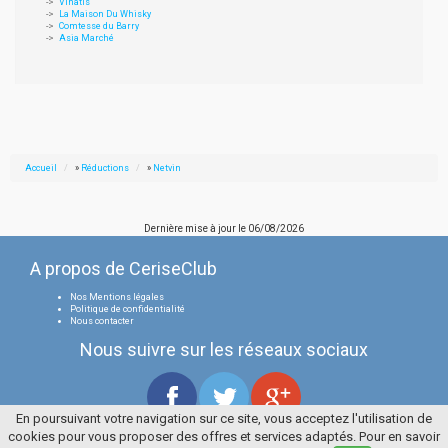
Vinatis
La Maison Du Whisky
Comtesse du Barry
Asia Marché
Accueil
»
Réductions
»
Netvin
Dernière mise à jour le
06/08/2026
A propos de CeriseClub
Nos Mentions légales
Politique de confidentialité
Nous contacter
Nous suivre sur les réseaux sociaux
En poursuivant votre navigation sur ce site, vous acceptez l'utilisation de
cookies pour vous proposer des offres et services adaptés. Pour en savoir
Tous droits réservés