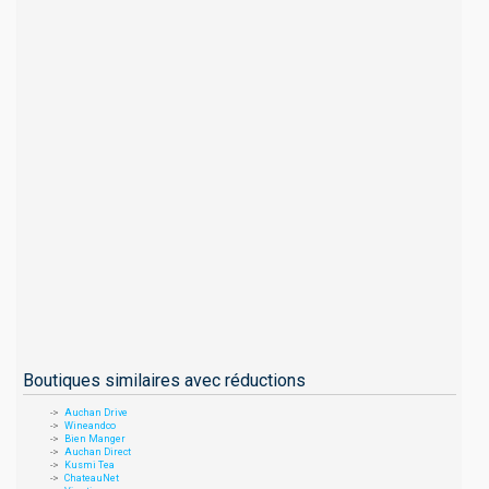
Boutiques similaires avec réductions
Auchan Drive
Wineandco
Bien Manger
Auchan Direct
Kusmi Tea
ChateauNet