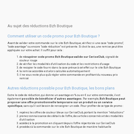
Au sujet des réductions Bzh Boutique
Comment utiliser un code promo pour Bzh Boutique ?
Avant de valider votre commande sur le site Bzh Boutique, vérifiez si une case "code promo",
"code avantage" ou encore "code réduction" est présente. Si c'est le cas, une remise peut être
appliquée sur votre achat. Il suffit pour cela :
de
récupérer code promo Bzh Boutique valide sur CeriseClub
, signalé de
couleur rouge
de vérifier les modalités d'utilisation du code et les restrictions d'usage
de recopier le code fourni dans la case prévue à cet effet sur le site Bzh Boutique
la remise accordée est alors calculée automatiquement
il ne vous reste plus qu'à régler votre commande en profitant du nouveau prix
remisé
Autres réductions possible pour Bzh Boutique, les bons plans
Outre le code de réduction, qui donne un avantage en % ou en € sur votre commande, il est
également
possible de bénéficier d'autres avantages
. Par exemple,
Bzh Boutique peut
proposer une offre promotionnelle temporaire sur un produit ou un service
spécifique
, sans qu'il soit besoin de renseigner un code. Pour profiter de ce type de promo :
repérez les offres de couleur bleue sur CeriseClub, portant la mention "réductions"
prenez connaissance des détails de l'offre, des articles concernés et des modalités
d'utilisation
accédez à la promotion en cliquant depuis l'offre répertoriée sur CeriseClub
procédez à la commande sur le site Bzh Boutique de manière habituelle