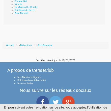
ChateauNet
Vinatis
La Maison Du Whisky
Comtesse du Barry
Asia Marché
Accueil
»
Réductions
»
Bzh Boutique
Dernière mise à jour le
10/08/2026
A propos de CeriseClub
Nos Mentions légales
Politique de confidentialité
Nous contacter
Nous suivre sur les réseaux sociaux
En poursuivant votre navigation sur ce site, vous acceptez l'utilisation de