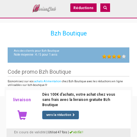
Réductions
Bzh Boutique
Avis des clients pour
Bzh Boutique
Note moyenne :
4
/
5
pour
1
avis
Code promo Bzh Boutique
Economisez sur vos
achats Alimentation
chez Bzh Boutique avec les réductions en ligne
utilisables sur bzh-boutique.fr
Dès 100€ d'achats, votre achat chez vous
livraison
sans frais avec la livraison gratuite Bzh
Boutique
vers la réduction
En cours de validité
| Utilisé 47 fois
|
vérifié !