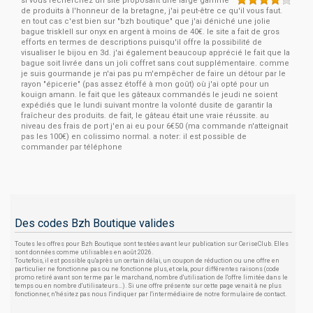
si vous recherchez un site proposant une large gamme
de produits à l'honneur de la bretagne, j'ai peut-être ce qu'il vous faut.
en tout cas c'est bien sur "bzh boutique" que j'ai déniché une jolie
bague trisklell sur onyx en argent à moins de 40€. le site a fait de gros
efforts en termes de descriptions puisqu'il offre la possibilité de
visualiser le bijou en 3d. j'ai également beaucoup apprécié le fait que la
bague soit livrée dans un joli coffret sans cout supplémentaire. comme
je suis gourmande je n'ai pas pu m'empêcher de faire un détour par le
rayon "épicerie" (pas assez étoffé à mon goût) où j'ai opté pour un
kouign amann. le fait que les gâteaux commandés le jeudi ne soient
expédiés que le lundi suivant montre la volonté dusite de garantir la
fraîcheur des produits. de fait, le gâteau était une vraie réussite. au
niveau des frais de port j'en ai eu pour 6€50 (ma commande n'atteignait
pas les 100€) en colissimo normal. a noter: il est possible de
commander par téléphone
Des codes Bzh Boutique valides
Toutes les offres pour Bzh Boutique sont testées avant leur publication sur CeriseClub. Elles
sont données comme utilisables en août 2026.
Toutefois, il est possible qu'après un certain délai, un coupon de réduction ou une offre en
particulier ne fonctionne pas ou ne fonctionne plus, et cela, pour différentes raisons (code
promo retiré avant son terme par le marchand, nombre d'utilisation de l'offre limitée dans le
temps ou en nombre d'utilisateurs...). Si une offre présente sur cette page venait à ne plus
fonctionner, n'hésitez pas nous l'indiquer par l'intermédiaire de notre formulaire de contact.