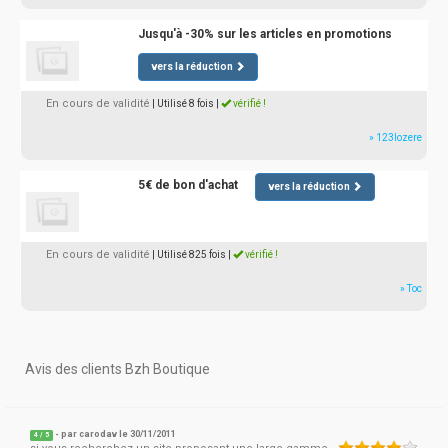
Jusqu'à -30% sur les articles en promotions
vers la réduction
En cours de validité
| Utilisé 8 fois
|
vérifié !
» 123lozere
5€ de bon d'achat
vers la réduction
En cours de validité
| Utilisé 825 fois
|
vérifié !
» Toc
Avis des clients Bzh Boutique
- par
carodav
le 30/11/2011
4
/
5