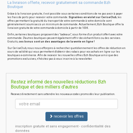
La livraison offerte, recevoir gratuitement sa commande Bzh
Boutique
Grâce à la livraison gratuite, il est possible sous certaines conditions de ne pas avoir à payer
les frais de ports pour recevoir votre commande.
Signalées en violet sur CeriseClub
, les
offres permettant la gratuité du transport de votre commande à votre domicile sont
généralement soumises à un minimum de commande. Actuellement, Bzh Boutique offre la
livraison gratuite de votre commande à domicile à partir de 100€.
Enfin, certaines boutiques proposent des "cadeaux", sous forme d'un produit offert avec votre
commande. D'autres boutiques peuvent également offrir des échantillons ou des services.
Gratuits,
ces bonus sont un des avantages de la vente en ligne !
Sur CeriseClub, nous nous efforçons à rechercher quotidiennement les offres de réduction en
cours de validité qui vous permettent d'obtenir des rabais pour vos achats en ligne sur les
boutiques e-commerce. Afin de recevoir les nouvelles offres Bzh Boutique ainsi que des
promotions exclusives, n'hésitez pas à vous inscrire à la newsletter.
Restez informé des nouvelles réductions Bzh
Boutique et des milliers d'autres
Recevez directement sans attendre les nouveaux codes promo dès leur publication.
recevoir les offres
inscription gratuite et sans engagement - confidentialité des
données