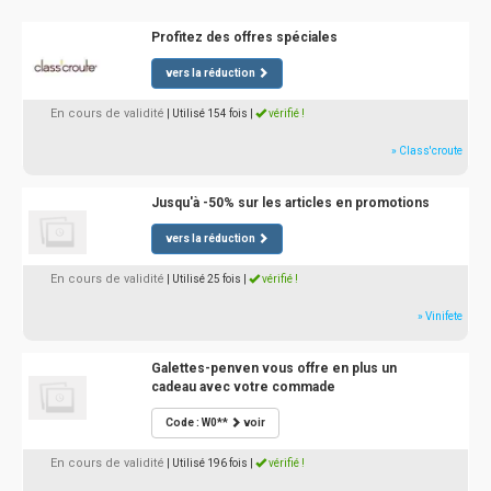
Profitez des offres spéciales
vers la réduction
En cours de validité
| Utilisé 154 fois
|
vérifié !
» Class'croute
Jusqu'à -50% sur les articles en promotions
vers la réduction
En cours de validité
| Utilisé 25 fois
|
vérifié !
» Vinifete
Galettes-penven vous offre en plus un
cadeau avec votre commade
Code : W0**
voir
En cours de validité
| Utilisé 196 fois
|
vérifié !