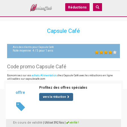
Réductions
Capsule Café
Avis des clients pour
Capsule Café
Note moyenne :
4
/
5
pour
1
avis
Code promo Capsule Café
Economisez sur vos
achats Alimentation
chez Capsule Café avec les réductions en ligne
utilisables sur capsulecafe.com
Profitez des offres spéciales
offre
vers la réduction
En cours de validité
| Utilisé 392 fois
|
vérifié !