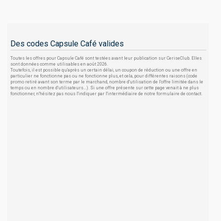
Des codes Capsule Café valides
Toutes les offres pour Capsule Café sont testées avant leur publication sur CeriseClub. Elles
sont données comme utilisables en août 2026.
Toutefois, il est possible qu'après un certain délai, un coupon de réduction ou une offre en
particulier ne fonctionne pas ou ne fonctionne plus, et cela, pour différentes raisons (code
promo retiré avant son terme par le marchand, nombre d'utilisation de l'offre limitée dans le
temps ou en nombre d'utilisateurs...). Si une offre présente sur cette page venait à ne plus
fonctionner, n'hésitez pas nous l'indiquer par l'intermédiaire de notre formulaire de contact.