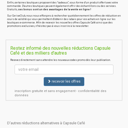
Enfin, certaines boutiques proposent des "cadeaux", sous forme d'un produit offert avec votre
commande. D'autres boutiques peuvent également offrir des échantillons ou des services.
Gratuits,
ces bonus sont un des avantages de la vente en ligne !
Sur CeriseClub, nous nous efforçons à rechercher quotidiennement les offres de réduction en
cours de validité qui vous permettent d'obtenir des rabais pour vos achats en ligne sur les
boutiques e-commerce. Afin de recevoir les nouvelles offres Capsule Café ainsi que des
promotions exclusives, n'hésitez pas à vous inscrire à la newsletter.
Restez informé des nouvelles réductions Capsule
Café et des milliers d'autres
Recevez directement sans attendre les nouveaux codes promo dès leur publication.
recevoir les offres
inscription gratuite et sans engagement - confidentialité des
données
D'autres réductions alternatives à Capsule Café