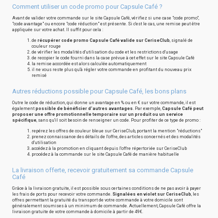
Comment utiliser un code promo pour Capsule Café ?
Avant de valider votre commande sur le site Capsule Café, vérifiez si une case "code promo",
"code avantage" ou encore "code réduction" est présente. Si c'est le cas, une remise peut être
appliquée sur votre achat. Il suffit pour cela :
de
récupérer code promo Capsule Café valide sur CeriseClub
, signalé de
couleur rouge
de vérifier les modalités d'utilisation du code et les restrictions d'usage
de recopier le code fourni dans la case prévue à cet effet sur le site Capsule Café
la remise accordée est alors calculée automatiquement
il ne vous reste plus qu'à régler votre commande en profitant du nouveau prix
remisé
Autres réductions possible pour Capsule Café, les bons plans
Outre le code de réduction, qui donne un avantage en % ou en € sur votre commande, il est
également
possible de bénéficier d'autres avantages
. Par exemple,
Capsule Café peut
proposer une offre promotionnelle temporaire sur un produit ou un service
spécifique
, sans qu'il soit besoin de renseigner un code. Pour profiter de ce type de promo :
repérez les offres de couleur bleue sur CeriseClub, portant la mention "réductions"
prenez connaissance des détails de l'offre, des articles concernés et des modalités
d'utilisation
accédez à la promotion en cliquant depuis l'offre répertoriée sur CeriseClub
procédez à la commande sur le site Capsule Café de manière habituelle
La livraison offerte, recevoir gratuitement sa commande Capsule
Café
Grâce à la livraison gratuite, il est possible sous certaines conditions de ne pas avoir à payer
les frais de ports pour recevoir votre commande.
Signalées en violet sur CeriseClub
, les
offres permettant la gratuité du transport de votre commande à votre domicile sont
généralement soumises à un minimum de commande. Actuellement, Capsule Café offre la
livraison gratuite de votre commande à domicile à partir de 49€.