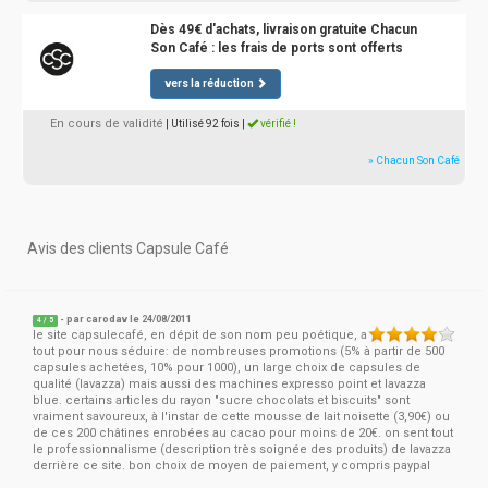
Dès 49€ d'achats, livraison gratuite Chacun
Son Café : les frais de ports sont offerts
vers la réduction
En cours de validité
| Utilisé 92 fois
|
vérifié !
» Chacun Son Café
Avis des clients Capsule Café
- par
carodav
le 24/08/2011
4
/
5
le site capsulecafé, en dépit de son nom peu poétique, a
tout pour nous séduire: de nombreuses promotions (5% à partir de 500
capsules achetées, 10% pour 1000), un large choix de capsules de
qualité (lavazza) mais aussi des machines expresso point et lavazza
blue. certains articles du rayon "sucre chocolats et biscuits" sont
vraiment savoureux, à l'instar de cette mousse de lait noisette (3,90€) ou
de ces 200 châtines enrobées au cacao pour moins de 20€. on sent tout
le professionnalisme (description très soignée des produits) de lavazza
derrière ce site. bon choix de moyen de paiement, y compris paypal