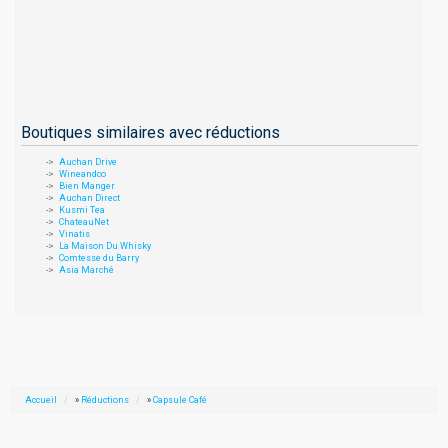
Boutiques similaires avec réductions
Auchan Drive
Wineandco
Bien Manger
Auchan Direct
Kusmi Tea
ChateauNet
Vinatis
La Maison Du Whisky
Comtesse du Barry
Asia Marché
Accueil
»
Réductions
»
Capsule Café