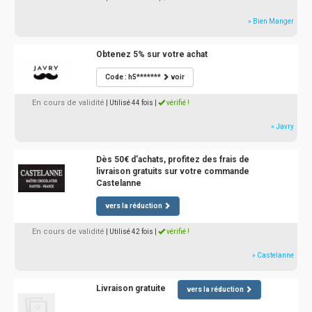
» Bien Manger
Obtenez 5% sur votre achat
Code : h5*******
voir
En cours de validité
| Utilisé 44 fois
|
vérifié !
» Javry
Dès 50€ d'achats, profitez des frais de
livraison gratuits sur votre commande
Castelanne
vers la réduction
En cours de validité
| Utilisé 42 fois
|
vérifié !
» Castelanne
Livraison gratuite
vers la réduction