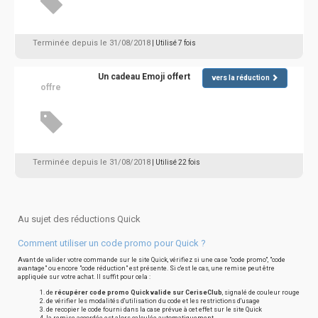
Terminée depuis le 31/08/2018
| Utilisé 7 fois
Un cadeau Emoji offert
vers la réduction
offre
Terminée depuis le 31/08/2018
| Utilisé 22 fois
Au sujet des réductions Quick
Comment utiliser un code promo pour Quick ?
Avant de valider votre commande sur le site Quick, vérifiez si une case "code promo", "code
avantage" ou encore "code réduction" est présente. Si c'est le cas, une remise peut être
appliquée sur votre achat. Il suffit pour cela :
de
récupérer code promo Quick valide sur CeriseClub
, signalé de couleur rouge
de vérifier les modalités d'utilisation du code et les restrictions d'usage
de recopier le code fourni dans la case prévue à cet effet sur le site Quick