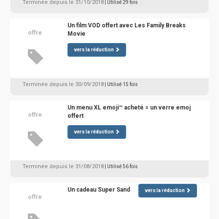
Terminée depuis le 31/10/2018
| Utilisé 29 fois
Un film VOD offert avec Les Family Breaks
offre
Movie
vers la réduction
Terminée depuis le 30/09/2018
| Utilisé 15 fois
Un menu XL emoji™ acheté = un verre emoj
offre
offert
vers la réduction
Terminée depuis le 31/08/2018
| Utilisé 56 fois
Un cadeau Super Sand
vers la réduction
offre