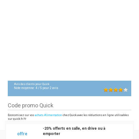
Avis des clients pour
Quick
Note moyenne :
4
/
5
pour
2
avis
Code promo Quick
Economisez sur vos
achats Alimentation
chez Quick avec les réductions en ligne utilisables
sur quick.fr/fr
-20% offerts en salle, en drive ou à
offre
emporter