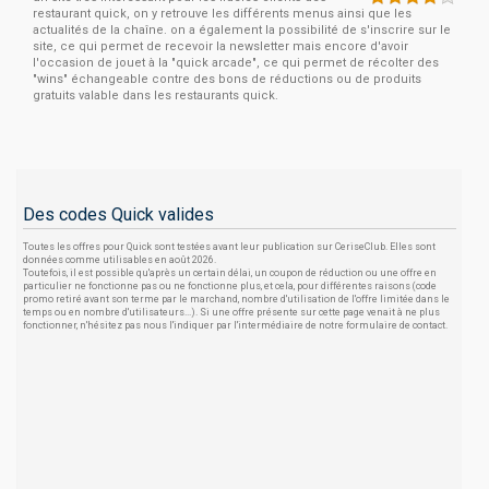
restaurant quick, on y retrouve les différents menus ainsi que les
actualités de la chaîne. on a également la possibilité de s'inscrire sur le
site, ce qui permet de recevoir la newsletter mais encore d'avoir
l'occasion de jouet à la "quick arcade", ce qui permet de récolter des
"wins" échangeable contre des bons de réductions ou de produits
gratuits valable dans les restaurants quick.
Des codes Quick valides
Toutes les offres pour Quick sont testées avant leur publication sur CeriseClub. Elles sont
données comme utilisables en août 2026.
Toutefois, il est possible qu'après un certain délai, un coupon de réduction ou une offre en
particulier ne fonctionne pas ou ne fonctionne plus, et cela, pour différentes raisons (code
promo retiré avant son terme par le marchand, nombre d'utilisation de l'offre limitée dans le
temps ou en nombre d'utilisateurs...). Si une offre présente sur cette page venait à ne plus
fonctionner, n'hésitez pas nous l'indiquer par l'intermédiaire de notre formulaire de contact.