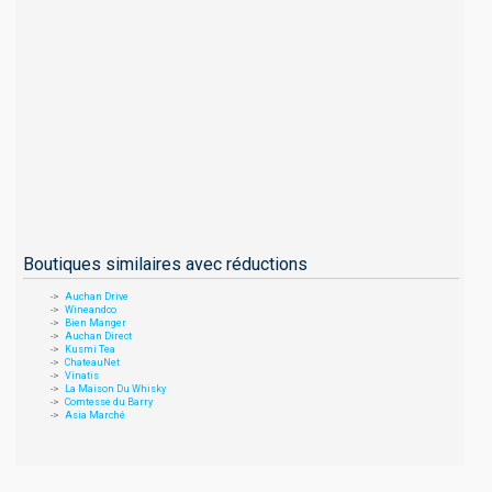
Boutiques similaires avec réductions
Auchan Drive
Wineandco
Bien Manger
Auchan Direct
Kusmi Tea
ChateauNet
Vinatis
La Maison Du Whisky
Comtesse du Barry
Asia Marché