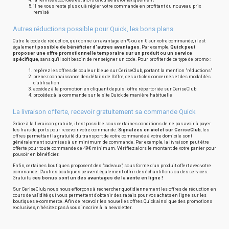
la remise accordée est alors calculée automatiquement
il ne vous reste plus qu'à régler votre commande en profitant du nouveau prix
remisé
Autres réductions possible pour Quick, les bons plans
Outre le code de réduction, qui donne un avantage en % ou en € sur votre commande, il est
également
possible de bénéficier d'autres avantages
. Par exemple,
Quick peut
proposer une offre promotionnelle temporaire sur un produit ou un service
spécifique
, sans qu'il soit besoin de renseigner un code. Pour profiter de ce type de promo :
repérez les offres de couleur bleue sur CeriseClub, portant la mention "réductions"
prenez connaissance des détails de l'offre, des articles concernés et des modalités
d'utilisation
accédez à la promotion en cliquant depuis l'offre répertoriée sur CeriseClub
procédez à la commande sur le site Quick de manière habituelle
La livraison offerte, recevoir gratuitement sa commande Quick
Grâce à la livraison gratuite, il est possible sous certaines conditions de ne pas avoir à payer
les frais de ports pour recevoir votre commande.
Signalées en violet sur CeriseClub
, les
offres permettant la gratuité du transport de votre commande à votre domicile sont
généralement soumises à un minimum de commande. Par exemple, la livraison peut être
offerte pour toute commande de 49€ minimum. Vérifiez alors le montant de votre panier pour
pouvoir en bénéficier.
Enfin, certaines boutiques proposent des "cadeaux", sous forme d'un produit offert avec votre
commande. D'autres boutiques peuvent également offrir des échantillons ou des services.
Gratuits,
ces bonus sont un des avantages de la vente en ligne !
Sur CeriseClub, nous nous efforçons à rechercher quotidiennement les offres de réduction en
cours de validité qui vous permettent d'obtenir des rabais pour vos achats en ligne sur les
boutiques e-commerce. Afin de recevoir les nouvelles offres Quick ainsi que des promotions
exclusives, n'hésitez pas à vous inscrire à la newsletter.