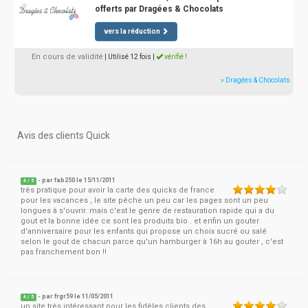
offerts par Dragées & Chocolats
vers la réduction
En cours de validité
| Utilisé 12 fois
|
vérifié !
» Dragées & Chocolats
Avis des clients Quick
- par
fab250
le 15/11/2011
4
/
5
très pratique pour avoir la carte des quicks de france
pour les vacances , le site pêche un peu car les pages sont un peu
longues à s'ouvrir. mais c'est le genre de restauration rapide qui a du
gout et la bonne idée ce sont les produits bio . et enfin un gouter
d'anniversaire pour les enfants qui propose un choix sucré ou salé
selon le gout de chacun parce qu'un hamburger à 16h au gouter , c'est
pas franchement bon !!
- par
frgr59
le 11/05/2011
4
/
5
un site très intéressant pour les fidèles clients des