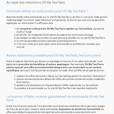
Au sujet des réductions Oh My Tea Paris
Comment utiliser un code promo pour Oh My Tea Paris ?
Avant de valider votre commande sur le site Oh My Tea Paris, vérifiez si une case "code promo",
"code avantage" ou encore "code réduction" est présente. Si c'est le cas, une remise peut être
appliquée sur votre achat. Il suffit pour cela :
de
récupérer code promo Oh My Tea Paris valide sur CeriseClub
, signalé de
couleur rouge
de vérifier les modalités d'utilisation du code et les restrictions d'usage
de recopier le code fourni dans la case prévue à cet effet sur le site Oh My Tea Paris
la remise accordée est alors calculée automatiquement
il ne vous reste plus qu'à régler votre commande en profitant du nouveau prix
remisé
Autres réductions possible pour Oh My Tea Paris, les bons plans
Outre le code de réduction, qui donne un avantage en % ou en € sur votre commande, il est
également
possible de bénéficier d'autres avantages
. Par exemple,
Oh My Tea Paris
peut proposer une offre promotionnelle temporaire sur un produit ou un service
spécifique
, sans qu'il soit besoin de renseigner un code. Pour profiter de ce type de promo :
repérez les offres de couleur bleue sur CeriseClub, portant la mention "réductions"
prenez connaissance des détails de l'offre, des articles concernés et des modalités
d'utilisation
accédez à la promotion en cliquant depuis l'offre répertoriée sur CeriseClub
procédez à la commande sur le site Oh My Tea Paris de manière habituelle
La livraison offerte, recevoir gratuitement sa commande Oh My Tea
Paris
Grâce à la livraison gratuite, il est possible sous certaines conditions de ne pas avoir à payer
les frais de ports pour recevoir votre commande.
Signalées en violet sur CeriseClub
, les
offres permettant la gratuité du transport de votre commande à votre domicile sont