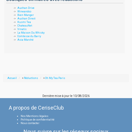
Auchan Drive
Wineandco
Bien Manger
Auchan Direct
Kusmi Tea
ChateauNet
Vinatis
La Maison Du Whisky
Comtesse du Barry
Asia Marché
Accueil
»
Réductions
»
Oh My Tea Paris
Dernière mise à jour le
10/08/2026
A propos de CeriseClub
Nos Mentions légales
Politique de confidentialité
Nous contacter
Nous suivre sur les réseaux sociaux