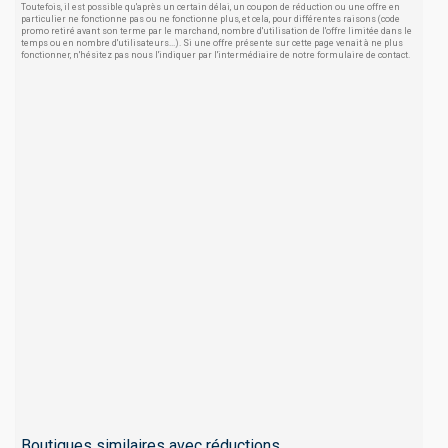
Toutefois, il est possible qu'après un certain délai, un coupon de réduction ou une offre en
particulier ne fonctionne pas ou ne fonctionne plus, et cela, pour différentes raisons (code
promo retiré avant son terme par le marchand, nombre d'utilisation de l'offre limitée dans le
temps ou en nombre d'utilisateurs...). Si une offre présente sur cette page venait à ne plus
fonctionner, n'hésitez pas nous l'indiquer par l'intermédiaire de notre formulaire de contact.
Boutiques similaires avec réductions