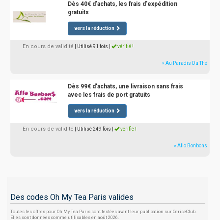
Dès 40€ d'achats, les frais d'expédition
gratuits
vers la réduction
En cours de validité
| Utilisé 91 fois
|
vérifié !
» Au Paradis Du Thé
Dès 99€ d'achats, une livraison sans frais
avec les frais de port gratuits
vers la réduction
En cours de validité
| Utilisé 249 fois
|
vérifié !
» Allo Bonbons
Des codes Oh My Tea Paris valides
Toutes les offres pour Oh My Tea Paris sont testées avant leur publication sur CeriseClub.
Elles sont données comme utilisables en août 2026.