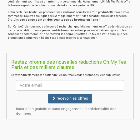
généralement soumises à un minimum de commande. Actuellement, Oh My Tea Paris offre
la livraison gratuite de votre commande à domicile à partir de 30€.
Enfin, certaines boutiques proposent des "cadeaux", sous forme d'un produit offert avec votre
commande. D'autres boutiques peuvent également offrir des échantillons ou des services.
Gratuits,
ces bonus sont un des avantages de la vente en ligne !
Sur CeriseClub, nous nous efforçons à rechercher quotidiennement les offres de réduction en
cours de validité qui vous permettent d'obtenir des rabais pour vos achats en ligne sur les
boutiques e-commerce. Afin de recevoir les nouvelles offres Oh My Tea Paris ainsi que des
promotions exclusives, n'hésitez pas à vous inscrire à la newsletter.
Restez informé des nouvelles réductions Oh My Tea
Paris et des milliers d'autres
Recevez directement sans attendre les nouveaux codes promo dès leur publication.
recevoir les offres
inscription gratuite et sans engagement - confidentialité des
données