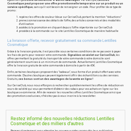
également
possible de bénéficier d'autres avantages
. Par exemple,
Lentilles
Cosmetique peut proposer une offre promotionnelle temporaire sur un produit ou un
service spécifique
, sans qu'il soit besoin de renseigner un code. Pour profiter de ce type de
promo :
repérez les offres de couleur bleue sur CeriseClub, portant la mention "réductions"
prenez connaissance des détails de l'offre, des articles concernés et des modalités
d'utilisation
accédez à la promotion en cliquant depuis l'offre répertoriée sur CeriseClub
procédez à la commande sur le site Lentilles Cosmetique de manière habituelle
La livraison offerte, recevoir gratuitement sa commande Lentilles
Cosmetique
Grâce à la livraison gratuite, il est possible sous certaines conditions de ne pas avoir à payer
les frais de ports pour recevoir votre commande.
Signalées en violet sur CeriseClub
, les
offres permettant la gratuité du transport de votre commande à votre domicile sont
généralement soumises à un minimum de commande. Actuellement, Lentilles Cosmetique
offre la livraison gratuite de votre commande à domicile à partir de 45€.
Enfin, certaines boutiques proposent des "cadeaux", sous forme d'un produit offert avec votre
commande. D'autres boutiques peuvent également offrir des échantillons ou des services.
Gratuits,
ces bonus sont un des avantages de la vente en ligne !
Sur CeriseClub, nous nous efforçons à rechercher quotidiennement les offres de réduction en
cours de validité qui vous permettent d'obtenir des rabais pour vos achats en ligne sur les
boutiques e-commerce. Afin de recevoir les nouvelles offres Lentilles Cosmetique ainsi que
des promotions exclusives, n'hésitez pas à vous inscrire à la newsletter.
Restez informé des nouvelles réductions Lentilles
Cosmetique et des milliers d'autres
Recevez directement sans attendre les nouveaux codes promo dès leur publication.