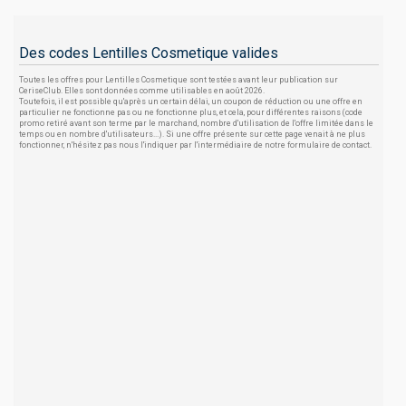
Des codes Lentilles Cosmetique valides
Toutes les offres pour Lentilles Cosmetique sont testées avant leur publication sur
CeriseClub. Elles sont données comme utilisables en août 2026.
Toutefois, il est possible qu'après un certain délai, un coupon de réduction ou une offre en
particulier ne fonctionne pas ou ne fonctionne plus, et cela, pour différentes raisons (code
promo retiré avant son terme par le marchand, nombre d'utilisation de l'offre limitée dans le
temps ou en nombre d'utilisateurs...). Si une offre présente sur cette page venait à ne plus
fonctionner, n'hésitez pas nous l'indiquer par l'intermédiaire de notre formulaire de contact.