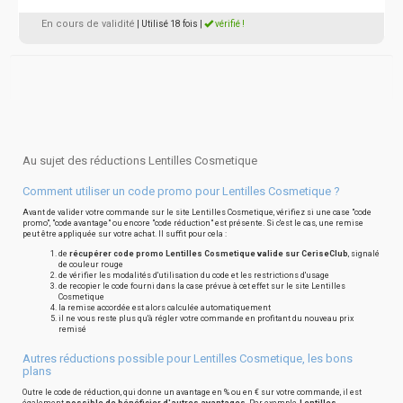
En cours de validité
| Utilisé 18 fois
|
vérifié !
Au sujet des réductions Lentilles Cosmetique
Comment utiliser un code promo pour Lentilles Cosmetique ?
Avant de valider votre commande sur le site Lentilles Cosmetique, vérifiez si une case "code
promo", "code avantage" ou encore "code réduction" est présente. Si c'est le cas, une remise
peut être appliquée sur votre achat. Il suffit pour cela :
de
récupérer code promo Lentilles Cosmetique valide sur CeriseClub
, signalé
de couleur rouge
de vérifier les modalités d'utilisation du code et les restrictions d'usage
de recopier le code fourni dans la case prévue à cet effet sur le site Lentilles
Cosmetique
la remise accordée est alors calculée automatiquement
il ne vous reste plus qu'à régler votre commande en profitant du nouveau prix
remisé
Autres réductions possible pour Lentilles Cosmetique, les bons
plans
Outre le code de réduction, qui donne un avantage en % ou en € sur votre commande, il est