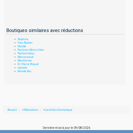
Boutiques similaires avec réductions
Sephora
Yves Rocher
Nocibé
Parfums Moins Cher
Parfumreduc
Marionnaud
MenCorner
Dr. Pierre Ricaud
Lacoste
Monde Bio
Accueil
»
Réductions
»
Lentilles Cosmetique
Dernière mise à jour le
09/08/2026