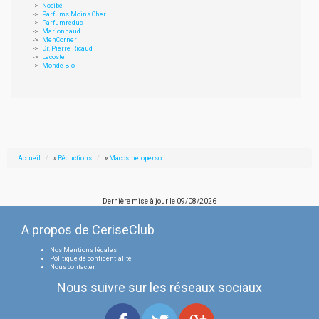
Nocibé
Parfums Moins Cher
Parfumreduc
Marionnaud
MenCorner
Dr. Pierre Ricaud
Lacoste
Monde Bio
Accueil
»
Réductions
»
Macosmetoperso
Dernière mise à jour le
09/08/2026
A propos de CeriseClub
Nos Mentions légales
Politique de confidentialité
Nous contacter
Nous suivre sur les réseaux sociaux