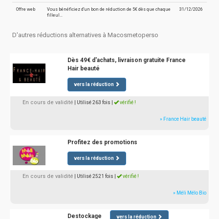
Offre web
Vous bénéficiez d'un bon de réduction de 5€ dès que chaque
31/12/2026
filleul…
D'autres réductions alternatives à Macosmetoperso
Dès 49€ d'achats, livraison gratuite France
Hair beauté
vers la réduction
En cours de validité
| Utilisé 263 fois
|
vérifié !
» France Hair beauté
Profitez des promotions
vers la réduction
En cours de validité
| Utilisé 2521 fois
|
vérifié !
» Méli Mélo Bio
Destockage
vers la réduction