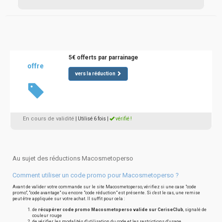
5€ offerts par parrainage
offre
vers la réduction
En cours de validité
| Utilisé 6 fois
|
vérifié !
Au sujet des réductions Macosmetoperso
Comment utiliser un code promo pour Macosmetoperso ?
Avant de valider votre commande sur le site Macosmetoperso, vérifiez si une case "code
promo", "code avantage" ou encore "code réduction" est présente. Si c'est le cas, une remise
peut être appliquée sur votre achat. Il suffit pour cela :
de
récupérer code promo Macosmetoperso valide sur CeriseClub
, signalé de
couleur rouge
de vérifier les modalités d'utilisation du code et les restrictions d'usage