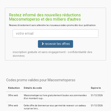
Restez informé des nouvelles réductions
Macosmetoperso et des milliers d'autres
Recevez directement sans attendre les nouveaux codes promo dès leur publication.
recevoir les offres
inscription gratuite et sans engagement - confidentialité des
données
Codes promo valides pour Macosmetoperso
Réduction
Détails du code
Expire le
Offre web
Macosmetoperso livre gratuitement toutes vos commandes
31/12/2026
d'un montant sup…
Offre web
Cette offre de bienvenue vous permet de recevoir un cadeau
31/12/2026
surprise lors…