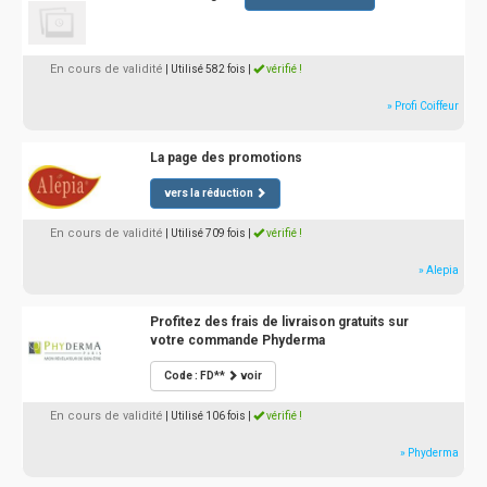
En cours de validité
| Utilisé 582 fois
|
vérifié !
» Profi Coiffeur
La page des promotions
vers la réduction
En cours de validité
| Utilisé 709 fois
|
vérifié !
» Alepia
Profitez des frais de livraison gratuits sur
votre commande Phyderma
Code : FD**
voir
En cours de validité
| Utilisé 106 fois
|
vérifié !
» Phyderma