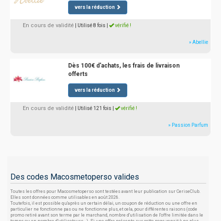
vers la réduction
En cours de validité
| Utilisé 8 fois
|
vérifié !
» Abellie
Dès 100€ d'achats, les frais de livraison
offerts
vers la réduction
En cours de validité
| Utilisé 121 fois
|
vérifié !
» Passion Parfum
Des codes Macosmetoperso valides
Toutes les offres pour Macosmetoperso sont testées avant leur publication sur CeriseClub.
Elles sont données comme utilisables en août 2026.
Toutefois, il est possible qu'après un certain délai, un coupon de réduction ou une offre en
particulier ne fonctionne pas ou ne fonctionne plus, et cela, pour différentes raisons (code
promo retiré avant son terme par le marchand, nombre d'utilisation de l'offre limitée dans le