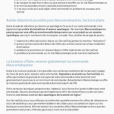
de recopier le code fourni dans la case prévue à cet effet sur le site Macosmetoperso
la remise accordée est alors calculée automatiquement
il ne vous reste plus qu'à régler votre commande en profitant du nouveau prix
remisé
Autres réductions possible pour Macosmetoperso, les bons plans
Outre le code de réduction, qui donne un avantage en % ou en € sur votre commande, il est
également
possible de bénéficier d'autres avantages
. Par exemple,
Macosmetoperso
peut proposer une offre promotionnelle temporaire sur un produit ou un service
spécifique
, sans qu'il soit besoin de renseigner un code. Pour profiter de ce type de promo :
repérez les offres de couleur bleue sur CeriseClub, portant la mention "réductions"
prenez connaissance des détails de l'offre, des articles concernés et des modalités
d'utilisation
accédez à la promotion en cliquant depuis l'offre répertoriée sur CeriseClub
procédez à la commande sur le site Macosmetoperso de manière habituelle
La livraison offerte, recevoir gratuitement sa commande
Macosmetoperso
Grâce à la livraison gratuite, il est possible sous certaines conditions de ne pas avoir à payer
les frais de ports pour recevoir votre commande.
Signalées en violet sur CeriseClub
, les
offres permettant la gratuité du transport de votre commande à votre domicile sont
généralement soumises à un minimum de commande. Actuellement, Macosmetoperso offre
la livraison gratuite de votre commande à domicile à partir de 35€.
Enfin, certaines boutiques proposent des "cadeaux", sous forme d'un produit offert avec votre
commande. D'autres boutiques peuvent également offrir des échantillons ou des services.
Gratuits,
ces bonus sont un des avantages de la vente en ligne !
Sur CeriseClub, nous nous efforçons à rechercher quotidiennement les offres de réduction en
cours de validité qui vous permettent d'obtenir des rabais pour vos achats en ligne sur les
boutiques e-commerce. Afin de recevoir les nouvelles offres Macosmetoperso ainsi que des
promotions exclusives, n'hésitez pas à vous inscrire à la newsletter.