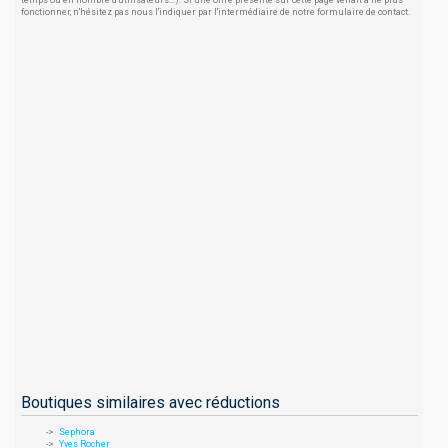
temps ou en nombre d'utilisateurs...). Si une offre présente sur cette page venait à ne plus
fonctionner, n'hésitez pas nous l'indiquer par l'intermédiaire de notre formulaire de contact.
Boutiques similaires avec réductions
Sephora
Yves Rocher