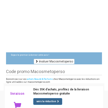
Soyez le premier à donner votre avis !
évaluer Macosmetoperso
Code promo Macosmetoperso
Economisez sur vos
achats Beauté & Parfums
chez Macosmetoperso avec les réductions en
ligne utilisables sur macosmetoperso.com
Dès 35€ d'achats, profitez de la livraison
livraison
Macosmetoperso gratuite
vers la réduction