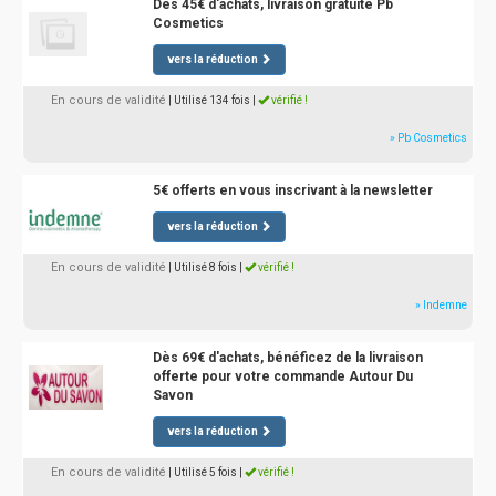
Dès 45€ d'achats, livraison gratuite Pb
Cosmetics
vers la réduction
En cours de validité
| Utilisé 134 fois
|
vérifié !
» Pb Cosmetics
5€ offerts en vous inscrivant à la newsletter
vers la réduction
En cours de validité
| Utilisé 8 fois
|
vérifié !
» Indemne
Dès 69€ d'achats, bénéficez de la livraison
offerte pour votre commande Autour Du
Savon
vers la réduction
En cours de validité
| Utilisé 5 fois
|
vérifié !