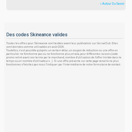
» Autour Du Savon
Des codes Skineance valides
Toutes les offres pour Skineance sont testées avant leur publication sur CeriseClub. Elles
sont données comme utilisables en août 2026.
Toutefois, il est possible qu'après un certain délai, un coupon de réduction ou une offre en
particulier ne fonctionne pas ou ne fonctionne plus, et cela, pour différentes raisons (code
promo retiré avant son terme par le marchand, nombre d'utilisation de l'offre limitée dans le
temps ou en nombre d'utilisateurs...). Si une offre présente sur cette page venait à ne plus
fonctionner, n'hésitez pas nous l'indiquer par l'intermédiaire de notre formulaire de contact.