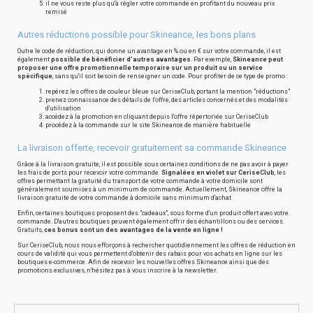
il ne vous reste plus qu'à régler votre commande en profitant du nouveau prix
remisé
Autres réductions possible pour Skineance, les bons plans
Outre le code de réduction, qui donne un avantage en % ou en € sur votre commande, il est
également
possible de bénéficier d'autres avantages
. Par exemple,
Skineance peut
proposer une offre promotionnelle temporaire sur un produit ou un service
spécifique
, sans qu'il soit besoin de renseigner un code. Pour profiter de ce type de promo :
repérez les offres de couleur bleue sur CeriseClub, portant la mention "réductions"
prenez connaissance des détails de l'offre, des articles concernés et des modalités
d'utilisation
accédez à la promotion en cliquant depuis l'offre répertoriée sur CeriseClub
procédez à la commande sur le site Skineance de manière habituelle
La livraison offerte, recevoir gratuitement sa commande Skineance
Grâce à la livraison gratuite, il est possible sous certaines conditions de ne pas avoir à payer
les frais de ports pour recevoir votre commande.
Signalées en violet sur CeriseClub
, les
offres permettant la gratuité du transport de votre commande à votre domicile sont
généralement soumises à un minimum de commande. Actuellement, Skineance offre la
livraison gratuite de votre commande à domicile sans minimum d'achat
Enfin, certaines boutiques proposent des "cadeaux", sous forme d'un produit offert avec votre
commande. D'autres boutiques peuvent également offrir des échantillons ou des services.
Gratuits,
ces bonus sont un des avantages de la vente en ligne !
Sur CeriseClub, nous nous efforçons à rechercher quotidiennement les offres de réduction en
cours de validité qui vous permettent d'obtenir des rabais pour vos achats en ligne sur les
boutiques e-commerce. Afin de recevoir les nouvelles offres Skineance ainsi que des
promotions exclusives, n'hésitez pas à vous inscrire à la newsletter.