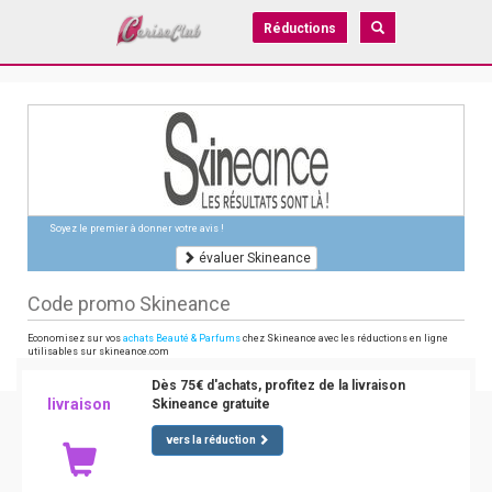
Réductions
Soyez le premier à donner votre avis !
évaluer Skineance
Code promo Skineance
Economisez sur vos
achats Beauté & Parfums
chez Skineance avec les réductions en ligne
utilisables sur skineance.com
Dès 75€ d'achats, profitez de la livraison
livraison
Skineance gratuite
vers la réduction