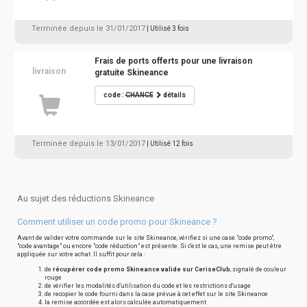
Terminée depuis le 31/01/2017
| Utilisé 3 fois
Frais de ports offerts pour une livraison
livraison
gratuite Skineance
code :
CHANCE
détails
Terminée depuis le 13/01/2017
| Utilisé 12 fois
Au sujet des réductions Skineance
Comment utiliser un code promo pour Skineance ?
Avant de valider votre commande sur le site Skineance, vérifiez si une case "code promo",
"code avantage" ou encore "code réduction" est présente. Si c'est le cas, une remise peut être
appliquée sur votre achat. Il suffit pour cela :
de
récupérer code promo Skineance valide sur CeriseClub
, signalé de couleur
rouge
de vérifier les modalités d'utilisation du code et les restrictions d'usage
de recopier le code fourni dans la case prévue à cet effet sur le site Skineance
la remise accordée est alors calculée automatiquement