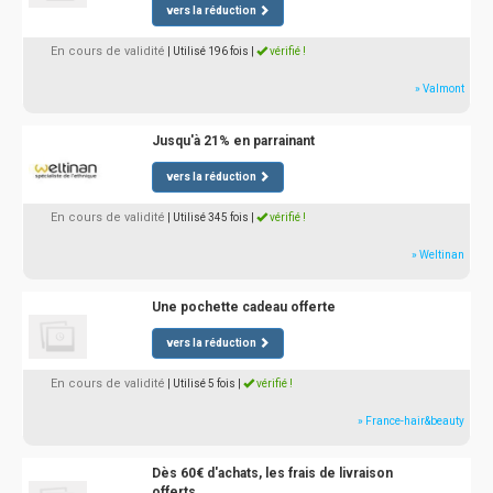
vers la réduction
En cours de validité
| Utilisé 196 fois
|
vérifié !
» Valmont
Jusqu'à 21% en parrainant
vers la réduction
En cours de validité
| Utilisé 345 fois
|
vérifié !
» Weltinan
Une pochette cadeau offerte
vers la réduction
En cours de validité
| Utilisé 5 fois
|
vérifié !
» France-hair&beauty
Dès 60€ d'achats, les frais de livraison
offerts