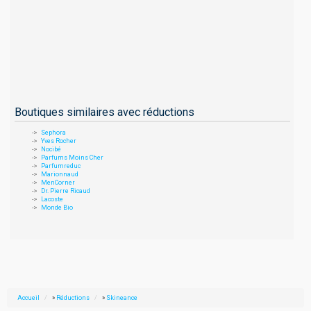
Boutiques similaires avec réductions
Sephora
Yves Rocher
Nocibé
Parfums Moins Cher
Parfumreduc
Marionnaud
MenCorner
Dr. Pierre Ricaud
Lacoste
Monde Bio
Accueil
»
Réductions
»
Skineance