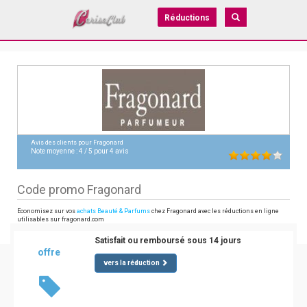
Réductions
Avis des clients pour
Fragonard
Note moyenne :
4
/
5
pour
4
avis
Code promo Fragonard
Economisez sur vos
achats Beauté & Parfums
chez Fragonard avec les réductions en ligne
utilisables sur fragonard.com
Satisfait ou remboursé sous 14 jours
offre
vers la réduction