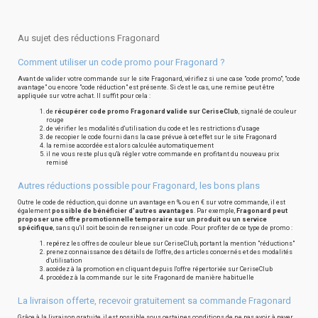
Au sujet des réductions Fragonard
Comment utiliser un code promo pour Fragonard ?
Avant de valider votre commande sur le site Fragonard, vérifiez si une case "code promo", "code
avantage" ou encore "code réduction" est présente. Si c'est le cas, une remise peut être
appliquée sur votre achat. Il suffit pour cela :
de
récupérer code promo Fragonard valide sur CeriseClub
, signalé de couleur
rouge
de vérifier les modalités d'utilisation du code et les restrictions d'usage
de recopier le code fourni dans la case prévue à cet effet sur le site Fragonard
la remise accordée est alors calculée automatiquement
il ne vous reste plus qu'à régler votre commande en profitant du nouveau prix
remisé
Autres réductions possible pour Fragonard, les bons plans
Outre le code de réduction, qui donne un avantage en % ou en € sur votre commande, il est
également
possible de bénéficier d'autres avantages
. Par exemple,
Fragonard peut
proposer une offre promotionnelle temporaire sur un produit ou un service
spécifique
, sans qu'il soit besoin de renseigner un code. Pour profiter de ce type de promo :
repérez les offres de couleur bleue sur CeriseClub, portant la mention "réductions"
prenez connaissance des détails de l'offre, des articles concernés et des modalités
d'utilisation
accédez à la promotion en cliquant depuis l'offre répertoriée sur CeriseClub
procédez à la commande sur le site Fragonard de manière habituelle
La livraison offerte, recevoir gratuitement sa commande Fragonard
Grâce à la livraison gratuite, il est possible sous certaines conditions de ne pas avoir à payer