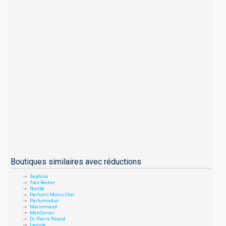
Boutiques similaires avec réductions
Sephora
Yves Rocher
Nocibé
Parfums Moins Cher
Parfumreduc
Marionnaud
MenCorner
Dr. Pierre Ricaud
Lacoste