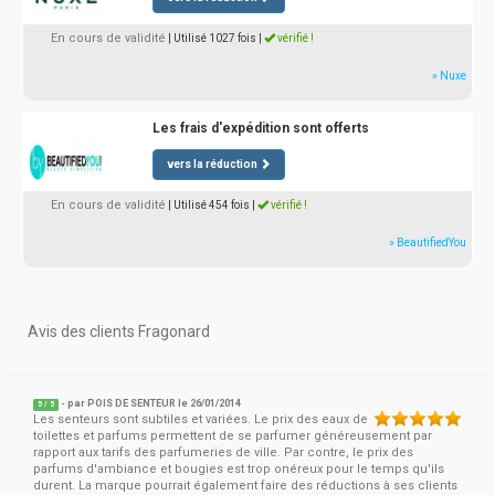
En cours de validité
| Utilisé 1027 fois
|
vérifié !
» Nuxe
Les frais d'expédition sont offerts
vers la réduction
En cours de validité
| Utilisé 454 fois
|
vérifié !
» BeautifiedYou
Avis des clients Fragonard
- par
POIS DE SENTEUR
le 26/01/2014
5
/
5
Les senteurs sont subtiles et variées. Le prix des eaux de
toilettes et parfums permettent de se parfumer généreusement par
rapport aux tarifs des parfumeries de ville. Par contre, le prix des
parfums d'ambiance et bougies est trop onéreux pour le temps qu'ils
durent. La marque pourrait également faire des réductions à ses clients