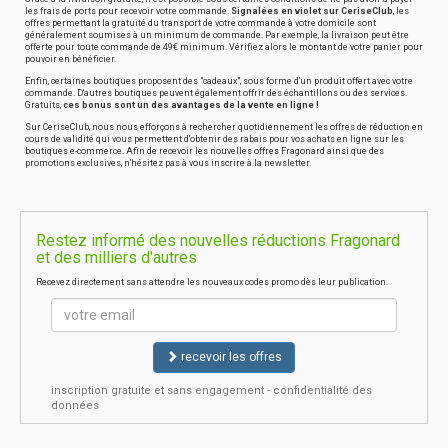
les frais de ports pour recevoir votre commande.
Signalées en violet sur CeriseClub
, les
offres permettant la gratuité du transport de votre commande à votre domicile sont
généralement soumises à un minimum de commande. Par exemple, la livraison peut être
offerte pour toute commande de 49€ minimum. Vérifiez alors le montant de votre panier pour
pouvoir en bénéficier.
Enfin, certaines boutiques proposent des "cadeaux", sous forme d'un produit offert avec votre
commande. D'autres boutiques peuvent également offrir des échantillons ou des services.
Gratuits,
ces bonus sont un des avantages de la vente en ligne !
Sur CeriseClub, nous nous efforçons à rechercher quotidiennement les offres de réduction en
cours de validité qui vous permettent d'obtenir des rabais pour vos achats en ligne sur les
boutiques e-commerce. Afin de recevoir les nouvelles offres Fragonard ainsi que des
promotions exclusives, n'hésitez pas à vous inscrire à la newsletter.
Restez informé des nouvelles réductions Fragonard
et des milliers d'autres
Recevez directement sans attendre les nouveaux codes promo dès leur publication.
recevoir les offres
inscription gratuite et sans engagement - confidentialité des
données