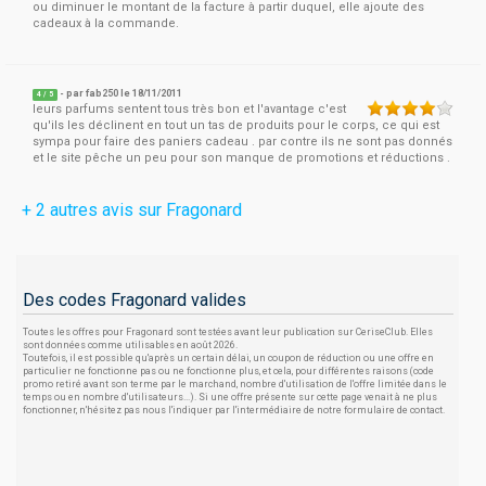
ou diminuer le montant de la facture à partir duquel, elle ajoute des
cadeaux à la commande.
- par
fab250
le 18/11/2011
4
/
5
leurs parfums sentent tous très bon et l'avantage c'est
qu'ils les déclinent en tout un tas de produits pour le corps, ce qui est
sympa pour faire des paniers cadeau . par contre ils ne sont pas donnés
et le site pêche un peu pour son manque de promotions et réductions .
+ 2 autres avis sur Fragonard
Des codes Fragonard valides
Toutes les offres pour Fragonard sont testées avant leur publication sur CeriseClub. Elles
sont données comme utilisables en août 2026.
Toutefois, il est possible qu'après un certain délai, un coupon de réduction ou une offre en
particulier ne fonctionne pas ou ne fonctionne plus, et cela, pour différentes raisons (code
promo retiré avant son terme par le marchand, nombre d'utilisation de l'offre limitée dans le
temps ou en nombre d'utilisateurs...). Si une offre présente sur cette page venait à ne plus
fonctionner, n'hésitez pas nous l'indiquer par l'intermédiaire de notre formulaire de contact.