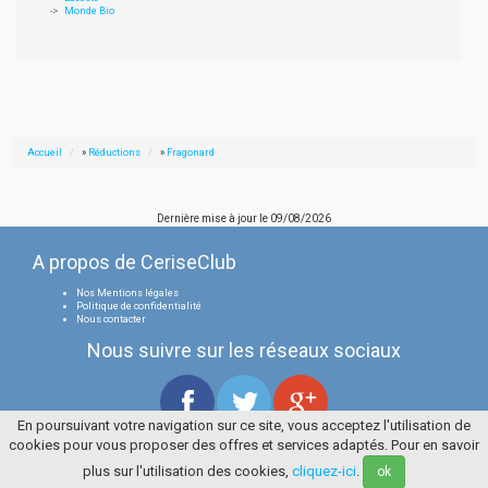
Monde Bio
Accueil
»
Réductions
»
Fragonard
Dernière mise à jour le
09/08/2026
A propos de CeriseClub
Nos Mentions légales
Politique de confidentialité
Nous contacter
Nous suivre sur les réseaux sociaux
En poursuivant votre navigation sur ce site, vous acceptez l'utilisation de
cookies pour vous proposer des offres et services adaptés. Pour en savoir
Tous droits réservés
La Cerise Bleue 2006 / 2026
plus sur l'utilisation des cookies,
cliquez-ici
.
ok