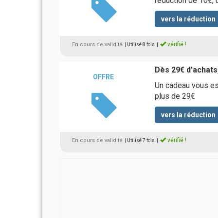
réduction de 10€, u
vers la réduction
vérifié !
En cours de validité
| Utilisé 8 fois
|
Dès 29€ d'achats
OFFRE
Un cadeau vous es
plus de 29€
vers la réduction
vérifié !
En cours de validité
| Utilisé 7 fois
|