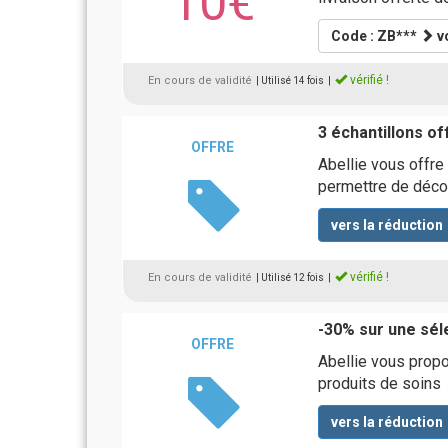
10€
Code : ZB***
vo
vérifié !
En cours de validité
| Utilisé 14 fois
|
3 échantillons of
OFFRE
Abellie vous offre
permettre de déco
vers la réduction
vérifié !
En cours de validité
| Utilisé 12 fois
|
-30% sur une sél
OFFRE
Abellie vous prop
produits de soins
vers la réduction