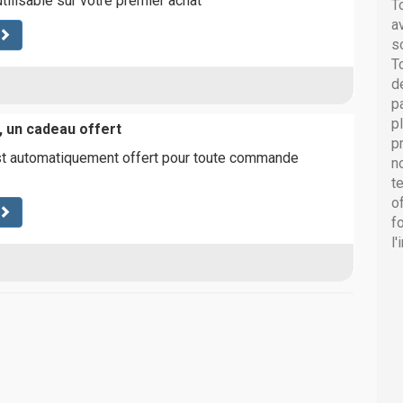
tilisable sur votre premier achat
T
a
s
T
d
p
p
, un cadeau offert
p
t automatiquement offert pour toute commande
n
t
o
f
l