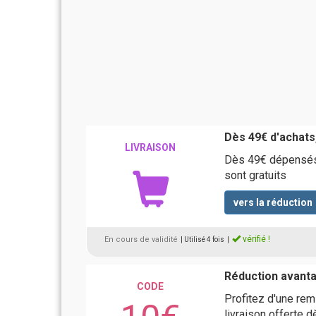
Dès 49€ d'achats,
LIVRAISON
Dès 49€ dépensés d
sont gratuits
vers la réduction
vérifié !
En cours de validité
| Utilisé 4 fois
|
Réduction avanta
CODE
Profitez d'une re
livraison offerte 