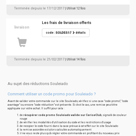
Terminée depuis le 17/12/2017
| Utilisé 12 fois
Les frais de livraison offerts
livraison
code :
SOLDES17
détails
Terminée depuis le 21/02/2017
| Utilisé 14 fois
Au sujet des réductions Souleiado
Comment utiliser un code promo pour Souleiado ?
Avant de valider votre commande sur le site Souleiado, vérifiez si une case "code promo", "code
avantage" ou encore "code réduction" est présente. Si c'est le cas, une remise peut être
appliquée sur votre achat. Il suffit pour cela :
de
récupérer code promo Souleiado valide sur CeriseClub
, signalé de couleur
rouge
de vérifier les modalités d'utilisation du code et les restrictions d'usage
de recopier le code fourni dans la case prévue à cet effet sur le site Souleiado
la remise accordée est alors calculée automatiquement
il ne vous reste plus qu'à régler votre commande en profitant du nouveau prix