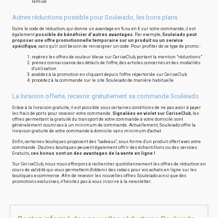
remisé
Autres réductions possible pour Souleiado, les bons plans
Outre le code de réduction, qui donne un avantage en % ou en € sur votre commande, il est
également
possible de bénéficier d'autres avantages
. Par exemple,
Souleiado peut
proposer une offre promotionnelle temporaire sur un produit ou un service
spécifique
, sans qu'il soit besoin de renseigner un code. Pour profiter de ce type de promo :
repérez les offres de couleur bleue sur CeriseClub, portant la mention "réductions"
prenez connaissance des détails de l'offre, des articles concernés et des modalités
d'utilisation
accédez à la promotion en cliquant depuis l'offre répertoriée sur CeriseClub
procédez à la commande sur le site Souleiado de manière habituelle
La livraison offerte, recevoir gratuitement sa commande Souleiado
Grâce à la livraison gratuite, il est possible sous certaines conditions de ne pas avoir à payer
les frais de ports pour recevoir votre commande.
Signalées en violet sur CeriseClub
, les
offres permettant la gratuité du transport de votre commande à votre domicile sont
généralement soumises à un minimum de commande. Actuellement, Souleiado offre la
livraison gratuite de votre commande à domicile sans minimum d'achat
Enfin, certaines boutiques proposent des "cadeaux", sous forme d'un produit offert avec votre
commande. D'autres boutiques peuvent également offrir des échantillons ou des services.
Gratuits,
ces bonus sont un des avantages de la vente en ligne !
Sur CeriseClub, nous nous efforçons à rechercher quotidiennement les offres de réduction en
cours de validité qui vous permettent d'obtenir des rabais pour vos achats en ligne sur les
boutiques e-commerce. Afin de recevoir les nouvelles offres Souleiado ainsi que des
promotions exclusives, n'hésitez pas à vous inscrire à la newsletter.