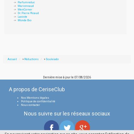
Parfumreduc
Marionnaud
MenCorner
Dr. Pierre Ricaud
Lacoste
Monde Bio
Accueil
»
Réductions
»
Souleiado
Dernière mise à jour le
07/08/2026
A propos de CeriseClub
Nos Mentions légales
Politique de confidentialité
Nous contacter
Nous suivre sur les réseaux sociaux