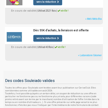
vers la réduction
En cours de validité
| Utilisé 2521 fois
|
vérifié !
» Méli Mélo Bio
Dès 55€ d'achats, la livraison est offerte
vers la réduction
En cours de validité
| Utilisé 40 fois
|
vérifié !
» Laboratoire Géomer
Des codes Souleiado valides
Toutes les offres pour Souleiado sont testées avant leur publication sur CeriseClub. Elles
sont données comme utilisables en août 2026.
Toutefois, il est possible qu'après un certain délai, un coupon de réduction ou une offre en
particulier ne fonctionne pas ou ne fonctionne plus, et cela, pour différentes raisons (code
promo retiré avant son terme par le marchand, nombre d'utilisation de l'offre limitée dans le
temps ou en nombre d'utilisateurs...). Si une offre présente sur cette page venait à ne plus
fonctionner, n'hésitez pas nous l'indiquer par l'intermédiaire de notre formulaire de contact.