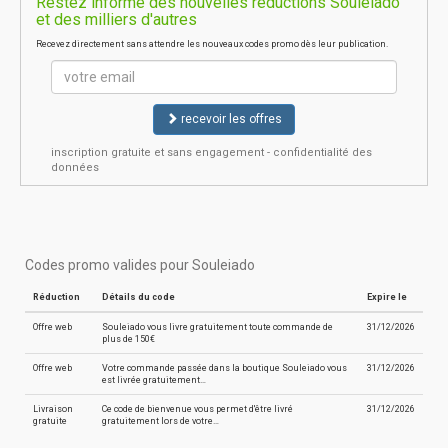
Restez informé des nouvelles réductions Souleiado
et des milliers d'autres
Recevez directement sans attendre les nouveaux codes promo dès leur publication.
recevoir les offres
inscription gratuite et sans engagement - confidentialité des
données
Codes promo valides pour Souleiado
Réduction
Détails du code
Expire le
Offre web
Souleiado vous livre gratuitement toute commande de
31/12/2026
plus de 150€
Offre web
Votre commande passée dans la boutique Souleiado vous
31/12/2026
est livrée gratuitement…
Livraison
Ce code de bienvenue vous permet d'être livré
31/12/2026
gratuite
gratuitement lors de votre…