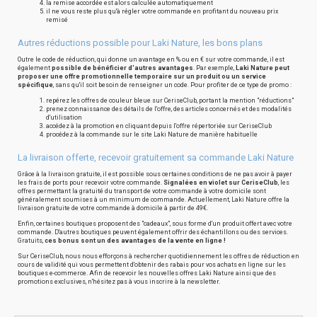
la remise accordée est alors calculée automatiquement
il ne vous reste plus qu'à régler votre commande en profitant du nouveau prix
remisé
Autres réductions possible pour Laki Nature, les bons plans
Outre le code de réduction, qui donne un avantage en % ou en € sur votre commande, il est
également
possible de bénéficier d'autres avantages
. Par exemple,
Laki Nature peut
proposer une offre promotionnelle temporaire sur un produit ou un service
spécifique
, sans qu'il soit besoin de renseigner un code. Pour profiter de ce type de promo :
repérez les offres de couleur bleue sur CeriseClub, portant la mention "réductions"
prenez connaissance des détails de l'offre, des articles concernés et des modalités
d'utilisation
accédez à la promotion en cliquant depuis l'offre répertoriée sur CeriseClub
procédez à la commande sur le site Laki Nature de manière habituelle
La livraison offerte, recevoir gratuitement sa commande Laki Nature
Grâce à la livraison gratuite, il est possible sous certaines conditions de ne pas avoir à payer
les frais de ports pour recevoir votre commande.
Signalées en violet sur CeriseClub
, les
offres permettant la gratuité du transport de votre commande à votre domicile sont
généralement soumises à un minimum de commande. Actuellement, Laki Nature offre la
livraison gratuite de votre commande à domicile à partir de 49€.
Enfin, certaines boutiques proposent des "cadeaux", sous forme d'un produit offert avec votre
commande. D'autres boutiques peuvent également offrir des échantillons ou des services.
Gratuits,
ces bonus sont un des avantages de la vente en ligne !
Sur CeriseClub, nous nous efforçons à rechercher quotidiennement les offres de réduction en
cours de validité qui vous permettent d'obtenir des rabais pour vos achats en ligne sur les
boutiques e-commerce. Afin de recevoir les nouvelles offres Laki Nature ainsi que des
promotions exclusives, n'hésitez pas à vous inscrire à la newsletter.