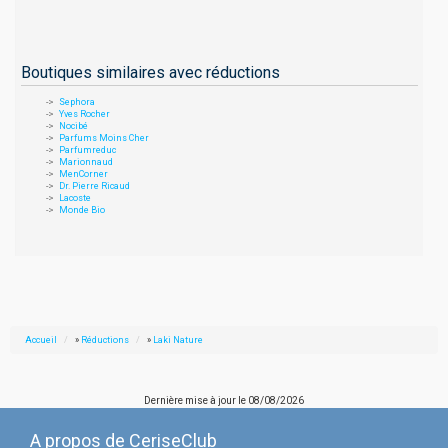
Boutiques similaires avec réductions
Sephora
Yves Rocher
Nocibé
Parfums Moins Cher
Parfumreduc
Marionnaud
MenCorner
Dr. Pierre Ricaud
Lacoste
Monde Bio
Accueil
»
Réductions
»
Laki Nature
Dernière mise à jour le
08/08/2026
A propos de CeriseClub