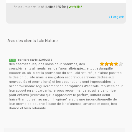
En cours de validité
| Utilisé 125 fois
|
vérifié !
» L'onglerie
Avis des clients Laki Nature
- par
carodav
le 22/04/2012
4
/
5
des cosmétiques, des soins pour hommes, des
compléments alimentaires, de l'aromathérapie...le tout estampillé
ecocert ou ab. c'est la promesse du site "laki nature". je n'aime pas trop
le design du site mais la navigation est pratique (rayons dédiés aux
nouveautés et promotions) et les descriptions sont impeccables. je
m'approvisionne régulièrement en comprimés d'acerola, réputées pour
leur apport en antioxydants. je vous recommande aussi le dentifrice
pour enfants (c'est vrai qu'ils apprécient le parfum, surtout celui
fraise/framboise). au rayon 'hygiène' je suis une inconditionnelle de
leur crème de douche à base de lait d'anesse, amande et coco, très
douce et bien odorante.