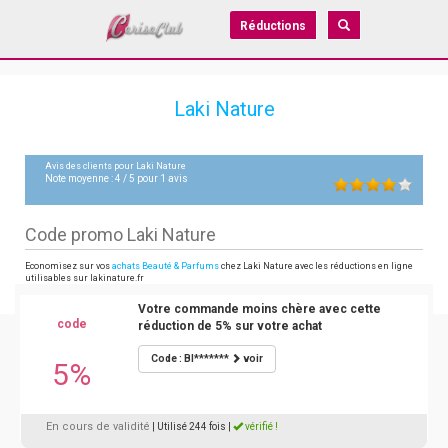
Réductions
Laki Nature
Avis des clients pour
Laki Nature
Note moyenne :
4
/
5
pour
1
avis
Code promo Laki Nature
Economisez sur vos
achats Beauté & Parfums
chez Laki Nature avec les réductions en ligne
utilisables sur lakinature.fr
Votre commande moins chère avec cette
code
réduction de 5% sur votre achat
Code : BI*******
voir
5%
En cours de validité
| Utilisé 244 fois
|
vérifié !