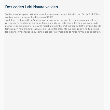
Des codes Laki Nature valides
Toutes les offres pour Laki Nature sont testées avant leur publication sur CeriseClub. Elles
sont données comme utilisables en août 2026.
Toutefois, il est possible qu'après un certain délai, un coupon de réduction ou une offre en
particulier ne fonctionne pas ou ne fonctionne plus, et cela, pour différentes raisons (code
promo retiré avant son terme par le marchand, nombre d'utilisation de l'offre limitée dans le
temps ou en nombre d'utilisateurs...). Si une offre présente sur cette page venait à ne plus
fonctionner, n'hésitez pas nous l'indiquer par l'intermédiaire de notre formulaire de contact.