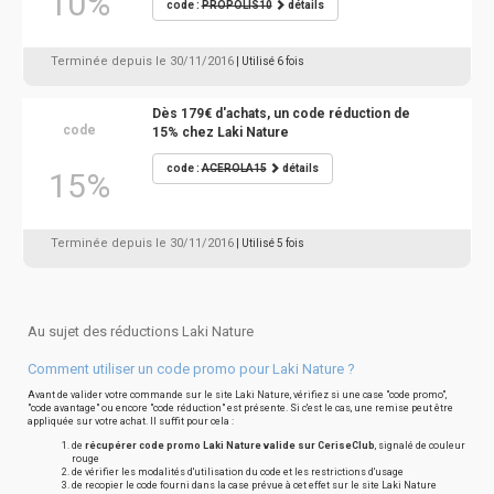
10%
code :
PROPOLIS10
détails
Terminée depuis le 30/11/2016
| Utilisé 6 fois
Dès 179€ d'achats, un code réduction de
code
15% chez Laki Nature
code :
ACEROLA15
détails
15%
Terminée depuis le 30/11/2016
| Utilisé 5 fois
Au sujet des réductions Laki Nature
Comment utiliser un code promo pour Laki Nature ?
Avant de valider votre commande sur le site Laki Nature, vérifiez si une case "code promo",
"code avantage" ou encore "code réduction" est présente. Si c'est le cas, une remise peut être
appliquée sur votre achat. Il suffit pour cela :
de
récupérer code promo Laki Nature valide sur CeriseClub
, signalé de couleur
rouge
de vérifier les modalités d'utilisation du code et les restrictions d'usage
de recopier le code fourni dans la case prévue à cet effet sur le site Laki Nature