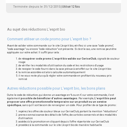
Terminée depuis le 31/12/2015
| Utilisé 12 fois
Au sujet des réductions L'esprit bio
Comment utiliser un code promo pour L'esprit bio ?
Avant de valider votre commande sur le site L'esprit bio, vérifiez si une case "code promo",
"code avantage" ou encore "code réduction" est présente. Si c'est le cas, une remise peut être
appliquée sur votre achat. Il suffit pour cela :
de
récupérer code promo L'esprit bio valide sur CeriseClub
, signalé de couleur
rouge
de vérifier les modalités d'utilisation du code et les restrictions d'usage
de recopier le code fourni dans la case prévue à cet effet sur le site L'esprit bio
la remise accordée est alors calculée automatiquement
il ne vous reste plus qu'à régler votre commande en profitant du nouveau prix
remisé
Autres réductions possible pour L'esprit bio, les bons plans
Outre le code de réduction, qui donne un avantage en % ou en € sur votre commande, il est
également
possible de bénéficier d'autres avantages
. Par exemple,
L'esprit bio peut
proposer une offre promotionnelle temporaire sur un produit ou un service
spécifique
, sans qu'il soit besoin de renseigner un code. Pour profiter de ce type de promo :
repérez les offres de couleur bleue sur CeriseClub, portant la mention "réductions"
prenez connaissance des détails de l'offre, des articles concernés et des modalités
d'utilisation
accédez à la promotion en cliquant depuis l'offre répertoriée sur CeriseClub
procédez à la commande sur le site L'esprit bio de manière habituelle