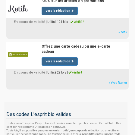
-30% sur les articles en promotions
vers la réduction
En cours de validité
| Utilisé 121 fois
|
vérifié !
» Kotik
Offrez une carte cadeau ou une e-carte
cadeau
vers la réduction
En cours de validité
| Utilisé 29 fois
|
vérifié !
» Yves Rocher
Des codes L'esprit bio valides
Toutes les offres pour L'esprit bio sont testées avant leur publication sur CeriseClub. Elles
sont données comme utilisables en août 2026.
Toutefois, il est possible qu'après un certain délai, un coupon de réduction ou une offre en
particulier ne fonctionne pas ou ne fonctionne plus, et cela, pour différentes raisons (code