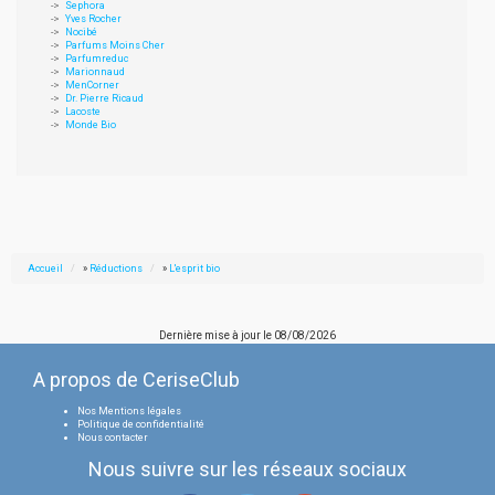
Sephora
Yves Rocher
Nocibé
Parfums Moins Cher
Parfumreduc
Marionnaud
MenCorner
Dr. Pierre Ricaud
Lacoste
Monde Bio
Accueil
»
Réductions
»
L'esprit bio
Dernière mise à jour le
08/08/2026
A propos de CeriseClub
Nos Mentions légales
Politique de confidentialité
Nous contacter
Nous suivre sur les réseaux sociaux