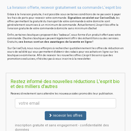
La livraison offerte, recevoir gratuitement sa commande L'esprit bio
Grâce à la livraison gratuite, il est possible sous certaines conditions de ne pas avoir à payer
les frais de ports pour recevoir votre commande.
Signalées en violet sur CeriseClub
, les
offres permettant la gratuité du transport de votre commande à votre domicile sont
généralement soumises à un minimum de commande. Actuellement, L'esprit bio offre la
livraison gratuite de votre commande à domicile sans minimum d'achat
Enfin, certaines boutiques proposent des "cadeaux", sous forme d'un produit offert avec votre
commande. D'autres boutiques peuvent également offrir des échantillons ou des services.
Gratuits,
ces bonus sont un des avantages de la vente en ligne !
Sur CeriseClub, nous nous efforçons à rechercher quotidiennement les offres de réduction en
cours de validité qui vous permettent d'obtenir des rabais pour vos achats en ligne sur les
boutiques e-commerce. Afin de recevoir les nouvelles offres L'esprit bio ainsi que des
promotions exclusives, n'hésitez pas à vous inscrire à la newsletter.
Restez informé des nouvelles réductions L'esprit bio
et des milliers d'autres
Recevez directement sans attendre les nouveaux codes promo dès leur publication.
recevoir les offres
inscription gratuite et sans engagement - confidentialité des
données