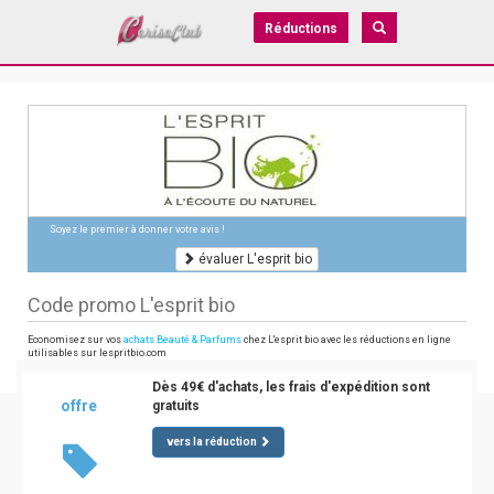
Réductions
Soyez le premier à donner votre avis !
évaluer L'esprit bio
Code promo L'esprit bio
Economisez sur vos
achats Beauté & Parfums
chez L'esprit bio avec les réductions en ligne
utilisables sur lespritbio.com
Dès 49€ d'achats, les frais d'expédition sont
offre
gratuits
vers la réduction