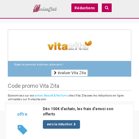
Réductions
Soyez le premier à donner votre avis !
évaluer Vita Zita
Code promo Vita Zita
Economisez sur vos
achats Beauté & Parfums
chez Vita Zita avec les réductions en ligne
utilisables sur fr.vitazita.com
Dès 100€ d'achats, les frais d'envoi son
offre
offerts
vers la réduction