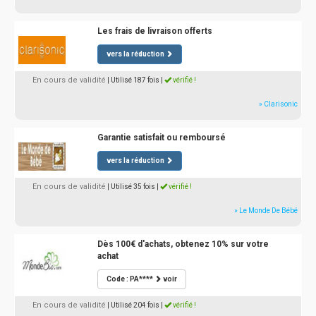
Les frais de livraison offerts
vers la réduction
En cours de validité
| Utilisé 187 fois
|
vérifié !
» Clarisonic
Garantie satisfait ou remboursé
vers la réduction
En cours de validité
| Utilisé 35 fois
|
vérifié !
» Le Monde De Bébé
Dès 100€ d'achats, obtenez 10% sur votre
achat
Code : PA****
voir
En cours de validité
| Utilisé 204 fois
|
vérifié !