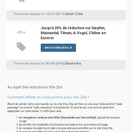
Terminée depuis le 15/07/2017
| Utilisé 12 fois
Jusqu'à 20% de réduction sur Darphin,
offre
Mannavital, Tilman, A.Vogel, Chiline en
Eucerin
vers la réduction
Terminée depuis le 30/09/2018
| Utilisé 4 fois
Au sujet des réductions Vita Zita
Comment utiliser un code promo pour Vita Zita ?
Avant de valider votre commande sur le site Vita Zita, vérifiez si une case "code promo", "code
avantage" ou encore "code réduction" est présente. Si c'est le cas, une remise peut être
appliquée sur votre achat. Il suffit pour cela :
de
récupérer code promo Vita Zita valide sur CeriseClub
, signalé de couleur
rouge
de vérifier les modalités d'utilisation du code et les restrictions d'usage
de recopier le code fourni dans la case prévue à cet effet sur le site Vita Zita
la remise accordée est alors calculée automatiquement