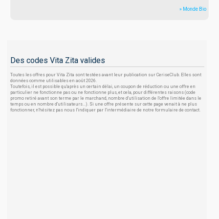
» Monde Bio
Des codes Vita Zita valides
Toutes les offres pour Vita Zita sont testées avant leur publication sur CeriseClub. Elles sont
données comme utilisables en août 2026.
Toutefois, il est possible qu'après un certain délai, un coupon de réduction ou une offre en
particulier ne fonctionne pas ou ne fonctionne plus, et cela, pour différentes raisons (code
promo retiré avant son terme par le marchand, nombre d'utilisation de l'offre limitée dans le
temps ou en nombre d'utilisateurs...). Si une offre présente sur cette page venait à ne plus
fonctionner, n'hésitez pas nous l'indiquer par l'intermédiaire de notre formulaire de contact.