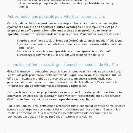
il ne vous reste plus qu'à régler votre commande en profitant du nouveau prix
remisé
Autres réductions possible pour Vita Zita, les bons plans
Outre le code de réduction, qui donne un avantage en % ou en € sur votre commande, il est
également
possible de bénéficier d'autres avantages
. Par exemple,
Vita Zita peut
proposer une offre promotionnelle temporaire sur un produit ou un service
spécifique
, sans qu'il soit besoin de renseigner un code. Pour profiter de ce type de promo :
repérez les offres de couleur bleue sur CeriseClub, portant la mention "réductions"
prenez connaissance des détails de l'offre, des articles concernés et des modalités
d'utilisation
accédez à la promotion en cliquant depuis l'offre répertoriée sur CeriseClub
procédez à la commande sur le site Vita Zita de manière habituelle
La livraison offerte, recevoir gratuitement sa commande Vita Zita
Grâce à la livraison gratuite, il est possible sous certaines conditions de ne pas avoir à payer
les frais de ports pour recevoir votre commande.
Signalées en violet sur CeriseClub
, les
offres permettant la gratuité du transport de votre commande à votre domicile sont
généralement soumises à un minimum de commande. Actuellement, Vita Zita offre la
livraison gratuite de votre commande à domicile à partir de 50€.
Enfin, certaines boutiques proposent des "cadeaux", sous forme d'un produit offert avec votre
commande. D'autres boutiques peuvent également offrir des échantillons ou des services.
Gratuits,
ces bonus sont un des avantages de la vente en ligne !
Sur CeriseClub, nous nous efforçons à rechercher quotidiennement les offres de réduction en
cours de validité qui vous permettent d'obtenir des rabais pour vos achats en ligne sur les
boutiques e-commerce. Afin de recevoir les nouvelles offres Vita Zita ainsi que des
promotions exclusives, n'hésitez pas à vous inscrire à la newsletter.