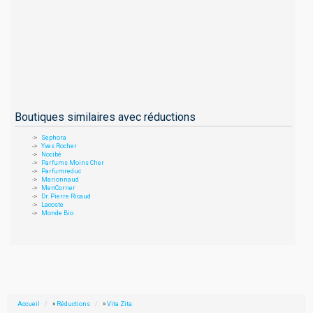
Boutiques similaires avec réductions
Sephora
Yves Rocher
Nocibé
Parfums Moins Cher
Parfumreduc
Marionnaud
MenCorner
Dr. Pierre Ricaud
Lacoste
Monde Bio
Accueil
»
Réductions
»
Vita Zita