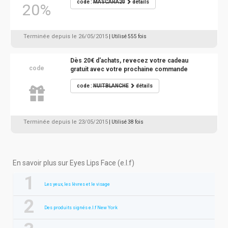
code :
MASCARA20
détails
20%
Terminée depuis le 26/05/2015
| Utilisé 555 fois
Dès 20€ d'achats, revecez votre cadeau
code
gratuit avec votre prochaine commande
code :
NUITBLANCHE
détails
Terminée depuis le 23/05/2015
| Utilisé 38 fois
En savoir plus sur Eyes Lips Face (e.l.f)
Les yeux, les lèvres et le visage
Des produits signés e.l.f New York