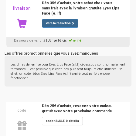
Dès 35€ d'achats, votre achat chez vous
livraison
sans frais avec la livraison gratuite Eyes Lips
Face (e.l.f)
vers la réduction
En cours de validité
| Utilisé 16 fois
|
vérifié !
Les offres promotionnelles que vous avez manquées
Les offres de remise pour Eyes Lips Face (e.l.f) ci-dessous sont normalement
terminées. Il est possible que certaines puissent toujours être utilisées. En
effet, un code réduc Eyes Lips Face (e.l.f) expiré peut parfois encore
fonctionner.
Dès 25€ d'achats, revecez votre cadeau
code
gratuit avec votre prochaine commande
code :
BULLE
détails