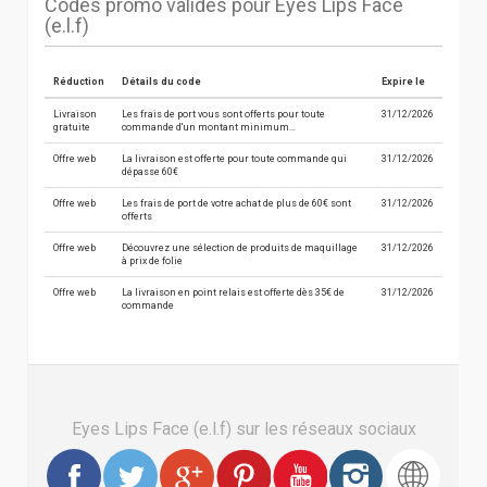
Codes promo valides pour Eyes Lips Face
(e.l.f)
Réduction
Détails du code
Expire le
Livraison
Les frais de port vous sont offerts pour toute
31/12/2026
gratuite
commande d'un montant minimum…
Offre web
La livraison est offerte pour toute commande qui
31/12/2026
dépasse 60€
Offre web
Les frais de port de votre achat de plus de 60€ sont
31/12/2026
offerts
Offre web
Découvrez une sélection de produits de maquillage
31/12/2026
à prix de folie
Offre web
La livraison en point relais est offerte dès 35€ de
31/12/2026
commande
Eyes Lips Face (e.l.f) sur les réseaux sociaux