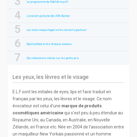
Le programme de fidélité my elf
Livraison gratuite dès 35€ d'achat
Les tutos maquillages et les conseils glamour
Eyeslipsface et les réseaux sociaux
Des réductions même sur les petits prix
Les yeux, les lèvres et le visage
E.L.F sont les initiales de eyes, lips et face traduit en
français par les yeux, les lèvres et le visage. Ce nom
évocateur est celui d'une
marque de produits
cosmétiques américaine
qui s'est peu à peu étendue au
Royaume Uni, au Canada, en Australie, en Nouvelle
Zélande, en France etc. Née en 2004 de l'association entre
un maquilleur New Yorkais passionné et un homme