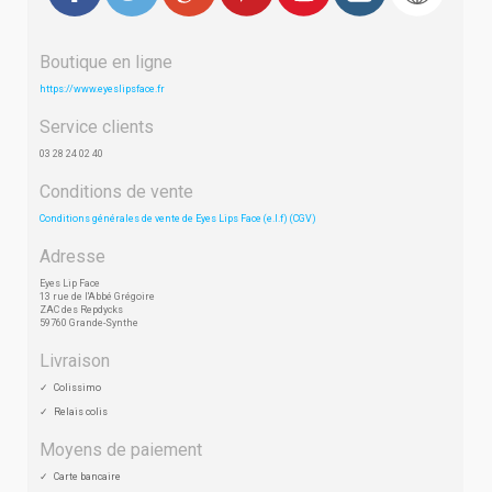
Boutique en ligne
https://www.eyeslipsface.fr
Service clients
03 28 24 02 40
Conditions de vente
Conditions générales de vente de Eyes Lips Face (e.l.f) (CGV)
Adresse
Eyes Lip Face
13 rue de l'Abbé Grégoire
ZAC des Repdycks
59760 Grande-Synthe
Livraison
Colissimo
Relais colis
Moyens de paiement
Carte bancaire