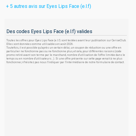
+ 5 autres avis sur Eyes Lips Face (e.l.f)
Des codes Eyes Lips Face (e.l.f) valides
Toutes les offres pour Eyes Lips Face (e.l.f) sont testées avant leur publication sur CeriseClub.
Elles sont données comme utilisables en août 2026.
Toutefois, il est possible qu'après un certain délai, un coupon de réduction ou une offre en
particulier ne fonctionne pas ou ne fonctionne plus, et cela, pour différentes raisons (code
promo retiré avant son terme par le marchand, nombre d'utilisation de l'offre limitée dans le
temps ou en nombre d'utilisateurs...). Si une offre présente sur cette page venait à ne plus
fonctionner, n'hésitez pas nous l'indiquer par l'intermédiaire de notre formulaire de contact.