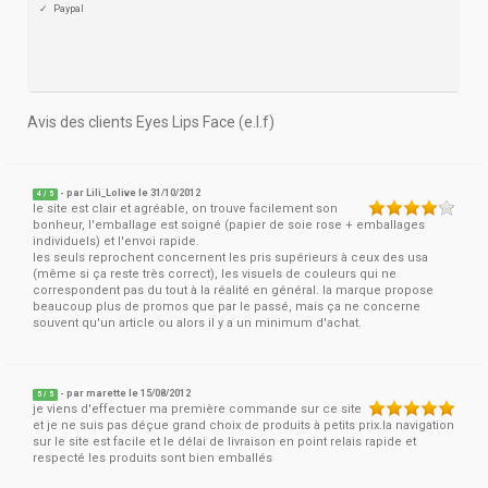
Paypal
Avis des clients Eyes Lips Face (e.l.f)
- par
Lili_Lolive
le 31/10/2012
4
/
5
le site est clair et agréable, on trouve facilement son
bonheur, l'emballage est soigné (papier de soie rose + emballages
individuels) et l'envoi rapide.
les seuls reprochent concernent les pris supérieurs à ceux des usa
(même si ça reste très correct), les visuels de couleurs qui ne
correspondent pas du tout à la réalité en général. la marque propose
beaucoup plus de promos que par le passé, mais ça ne concerne
souvent qu'un article ou alors il y a un minimum d'achat.
- par
marette
le 15/08/2012
5
/
5
je viens d'effectuer ma première commande sur ce site
et je ne suis pas déçue grand choix de produits à petits prix.la navigation
sur le site est facile et le délai de livraison en point relais rapide et
respecté les produits sont bien emballés