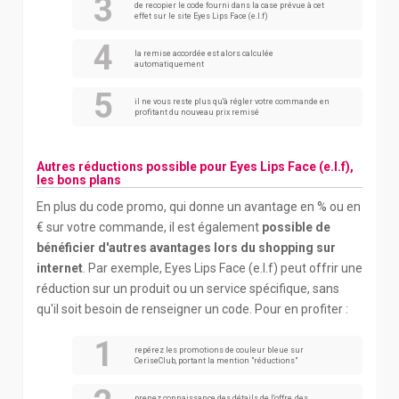
de recopier le code fourni dans la case prévue à cet
effet sur le site Eyes Lips Face (e.l.f)
la remise accordée est alors calculée
automatiquement
il ne vous reste plus qu'à régler votre commande en
profitant du nouveau prix remisé
Autres réductions possible pour Eyes Lips Face (e.l.f),
les bons plans
En plus du code promo, qui donne un avantage en % ou en
€ sur votre commande, il est également
possible de
bénéficier d'autres avantages lors du shopping sur
internet
. Par exemple, Eyes Lips Face (e.l.f) peut offrir une
réduction sur un produit ou un service spécifique, sans
qu'il soit besoin de renseigner un code. Pour en profiter :
repérez les promotions de couleur bleue sur
CeriseClub, portant la mention "réductions"
prenez connaissance des détails de l'offre, des