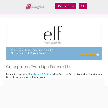
Réductions
Avis des clients pour
Eyes Lips Face (e.l.f)
Note moyenne :
4
/
5
pour
7
avis
Code promo Eyes Lips Face (e.l.f)
Economisez sur vos
achats Beauté & Parfums
chez Eyes Lips Face (e.l.f) avec les réductions en
ligne utilisables sur eyeslipsface.com