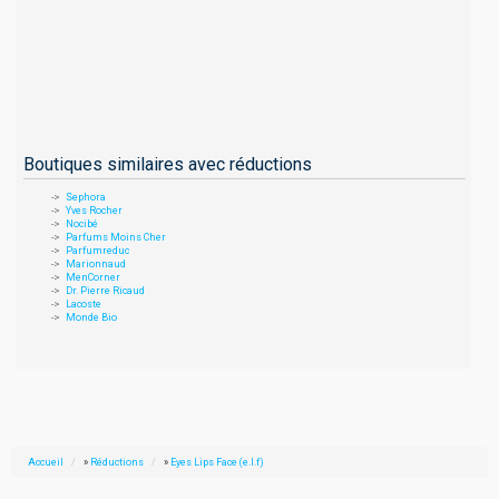
Boutiques similaires avec réductions
Sephora
Yves Rocher
Nocibé
Parfums Moins Cher
Parfumreduc
Marionnaud
MenCorner
Dr. Pierre Ricaud
Lacoste
Monde Bio
Accueil
»
Réductions
»
Eyes Lips Face (e.l.f)