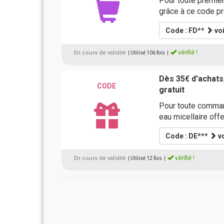
Pour toute premièr
grâce à ce code p
Code : FD**
voi
vérifié !
En cours de validité
| Utilisé 106 fois
|
Dès 35€ d'achats
CODE
gratuit
Pour toute comman
eau micellaire off
Code : DE***
vo
vérifié !
En cours de validité
| Utilisé 12 fois
|