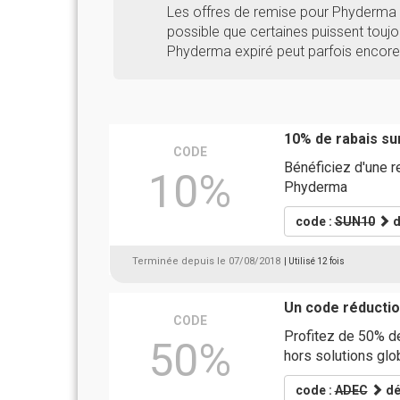
Les offres de remise pour Phyderma 
possible que certaines puissent toujou
Phyderma expiré peut parfois encore 
10% de rabais s
CODE
Bénéficiez d'une 
10%
Phyderma
code :
SUN10
d
Terminée depuis le 07/08/2018
| Utilisé 12 fois
Un code réducti
CODE
Profitez de 50% d
50%
hors solutions glo
code :
ADEC
dé