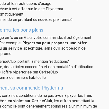
code et les restrictions d'usage
révue à cet effet sur le site Phyderma
utomatiquement
ommande en profitant du nouveau prix remisé
erma, les bons plans
age en % ou en € sur votre commande, il est également
 Par exemple,
Phyderma peut proposer une offre
u un service spécifique
, sans qu'il soit besoin de
 promo :
eriseClub, portant la mention "réductions"
e, des articles concernés et des modalités d'utilisation
 l'offre répertoriée sur CeriseClub
erma de manière habituelle
uitement sa commande Phyderma
us certaines conditions de ne pas avoir à payer les frais
ées en violet sur CeriseClub
, les offres permettant la
tre domicile sont généralement soumises à un minimum de