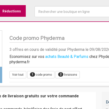
Réductions
Code promo Phyderma
3 offres en cours de validité pour Phyderma le 09/08/202
Economisez sur vos
achats Beauté & Parfums
chez Phyder
phyderma.fr
1
2
Voir tout
code promo
livraisons
is de livraison gratuits sur votre commande
D