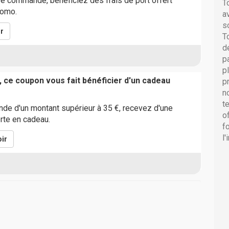
e commande, bénéficiez des frais de port offert
T
romo.
a
s
r
T
d
p
p
, ce coupon vous fait bénéficier d'un cadeau
p
n
t
de d'un montant supérieur à 35 €, recevez d'une
o
erte en cadeau.
f
l
ir