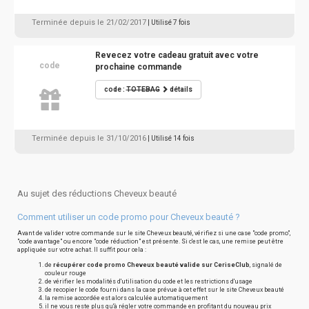
Terminée depuis le 21/02/2017
| Utilisé 7 fois
Revecez votre cadeau gratuit avec votre
code
prochaine commande
code :
TOTEBAG
détails
Terminée depuis le 31/10/2016
| Utilisé 14 fois
Au sujet des réductions Cheveux beauté
Comment utiliser un code promo pour Cheveux beauté ?
Avant de valider votre commande sur le site Cheveux beauté, vérifiez si une case "code promo",
"code avantage" ou encore "code réduction" est présente. Si c'est le cas, une remise peut être
appliquée sur votre achat. Il suffit pour cela :
de
récupérer code promo Cheveux beauté valide sur CeriseClub
, signalé de
couleur rouge
de vérifier les modalités d'utilisation du code et les restrictions d'usage
de recopier le code fourni dans la case prévue à cet effet sur le site Cheveux beauté
la remise accordée est alors calculée automatiquement
il ne vous reste plus qu'à régler votre commande en profitant du nouveau prix