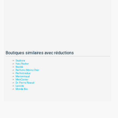
Boutiques similaires avec réductions
Sephora
Yves Rocher
Nocibé
Parfums Moins Cher
Parfumreduc
Marionnaud
MenCorner
Dr. Pierre Ricaud
Lacoste
Monde Bio