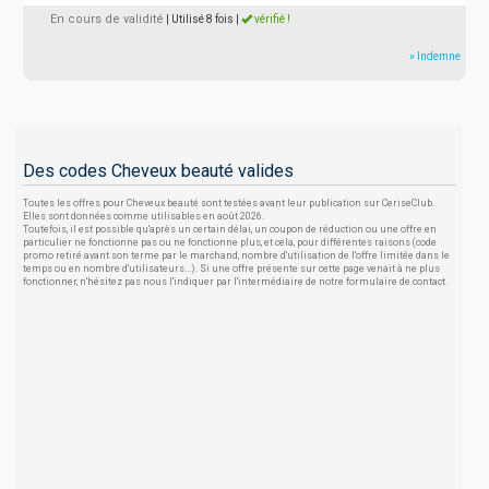
En cours de validité
| Utilisé 8 fois
|
vérifié !
» Indemne
Des codes Cheveux beauté valides
Toutes les offres pour Cheveux beauté sont testées avant leur publication sur CeriseClub.
Elles sont données comme utilisables en août 2026.
Toutefois, il est possible qu'après un certain délai, un coupon de réduction ou une offre en
particulier ne fonctionne pas ou ne fonctionne plus, et cela, pour différentes raisons (code
promo retiré avant son terme par le marchand, nombre d'utilisation de l'offre limitée dans le
temps ou en nombre d'utilisateurs...). Si une offre présente sur cette page venait à ne plus
fonctionner, n'hésitez pas nous l'indiquer par l'intermédiaire de notre formulaire de contact.