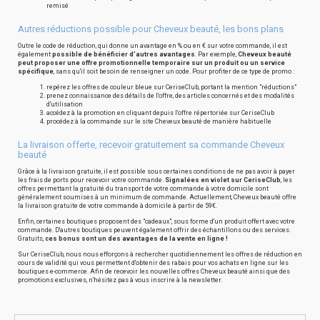
remisé
Autres réductions possible pour Cheveux beauté, les bons plans
Outre le code de réduction, qui donne un avantage en % ou en € sur votre commande, il est
également
possible de bénéficier d'autres avantages
. Par exemple,
Cheveux beauté
peut proposer une offre promotionnelle temporaire sur un produit ou un service
spécifique
, sans qu'il soit besoin de renseigner un code. Pour profiter de ce type de promo :
repérez les offres de couleur bleue sur CeriseClub, portant la mention "réductions"
prenez connaissance des détails de l'offre, des articles concernés et des modalités
d'utilisation
accédez à la promotion en cliquant depuis l'offre répertoriée sur CeriseClub
procédez à la commande sur le site Cheveux beauté de manière habituelle
La livraison offerte, recevoir gratuitement sa commande Cheveux
beauté
Grâce à la livraison gratuite, il est possible sous certaines conditions de ne pas avoir à payer
les frais de ports pour recevoir votre commande.
Signalées en violet sur CeriseClub
, les
offres permettant la gratuité du transport de votre commande à votre domicile sont
généralement soumises à un minimum de commande. Actuellement, Cheveux beauté offre
la livraison gratuite de votre commande à domicile à partir de 59€.
Enfin, certaines boutiques proposent des "cadeaux", sous forme d'un produit offert avec votre
commande. D'autres boutiques peuvent également offrir des échantillons ou des services.
Gratuits,
ces bonus sont un des avantages de la vente en ligne !
Sur CeriseClub, nous nous efforçons à rechercher quotidiennement les offres de réduction en
cours de validité qui vous permettent d'obtenir des rabais pour vos achats en ligne sur les
boutiques e-commerce. Afin de recevoir les nouvelles offres Cheveux beauté ainsi que des
promotions exclusives, n'hésitez pas à vous inscrire à la newsletter.