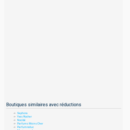
Boutiques similaires avec réductions
Sephora
Yves Rocher
Nocibé
Parfums Moins Cher
Parfumreduc