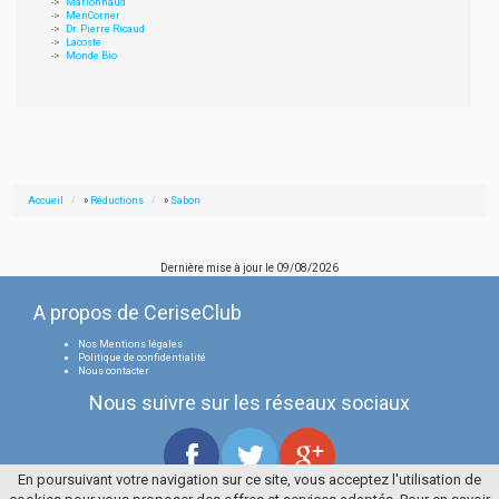
Marionnaud
MenCorner
Dr. Pierre Ricaud
Lacoste
Monde Bio
Accueil
»
Réductions
»
Sabon
Dernière mise à jour le
09/08/2026
A propos de CeriseClub
Nos Mentions légales
Politique de confidentialité
Nous contacter
Nous suivre sur les réseaux sociaux
En poursuivant votre navigation sur ce site, vous acceptez l'utilisation de