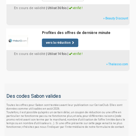
En cours de validité
| Utilisé 36 fois
|
vérifié !
» Beauty Discount
Profites des offres de dernière minute
vers la réduction
En cours de validité
| Utilisé 14 fois
|
vérifié !
» Thalasso.com
Des codes Sabon valides
Toutes les offres pour Sabon sont testées avant leur publication sur CeriseClub. Elles sont
données comme utilisables en août 2026.
Toutefois, il est possible qu'après un certain délai, un coupon de réduction ou une offre en
particulier ne fonctionne pas ou ne fonctionne plus, et cela, pour différentes raisons (code
promo retiré avant son terme par le marchand, nombre d'utilisation de l'offre limitée dans le
temps ou en nombre d'utilisateurs...). Si une offre présente sur cette page venait à ne plus
fonctionner, n'hésitez pas nous l'indiquer par l'intermédiaire de notre formulaire de contact.