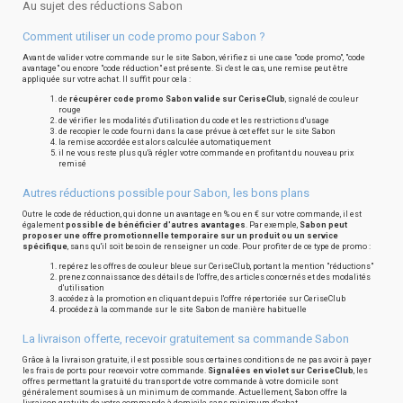
Au sujet des réductions Sabon
Comment utiliser un code promo pour Sabon ?
Avant de valider votre commande sur le site Sabon, vérifiez si une case "code promo", "code
avantage" ou encore "code réduction" est présente. Si c'est le cas, une remise peut être
appliquée sur votre achat. Il suffit pour cela :
de
récupérer code promo Sabon valide sur CeriseClub
, signalé de couleur
rouge
de vérifier les modalités d'utilisation du code et les restrictions d'usage
de recopier le code fourni dans la case prévue à cet effet sur le site Sabon
la remise accordée est alors calculée automatiquement
il ne vous reste plus qu'à régler votre commande en profitant du nouveau prix
remisé
Autres réductions possible pour Sabon, les bons plans
Outre le code de réduction, qui donne un avantage en % ou en € sur votre commande, il est
également
possible de bénéficier d'autres avantages
. Par exemple,
Sabon peut
proposer une offre promotionnelle temporaire sur un produit ou un service
spécifique
, sans qu'il soit besoin de renseigner un code. Pour profiter de ce type de promo :
repérez les offres de couleur bleue sur CeriseClub, portant la mention "réductions"
prenez connaissance des détails de l'offre, des articles concernés et des modalités
d'utilisation
accédez à la promotion en cliquant depuis l'offre répertoriée sur CeriseClub
procédez à la commande sur le site Sabon de manière habituelle
La livraison offerte, recevoir gratuitement sa commande Sabon
Grâce à la livraison gratuite, il est possible sous certaines conditions de ne pas avoir à payer
les frais de ports pour recevoir votre commande.
Signalées en violet sur CeriseClub
, les
offres permettant la gratuité du transport de votre commande à votre domicile sont
généralement soumises à un minimum de commande. Actuellement, Sabon offre la