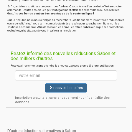
livraison gratuite de votre commande à domicile sans minimum d'achat
Enfin, certaines boutiques proposent des "cadeaux", sous forme d'un produit offert avec votre
commande. D'autres boutiques peuvent également offrir des échantillons ou des services.
Gratuits,
ces bonus sont un des avantages de la vente en ligne !
Sur CeriseClub, nous nous efforçons à rechercher quotidiennement les offres de réduction en
cours de validité qui vous permettent d'obtenir des rabais pour vos achats en ligne sur les
boutiques e-commerce. Afin de recevoir les nouvelles offres Sabon ainsi que des promotions
exclusives, n'hésitez pas à vous inscrire à la newsletter.
Restez informé des nouvelles réductions Sabon et
des milliers d'autres
Recevez directement sans attendre les nouveaux codes promo dès leur publication.
recevoir les offres
inscription gratuite et sans engagement - confidentialité des
données
D'autres réductions alternatives à Sabon