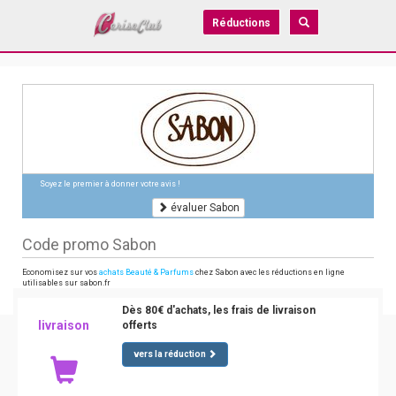
Réductions
Soyez le premier à donner votre avis !
évaluer Sabon
Code promo Sabon
Economisez sur vos
achats Beauté & Parfums
chez Sabon avec les réductions en ligne
utilisables sur sabon.fr
Dès 80€ d'achats, les frais de livraison
livraison
offerts
vers la réduction