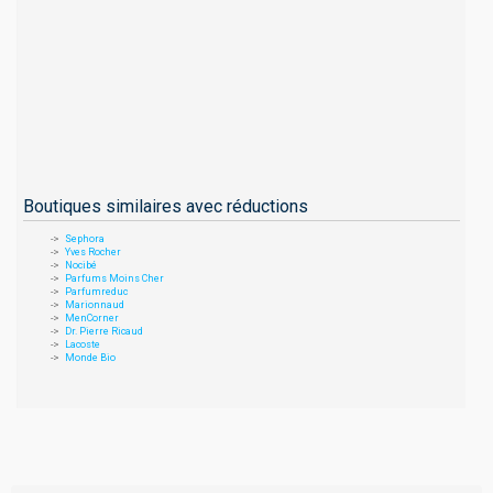
Boutiques similaires avec réductions
Sephora
Yves Rocher
Nocibé
Parfums Moins Cher
Parfumreduc
Marionnaud
MenCorner
Dr. Pierre Ricaud
Lacoste
Monde Bio