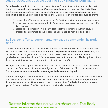
Autres réductions possible pour The Body Shop, les bons plans
Outre le code de réduction, qui donne un avantage en % ou en € sur votre commande, il est
également
possible de bénéficier d'autres avantages
. Par exemple,
The Body Shop
peut proposer une offre promotionnelle temporaire sur un produit ou un service
spécifique
, sans qu'il soit besoin de renseigner un code. Pour profiter de ce type de promo :
repérez les offres de couleur bleue sur CeriseClub, portant la mention "réductions"
prenez connaissance des détails de l'offre, des articles concernés et des modalités
d'utilisation
accédez à la promotion en cliquant depuis l'offre répertoriée sur CeriseClub
procédez à la commande sur le site The Body Shop de manière habituelle
La livraison offerte, recevoir gratuitement sa commande The Body
Shop
Grâce à la livraison gratuite, il est possible sous certaines conditions de ne pas avoir à payer
les frais de ports pour recevoir votre commande.
Signalées en violet sur CeriseClub
, les
offres permettant la gratuité du transport de votre commande à votre domicile sont
généralement soumises à un minimum de commande. Actuellement, The Body Shop offre la
livraison gratuite de votre commande à domicile à partir de 60€.
Enfin, certaines boutiques proposent des "cadeaux", sous forme d'un produit offert avec votre
commande. D'autres boutiques peuvent également offrir des échantillons ou des services.
Gratuits,
ces bonus sont un des avantages de la vente en ligne !
Sur CeriseClub, nous nous efforçons à rechercher quotidiennement les offres de réduction en
cours de validité qui vous permettent d'obtenir des rabais pour vos achats en ligne sur les
boutiques e-commerce. Afin de recevoir les nouvelles offres The Body Shop ainsi que des
promotions exclusives, n'hésitez pas à vous inscrire à la newsletter.
Restez informé des nouvelles réductions The Body