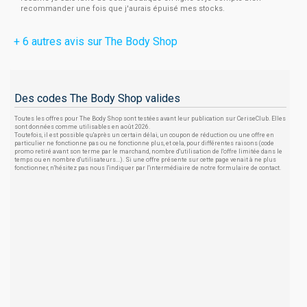
recommander une fois que j'aurais épuisé mes stocks.
+ 6 autres avis sur The Body Shop
Des codes The Body Shop valides
Toutes les offres pour The Body Shop sont testées avant leur publication sur CeriseClub. Elles
sont données comme utilisables en août 2026.
Toutefois, il est possible qu'après un certain délai, un coupon de réduction ou une offre en
particulier ne fonctionne pas ou ne fonctionne plus, et cela, pour différentes raisons (code
promo retiré avant son terme par le marchand, nombre d'utilisation de l'offre limitée dans le
temps ou en nombre d'utilisateurs...). Si une offre présente sur cette page venait à ne plus
fonctionner, n'hésitez pas nous l'indiquer par l'intermédiaire de notre formulaire de contact.