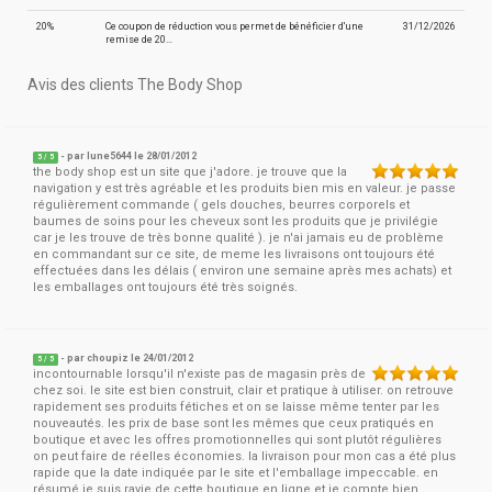
20%
Ce coupon de réduction vous permet de bénéficier d'une
31/12/2026
remise de 20…
Avis des clients The Body Shop
- par
lune5644
le 28/01/2012
5
/
5
the body shop est un site que j'adore. je trouve que la
navigation y est très agréable et les produits bien mis en valeur. je passe
régulièrement commande ( gels douches, beurres corporels et
baumes de soins pour les cheveux sont les produits que je privilégie
car je les trouve de très bonne qualité ). je n'ai jamais eu de problème
en commandant sur ce site, de meme les livraisons ont toujours été
effectuées dans les délais ( environ une semaine après mes achats) et
les emballages ont toujours été très soignés.
- par
choupiz
le 24/01/2012
5
/
5
incontournable lorsqu'il n'existe pas de magasin près de
chez soi. le site est bien construit, clair et pratique à utiliser. on retrouve
rapidement ses produits fétiches et on se laisse même tenter par les
nouveautés. les prix de base sont les mêmes que ceux pratiqués en
boutique et avec les offres promotionnelles qui sont plutôt régulières
on peut faire de réelles économies. la livraison pour mon cas a été plus
rapide que la date indiquée par le site et l'emballage impeccable. en
résumé je suis ravie de cette boutique en ligne et je compte bien