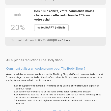
Dès 60€ d'achats, votre commande moins
code
chère avec cette réduction de 20% sur
votre achat
20%
code :
HAPPY
détails
Terminée depuis le 03/09/2018
| Utilisé 12 fois
Au sujet des réductions The Body Shop
Comment utiliser un code promo pour The Body Shop ?
Avant de valider votre commande sur le site The Body Shop, vérifiez si une case "code promo",
"code avantage" ou encore "code réduction" est présente. Si c'est le cas, une remise peut être
appliquée sur votre achat. Il suffit pour cela :
de
récupérer code promo The Body Shop valide sur CeriseClub
, signalé de
couleur rouge
de vérifier les modalités d'utilisation du code et les restrictions d'usage
de recopier le code fourni dans la case prévue à cet effet sur le site The Body Shop
la remise accordée est alors calculée automatiquement
il ne vous reste plus qu'à régler votre commande en profitant du nouveau prix
remisé