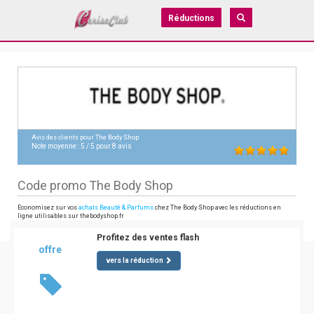
Réductions
Avis des clients pour
The Body Shop
Note moyenne :
5
/
5
pour
8
avis
Code promo The Body Shop
Economisez sur vos
achats Beauté & Parfums
chez The Body Shop avec les réductions en
ligne utilisables sur thebodyshop.fr
Profitez des ventes flash
offre
vers la réduction