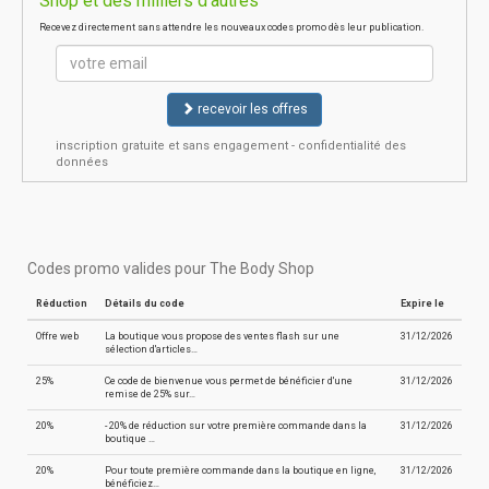
Shop et des milliers d'autres
Recevez directement sans attendre les nouveaux codes promo dès leur publication.
recevoir les offres
inscription gratuite et sans engagement - confidentialité des
données
Codes promo valides pour The Body Shop
Réduction
Détails du code
Expire le
Offre web
La boutique vous propose des ventes flash sur une
31/12/2026
sélection d'articles…
25%
Ce code de bienvenue vous permet de bénéficier d'une
31/12/2026
remise de 25% sur…
20%
- 20% de réduction sur votre première commande dans la
31/12/2026
boutique …
20%
Pour toute première commande dans la boutique en ligne,
31/12/2026
bénéficiez…