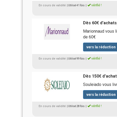
vérifié !
En cours de validité
| Utilisé 41 fois
|
Dès 60€ d'achats,
Marionnaud vous l
de 60€
vers la réduction
vérifié !
En cours de validité
| Utilisé 99 fois
|
Dès 150€ d'achats
Souleiado vous li
vers la réduction
vérifié !
En cours de validité
| Utilisé 28 fois
|