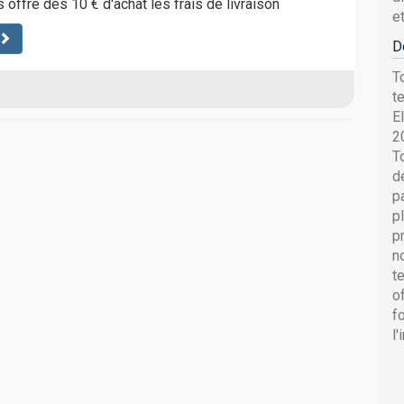
 offre dès 10 € d'achat les frais de livraison
e
D
T
t
E
2
T
d
p
p
p
n
t
o
f
l