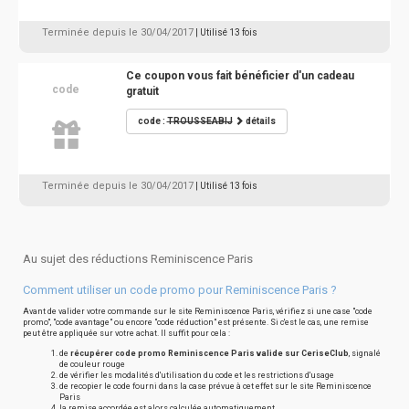
Terminée depuis le 30/04/2017
| Utilisé 13 fois
Ce coupon vous fait bénéficier d'un cadeau
code
gratuit
code :
TROUSSEABIJ
détails
Terminée depuis le 30/04/2017
| Utilisé 13 fois
Au sujet des réductions Reminiscence Paris
Comment utiliser un code promo pour Reminiscence Paris ?
Avant de valider votre commande sur le site Reminiscence Paris, vérifiez si une case "code
promo", "code avantage" ou encore "code réduction" est présente. Si c'est le cas, une remise
peut être appliquée sur votre achat. Il suffit pour cela :
de
récupérer code promo Reminiscence Paris valide sur CeriseClub
, signalé
de couleur rouge
de vérifier les modalités d'utilisation du code et les restrictions d'usage
de recopier le code fourni dans la case prévue à cet effet sur le site Reminiscence
Paris
la remise accordée est alors calculée automatiquement