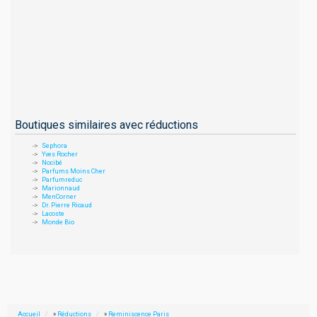
Boutiques similaires avec réductions
Sephora
Yves Rocher
Nocibé
Parfums Moins Cher
Parfumreduc
Marionnaud
MenCorner
Dr. Pierre Ricaud
Lacoste
Monde Bio
Accueil
»
Réductions
»
Reminiscence Paris