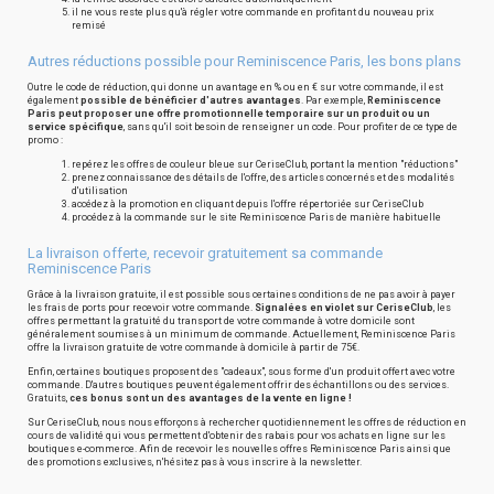
il ne vous reste plus qu'à régler votre commande en profitant du nouveau prix
remisé
Autres réductions possible pour Reminiscence Paris, les bons plans
Outre le code de réduction, qui donne un avantage en % ou en € sur votre commande, il est
également
possible de bénéficier d'autres avantages
. Par exemple,
Reminiscence
Paris peut proposer une offre promotionnelle temporaire sur un produit ou un
service spécifique
, sans qu'il soit besoin de renseigner un code. Pour profiter de ce type de
promo :
repérez les offres de couleur bleue sur CeriseClub, portant la mention "réductions"
prenez connaissance des détails de l'offre, des articles concernés et des modalités
d'utilisation
accédez à la promotion en cliquant depuis l'offre répertoriée sur CeriseClub
procédez à la commande sur le site Reminiscence Paris de manière habituelle
La livraison offerte, recevoir gratuitement sa commande
Reminiscence Paris
Grâce à la livraison gratuite, il est possible sous certaines conditions de ne pas avoir à payer
les frais de ports pour recevoir votre commande.
Signalées en violet sur CeriseClub
, les
offres permettant la gratuité du transport de votre commande à votre domicile sont
généralement soumises à un minimum de commande. Actuellement, Reminiscence Paris
offre la livraison gratuite de votre commande à domicile à partir de 75€.
Enfin, certaines boutiques proposent des "cadeaux", sous forme d'un produit offert avec votre
commande. D'autres boutiques peuvent également offrir des échantillons ou des services.
Gratuits,
ces bonus sont un des avantages de la vente en ligne !
Sur CeriseClub, nous nous efforçons à rechercher quotidiennement les offres de réduction en
cours de validité qui vous permettent d'obtenir des rabais pour vos achats en ligne sur les
boutiques e-commerce. Afin de recevoir les nouvelles offres Reminiscence Paris ainsi que
des promotions exclusives, n'hésitez pas à vous inscrire à la newsletter.