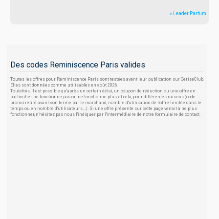
» Leader Parfum
Des codes Reminiscence Paris valides
Toutes les offres pour Reminiscence Paris sont testées avant leur publication sur CeriseClub.
Elles sont données comme utilisables en août 2026.
Toutefois, il est possible qu'après un certain délai, un coupon de réduction ou une offre en
particulier ne fonctionne pas ou ne fonctionne plus, et cela, pour différentes raisons (code
promo retiré avant son terme par le marchand, nombre d'utilisation de l'offre limitée dans le
temps ou en nombre d'utilisateurs...). Si une offre présente sur cette page venait à ne plus
fonctionner, n'hésitez pas nous l'indiquer par l'intermédiaire de notre formulaire de contact.